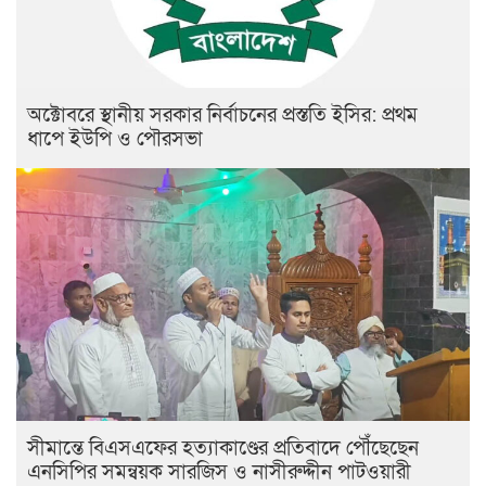
অক্টোবরে স্থানীয় সরকার নির্বাচনের প্রস্ততি ইসির: প্রথম
ধাপে ইউপি ও পৌরসভা
সীমান্তে বিএসএফের হত্যাকাণ্ডের প্রতিবাদে পৌঁছেছেন
এনসিপির সমন্বয়ক সারজিস ও নাসীরুদ্দীন পাটওয়ারী