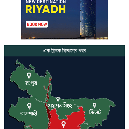
লাউয়াছড়া জাতীয় উদ্যানের সিএমসি
হিসাবরক্ষক আবজালুল হকের
মৃত্যুতে,এলাকায় শোকের ছায়া
ভোলাগঞ্জ স্থলবন্দরে এলসি আটকে
হয়রানির অভিযোগ, বিএনপির সাবেক
সভাপতির
এক ক্লিকে বিভাগের খবর
কমলগঞ্জে ডোবা থেকে অজ্ঞাত ব্যক্তির
গলিত মরদেহ উদ্ধার
লন্ডনে আদমপুর ইউনাইটেড কলেজ
বাস্তবায়ন নিয়ে আলোচনা সভা
আন্তর্জাতিক মানবাধিকার সম্মেলনে