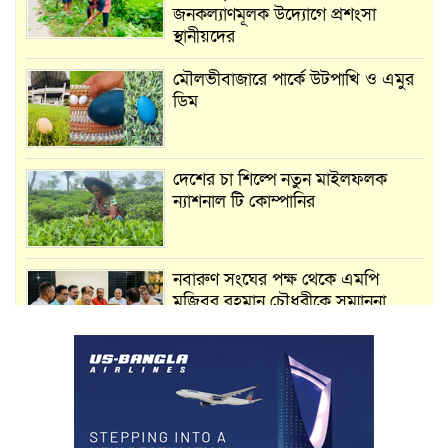
জনকল্যাণমূলক উদ্যোগে প্রশংসা
স্থানীয়দের
মৌলভীবাজারে পার্কে উটপাখি ও এমুর
ডিম
দেশের চা শিল্পে নতুন মাইলফলক
ন্যাশনাল টি কোম্পানির
নবারুণ সংঘের পক্ষ থেকে এমপি
মুজিবুর রহমান চৌধুরীকে সম্মাননা
স্মারক প্রদান
মার্শাল আর্ট ক্লাব কাপে ‘জুসা মার্শাল
আর্ট’ এর সাফল্য, শ্রীমঙ্গলের আয়াত ও
আইরাহ ঝুলিতে ৪ পদক