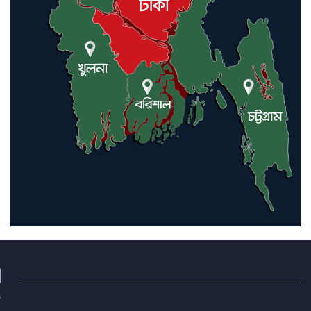
বিশেষ সম্মাননা পেলেন ফারুক খাঁন,
শ্রীমঙ্গলে সংবর্ধনা