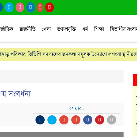
র্জাতিক
রাজনীতি
খেলা
তথ্যপ্রযুক্তি
ধর্ম
শিক্ষা
বিভাগীয় সংব
োপঝাড় পরিষ্কার, ভিডিপি সদস্যদের জনকল্যাণমূলক উদ্যোগে প্রশংসা স্থানীয়দ
় সংবর্ধনা
শেয়ার..