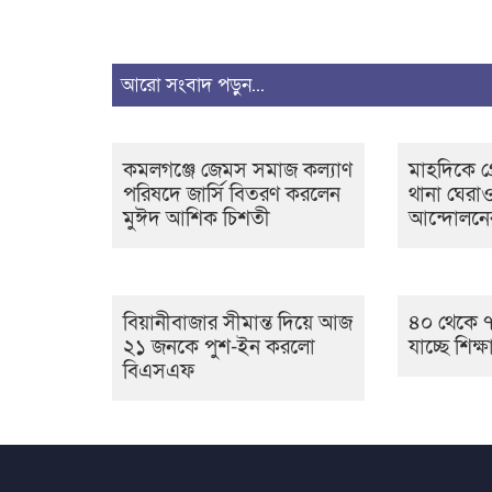
আরো সংবাদ পড়ুন...
কমলগঞ্জে জেমস সমাজ কল্যাণ
মাহদিকে গ্র
পরিষদে জার্সি বিতরণ করলেন
থানা ঘেরাও
মুঈদ আশিক চিশতী
আন্দোলনে
বিয়ানীবাজার সীমান্ত দিয়ে আজ
৪০ থেকে ৭
২১ জনকে পুশ-ইন করলো
যাচ্ছে শিক্ষা
বিএসএফ