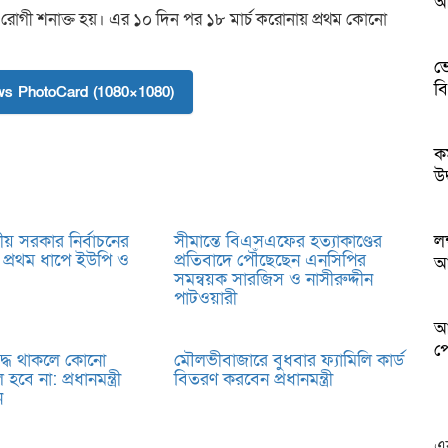
আ
ম রোগী শনাক্ত হয়। এর ১০ দিন পর ১৮ মার্চ করোনায় প্রথম কোনো
ভ
ব
s PhotoCard (1080×1080)
ক
উদ
নীয় সরকার নির্বাচনের
সীমান্তে বিএসএফের হত্যাকাণ্ডের
ল
র: প্রথম ধাপে ইউপি ও
প্রতিবাদে পৌঁছেছেন এনসিপির
আ
সমন্বয়ক সারজিস ও নাসীরুদ্দীন
পাটওয়ারী
আন
পে
দ্ধ থাকলে কোনো
মৌলভীবাজারে বুধবার ফ্যামিলি কার্ড
হবে না: প্রধানমন্ত্রী
বিতরণ করবেন প্রধানমন্ত্রী
ন
এ