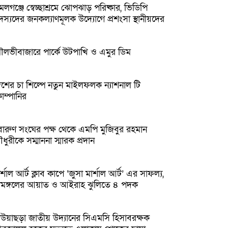
লগঞ্জে স্বেচ্ছাশ্রমে ঝোপঝাড় পরিষ্কার, ভিডিপি
দস্যদের জনকল্যাণমূলক উদ্যোগে প্রশংসা স্থানীয়দের
ৌলভীবাজারে পার্কে উটপাখি ও এমুর ডিম
েশের চা শিল্পে নতুন মাইলফলক ন্যাশনাল টি
োম্পানির
বারুণ সংঘের পক্ষ থেকে এমপি মুজিবুর রহমান
ধুরীকে সম্মাননা স্মারক প্রদান
র্শাল আর্ট ক্লাব কাপে ‘জুসা মার্শাল আর্ট’ এর সাফল্য,
্রীমঙ্গলের আয়াত ও আইরাহ ঝুলিতে ৪ পদক
উয়াছড়া জাতীয় উদ্যানের সিএমসি হিসাবরক্ষক