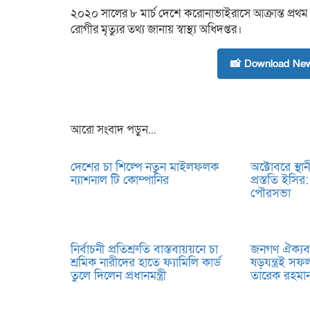
২০২০ সালের ৮ মার্চ দেশে করোনাভাইরাসে আক্রান্ত প্রথ
রোগীর মৃত্যুর তথ্য জানায় স্বাস্থ্য অধিদপ্তর।
📸 Download New
আরো সংবাদ পড়ুন...
দেশের চা শিল্পে নতুন মাইলফলক
অক্টোবরে স্থা
ন্যাশনাল টি কোম্পানির
প্রস্ততি ইসি
পৌরসভা
নির্বাচনী প্রতিশ্রুতি বাস্তবায়য়নে চা
জনগণ ঐক্যব
শ্রমিক নারীদের হাতে ফ্যামিলি কার্ড
ষড়যন্ত্রই সফল 
তুলে দিলেন প্রধানমন্ত্রী
তারেক রহমা