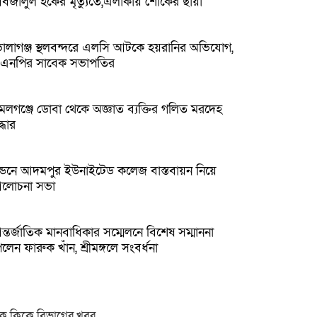
বজালুল হকের মৃত্যুতে,এলাকায় শোকের ছায়া
োলাগঞ্জ স্থলবন্দরে এলসি আটকে হয়রানির অভিযোগ,
িএনপির সাবেক সভাপতির
মলগঞ্জে ডোবা থেকে অজ্ঞাত ব্যক্তির গলিত মরদেহ
্ধার
ন্ডনে আদমপুর ইউনাইটেড কলেজ বাস্তবায়ন নিয়ে
লোচনা সভা
্তর্জাতিক মানবাধিকার সম্মেলনে বিশেষ সম্মাননা
লেন ফারুক খাঁন, শ্রীমঙ্গলে সংবর্ধনা
ক ক্লিকে বিভাগের খবর