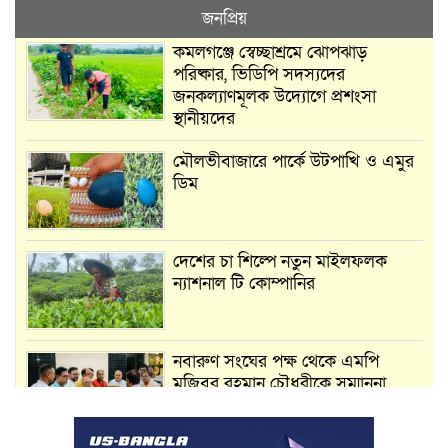
জনপ্রিয়
কমলগঞ্জে স্বেচ্ছাশ্রমে ঝোপঝাড়
পরিষ্কার, ভিডিপি সদস্যদের
জনকল্যাণমূলক উদ্যোগে প্রশংসা
স্থানীয়দের
মৌলভীবাজারে পার্কে উটপাখি ও এমুর
ডিম
দেশের চা শিল্পে নতুন মাইলফলক
ন্যাশনাল টি কোম্পানির
নবারুণ সংঘের পক্ষ থেকে এমপি
মুজিবুর রহমান চৌধুরীকে সম্মাননা
স্মারক প্রদান