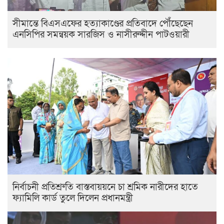
সীমান্তে বিএসএফের হত্যাকাণ্ডের প্রতিবাদে পৌঁছেছেন
এনসিপির সমন্বয়ক সারজিস ও নাসীরুদ্দীন পাটওয়ারী
নির্বাচনী প্রতিশ্রুতি বাস্তবায়য়নে চা শ্রমিক নারীদের হাতে
ফ্যামিলি কার্ড তুলে দিলেন প্রধানমন্ত্রী