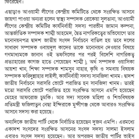
ফিরেছেন।
এছাড়াও আওয়ামী লীগের কেন্দ্রীয় কমিটিতে থেকে সংরক্ষিত আসনে
জায়গা পাওয়া অন্যরা হলেন স্বাস্থ্য সম্পাদক রোকেয়া সুলতানা, আওয়ামী
লীগের কেন্দ্রীয় কমিটির কার্যনির্বাহী সদস্য পারভীন জামান কল্পনা,
আন্তর্জাতিক সম্পাদক শাম্মী আহমেদ, দ্বৈত নাগরিকত্বের অভিযোগে তার
মনোনয়নপত্র দ্বাদশ জাতীয় সংসদ নির্বাচনে বাতিল হয় তবে দলের
সাধারণ সম্পাদক ওবায়দুল কাদের তাকে মনোনয়ন দেওয়ার বিষয়ে
গণমাধ্যমকে জানান ওই তফসিলের পর পরই বিদেশি নাগরিকত্ব
প্রত্যাহারের কাগজ হাতে পেয়েছেন শাম্মী ), অর্থ সম্পাদক ওয়াসিকা
আয়শা খান, শিক্ষা সম্পাদক শামসুন নাহার, কৃষি ও সমবায় বিষয়ক
সম্পাদক ফরিদুন্নাহার লাইলী, কার্যনির্বাহী সদস্য সানজিদা খানম। দ্বাদশ
জাতীয় নির্বাচনে সরাসরি ভোটে পরাজিত হন সানজিদা খানম। তারই
মতো সরাসরি ভোটে পরাজিত হয়ে সংরক্ষিত আসনে এমপি হয়েছেন
মেহের আফরোজ চুমকি। আর সদ্য সাবেক মহিলা ও শিশুবিষয়ক
প্রতিমন্ত্রী ফজিলাতুন নেছা ইন্দিরাকে মুন্সীগঞ্জ থেকে আবারও সংরক্ষিত
আসনে সদস্য করা হয়েছে।
অন্যদিকে জাতীয় পার্টি থেকে নির্বাচিত হয়েছেন দুজন এমপি। এরমধ্যে
একাদশ সংসদের সংরক্ষিত আসনের সংসদ সদস্য সালমা ইসলাম
এবারও সংসদ সদস্য হয়েছেন। আর অপরজন জাতীয় পার্টির ভাইস