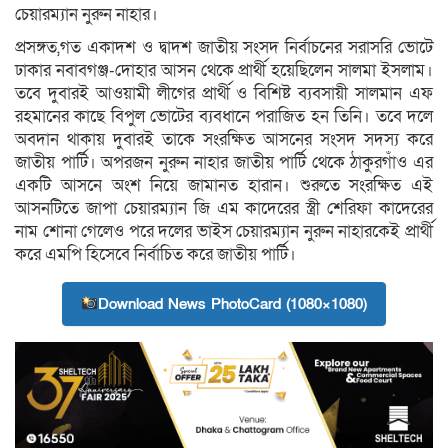
চেয়ারম্যান নুরুন নাহার।
প্রসঙ্গত,গত একাদশ ও দ্বাদশ জাতীয় সংসদ নির্বাচনের সরাসরি ভোটে
ঢাকার নবাবগঞ্জ-দোহার আসন থেকে প্রার্থী হয়েছিলেন সালমা ইসলাম।
তবে দুবারই আওয়ামী লীগের প্রার্থী ও বিশিষ্ট ব্যবসায়ী সালমান এফ
রহমানের কাছে বিপুল ভোটের ব্যবধানে পরাজিত হন তিনি। তবে দলে
অবদান থাকায় দুবারই তাকে সংরক্ষিত আসনের সংসদ সদস্য করে
জাতীয় পার্টি। অপরজন নুরুন নাহার জাতীয় পার্টি থেকে ঠাকুরগাঁও এর
একটি আসনে অংশ নিয়ে জামানত হারান। শুরুতে সংরক্ষিত এই
আসনটিতে জাপা চেয়ারম্যান জি এম কাদেরের স্ত্রী শেরিফা কাদেরের
নাম শোনা গেলেও পরে দলের ভাইস চেয়ারম্যান নুরুন নাহারকেই প্রার্থী
করে এমপি হিসেবে নির্বাচিত করে জাতীয় পার্টি।
Download News PhotoCard (1080×1080)