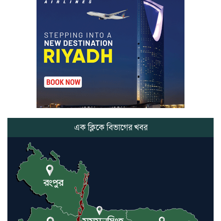
মার্শাল আর্ট ক্লাব কাপে ‘জুসা মার্শাল
আর্ট’ এর সাফল্য, শ্রীমঙ্গলের আয়াত ও
আইরাহ ঝুলিতে ৪ পদক
লাউয়াছড়া জাতীয় উদ্যানের সিএমসি
হিসাবরক্ষক আবজালুল হকের
মৃত্যুতে,এলাকায় শোকের ছায়া
ভোলাগঞ্জ স্থলবন্দরে এলসি আটকে
হয়রানির অভিযোগ, বিএনপির সাবেক
সভাপতির
এক ক্লিকে বিভাগের খবর
কমলগঞ্জে ডোবা থেকে অজ্ঞাত ব্যক্তির
গলিত মরদেহ উদ্ধার
লন্ডনে আদমপুর ইউনাইটেড কলেজ
বাস্তবায়ন নিয়ে আলোচনা সভা