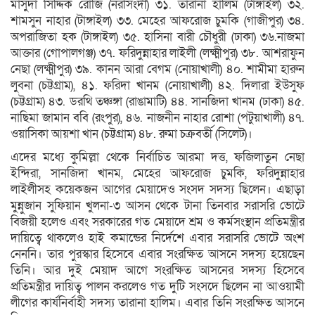
মাসুদা সিদ্দিক রোজি (নরসিংদী) ৩১. তারানা হালিম (টাঙ্গাইল) ৩২.
শামসুন নাহার (টাঙ্গাইল) ৩৩. মেহের আফরোজ চুমকি (গাজীপুর) ৩৪.
অপরাজিতা হক (টাঙ্গাইল) ৩৫. হাসিনা বারী চৌধুরী (ঢাকা) ৩৬.নাজমা
আক্তার (গোপালগঞ্জ) ৩৭. ফরিদুন্নাহার লাইলী (লক্ষ্মীপুর) ৩৮. আশরাফুন
নেছা (লক্ষ্মীপুর) ৩৯. কানন আরা বেগম (নোয়াখালী) ৪০. শামীমা হারুন
লুবনা (চট্টগ্রাম), ৪১. ফরিদা খানম (নোয়াখালী) ৪২. দিলারা ইউসুফ
(চট্টগ্রাম) ৪৩. ডরথি তঞ্চঙ্গা (রাঙামাটি) ৪৪. সানজিদা খানম (ঢাকা) ৪৫.
নাছিমা জামান ববি (রংপুর), ৪৬. নাজনীন নাহার রোশা (পটুয়াখালী) ৪৭.
ওয়াসিকা আয়শা খান (চট্টগ্রাম) ৪৮. রুমা চক্রবর্তী (সিলেট)।
এদের মধ্যে কুমিল্লা থেকে নির্বাচিত আরমা দত্ত, ফজিলাতুন নেছা
ইন্দিরা, সানজিদা খানম, মেহের আফরোজ চুমকি, ফরিদুন্নাহার
লাইলীসহ কয়েকজন আগের মেয়াদেও সংসদ সদস্য ছিলেন। এছাড়া
মুন্নুজান সুফিয়ান খুলনা-৩ আসন থেকে টানা তিনবার সরাসরি ভোটে
বিজয়ী হলেও এবং সরকারের গত মেয়াদে শ্রম ও কর্মসংস্থান প্রতিমন্ত্রীর
দায়িত্বে থাকলেও হাই কমান্ডের নির্দেশে এবার সরাসরি ভোটে অংশ
নেননি। তার পুরস্কার হিসেবে এবার সংরক্ষিত আসনে সদস্য হয়েছেন
তিনি। আর দুই মেয়াদ আগে সংরক্ষিত আসনের সদস্য হিসেবে
প্রতিমন্ত্রীর দায়িত্ব পালন করলেও গত দুটি সংসদে ছিলেন না আওয়ামী
লীগের কার্যনির্বাহী সদস্য তারানা হালিম। এবার তিনি সংরক্ষিত আসনে