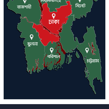
আন্তর্জাতিক মানবাধিকার সম্মেলনে
বিশেষ সম্মাননা পেলেন ফারুক খাঁন,
শ্রীমঙ্গলে সংবর্ধনা