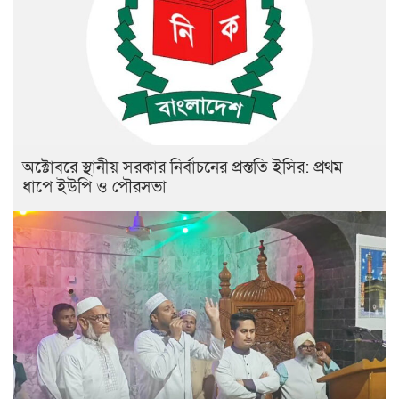
অক্টোবরে স্থানীয় সরকার নির্বাচনের প্রস্ততি ইসির: প্রথম
ধাপে ইউপি ও পৌরসভা