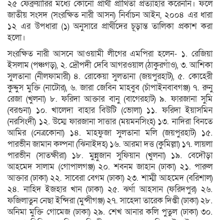
২৫ ফেব্রুয়ারির মধ্যে কোনো প্রার্থী প্রার্থিতা প্রত্যাহার করেননি। ফলে
জাতীয় সংসদ (সংরক্ষিত নারী আসন) নির্বাচন আইন, ২০০৪ এর ধারা
১২ এর উপধারা (১) অনুসারে প্রার্থীদের চূড়ান্ত তালিকা প্রকাশ করা
হলো।
সংরক্ষিত নারী আসনে আওয়ামী লীগের এমপিরা হলেন- ১. রেজিয়া
ইসলাম (পঞ্চগড়), ২. দ্রৌপদী দেবি আগরওয়াল (ঠাকুরগাঁও), ৩. আশিকা
সুলতানা (নীলফামারী) ৪. রোকেয়া সুলতানা (জয়পুরহাট), ৫. কোহেরী
কুদ্দুস মুক্তি (নাটোর), ৬. জারা জেবিন মাহবুব (চাঁপাইনবাবগঞ্জ) ৭. রুনু
রেজা (খুলনা) ৮. ফরিদা আক্তার বানু (বাগেরহাট) ৯. ফারজানা সুমি
(বরগুনা) ১০. খালেদা বাহার বিউটি (ভোলা) ১১. ফরিদা ইয়াসমিন
(নরসিংদী) ১২. উম্মে ফারজানা সাত্তার (ময়মনসিংহ) ১৩. নাদিরা বিনতে
আমির (নেত্রকোনা) ১৪. মাহফুজা সুলতানা মলি (জয়পুরহাট) ১৫.
পারভীন জামান কল্পনা (ঝিনাইদহ) ১৬. আরমা দত্ত (কুমিল্লা) ১৭. লায়লা
পারভীন (সাতক্ষীরা) ১৮. মুন্নুজান সুফিয়ান (খুলনা) ১৯. বেদৌড়া
আহমেদ সালাম (গোপালগঞ্জ) ২০. শবনম জাহান (ঢাকা) ২১. পারুল
আক্তার (ঢাকা) ২২. সাবেরা বেগম (ঢাকা) ২৩. শাম্মী আহমেদ (বরিশাল)
২৪. নাহিদ ইজহার খান (ঢাকা) ২৫. ঝর্ণা আহসান (ফরিদপুর) ২৬.
ফজিলাতুন নেছা ইন্দিরা (মুন্সীগঞ্জ) ২৭. সাহেদা তারেক দিপ্তী (ঢাকা) ২৮.
অনিমা মুক্তি গোমেজ (ঢাকা) ২৯. শেখ আনার কলি পুতুল (ঢাকা) ৩০.