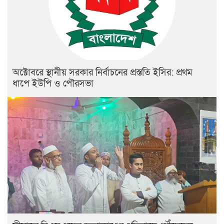
অক্টোবরে স্থানীয় সরকার নির্বাচনের প্রস্ততি ইসির: প্রথম
ধাপে ইউপি ও পৌরসভা