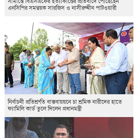
সীমান্তে বিএসএফের হত্যাকাণ্ডের প্রতিবাদে পৌঁছেছেন
এনসিপির সমন্বয়ক সারজিস ও নাসীরুদ্দীন পাটওয়ারী
নির্বাচনী প্রতিশ্রুতি বাস্তবায়য়নে চা শ্রমিক নারীদের হাতে
ফ্যামিলি কার্ড তুলে দিলেন প্রধানমন্ত্রী