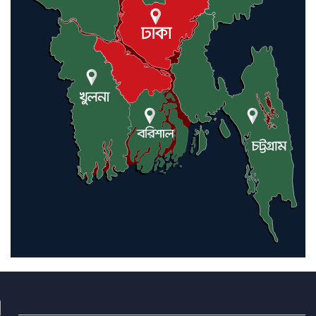
আন্তর্জাতিক মানবাধিকার সম্মেলনে
বিশেষ সম্মাননা পেলেন ফারুক খাঁন,
শ্রীমঙ্গলে সংবর্ধনা