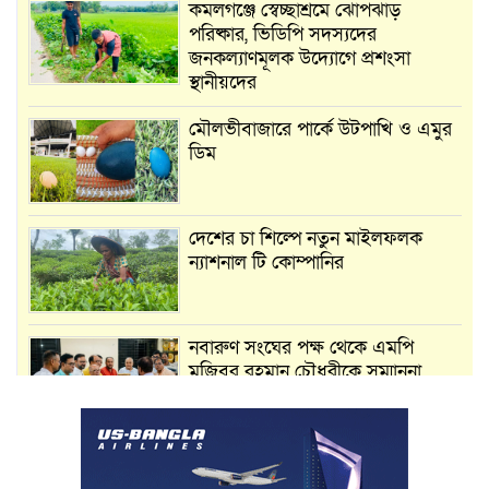
কমলগঞ্জে স্বেচ্ছাশ্রমে ঝোপঝাড়
পরিষ্কার, ভিডিপি সদস্যদের
জনকল্যাণমূলক উদ্যোগে প্রশংসা
স্থানীয়দের
মৌলভীবাজারে পার্কে উটপাখি ও এমুর
ডিম
দেশের চা শিল্পে নতুন মাইলফলক
ন্যাশনাল টি কোম্পানির
নবারুণ সংঘের পক্ষ থেকে এমপি
মুজিবুর রহমান চৌধুরীকে সম্মাননা
স্মারক প্রদান
মার্শাল আর্ট ক্লাব কাপে ‘জুসা মার্শাল
আর্ট’ এর সাফল্য, শ্রীমঙ্গলের আয়াত ও