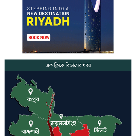
আইরাহ ঝুলিতে ৪ পদক
লাউয়াছড়া জাতীয় উদ্যানের সিএমসি
হিসাবরক্ষক আবজালুল হকের
মৃত্যুতে,এলাকায় শোকের ছায়া
ভোলাগঞ্জ স্থলবন্দরে এলসি আটকে
হয়রানির অভিযোগ, বিএনপির সাবেক
সভাপতির
এক ক্লিকে বিভাগের খবর
কমলগঞ্জে ডোবা থেকে অজ্ঞাত ব্যক্তির
গলিত মরদেহ উদ্ধার
লন্ডনে আদমপুর ইউনাইটেড কলেজ
বাস্তবায়ন নিয়ে আলোচনা সভা