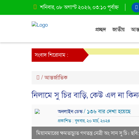
শনিবার, ০৮ অগাস্ট ২০২৬, ০৩:১০ পূর্বাহ্ন
প্রচ্ছদ
জাতীয়
আন্ত
সংবাদ শিরোনাম :
/
আন্তর্জাতিক
নিলামে সু চির বাড়ি, কেউ এল না কি
/ ১৩৬ বার দেখা হয়েছে
অনলাইন ডেস্ক
প্রকাশিত : বুধবার, ২০ মার্চ, ২০২৪
মিয়ানমারের ক্ষমতাচ্যুত গণতন্ত্র নেত্রী অং সান সু চি। ছব