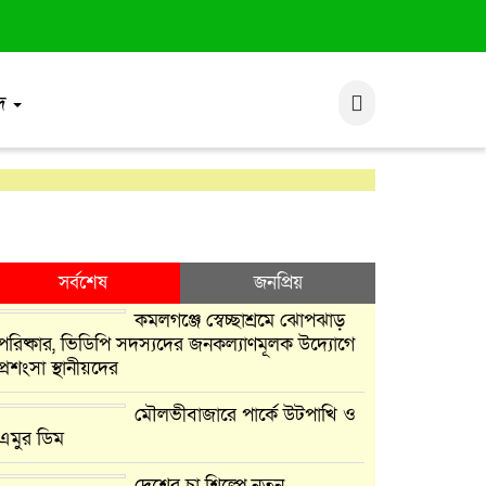
াদ
সর্বশেষ
জনপ্রিয়
কমলগঞ্জে স্বেচ্ছাশ্রমে ঝোপঝাড়
পরিষ্কার, ভিডিপি সদস্যদের জনকল্যাণমূলক উদ্যোগে
প্রশংসা স্থানীয়দের
মৌলভীবাজারে পার্কে উটপাখি ও
এমুর ডিম
দেশের চা শিল্পে নতুন