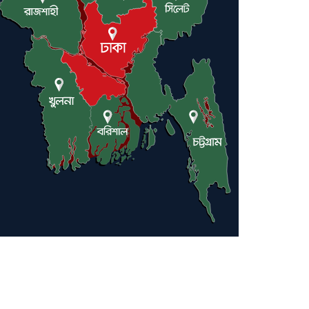
লন্ডনে আদমপুর ইউনাইটেড
কলেজ বাস্তবায়ন নিয়ে আলোচনা সভা
আন্তর্জাতিক মানবাধিকার
সম্মেলনে বিশেষ সম্মাননা পেলেন
ফারুক খাঁন, শ্রীমঙ্গলে সংবর্ধনা