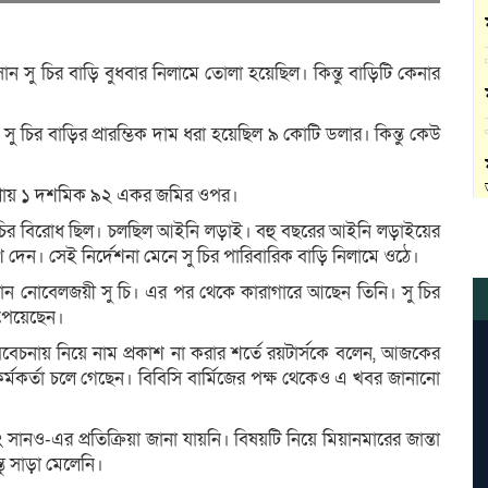
ং সান সু চির বাড়ি বুধবার নিলামে তোলা হয়েছিল। কিন্তু বাড়িটি কেনার
ে সু চির বাড়ির প্রারম্ভিক দাম ধরা হয়েছিল ৯ কোটি ডলার। কিন্তু কেউ
টি প্রায় ১ দশমিক ৯২ একর জমির ওপর।
সু চির বিরোধ ছিল। চলছিল আইনি লড়াই। বহু বছরের আইনি লড়াইয়ের
েশ দেন। সেই নির্দেশনা মেনে সু চির পারিবারিক বাড়ি নিলামে ওঠে।
হারান নোবেলজয়ী সু চি। এর পর থেকে কারাগারে আছেন তিনি। সু চির
 পেয়েছেন।
া বিবেচনায় নিয়ে নাম প্রকাশ না করার শর্তে রয়টার্সকে বলেন, আজকের
কর্মকর্তা চলে গেছেন। বিবিসি বার্মিজের পক্ষ থেকেও এ খবর জানানো
অং সানও-এর প্রতিক্রিয়া জানা যায়নি। বিষয়টি নিয়ে মিয়ানমারের জান্তা
্তু সাড়া মেলেনি।