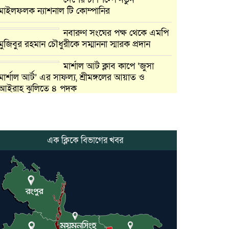
মাইলফলক ন্যাশনাল টি কোম্পানির
নবারুণ সংঘের পক্ষ থেকে এমপি
মুজিবুর রহমান চৌধুরীকে সম্মাননা স্মারক প্রদান
মার্শাল আর্ট ক্লাব কাপে ‘জুসা
মার্শাল আর্ট’ এর সাফল্য, শ্রীমঙ্গলের আয়াত ও
আইরাহ ঝুলিতে ৪ পদক
লাউয়াছড়া জাতীয় উদ্যানের
সিএমসি হিসাবরক্ষক আবজালুল
হকের মৃত্যুতে,এলাকায় শোকের
এক ক্লিকে বিভাগের খবর
ছায়া
ভোলাগঞ্জ স্থলবন্দরে এলসি
আটকে হয়রানির অভিযোগ,
বিএনপির সাবেক সভাপতির
কমলগঞ্জে ডোবা থেকে অজ্ঞাত
ব্যক্তির গলিত মরদেহ উদ্ধার