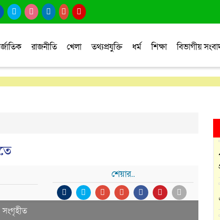
র্জাতিক
রাজনীতি
খেলা
তথ্যপ্রযুক্তি
ধর্ম
শিক্ষা
বিভাগীয় সংব
নতে
শেয়ার..
ি: সংগৃহীত