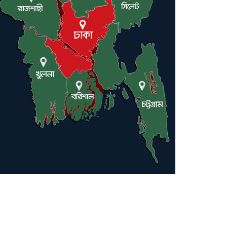
লন্ডনে আদমপুর ইউনাইটেড
কলেজ বাস্তবায়ন নিয়ে আলোচনা সভা
আন্তর্জাতিক মানবাধিকার
সম্মেলনে বিশেষ সম্মাননা পেলেন
ফারুক খাঁন, শ্রীমঙ্গলে সংবর্ধনা