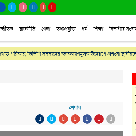
র্জাতিক
রাজনীতি
খেলা
তথ্যপ্রযুক্তি
ধর্ম
শিক্ষা
বিভাগীয় সংব
োপঝাড় পরিষ্কার, ভিডিপি সদস্যদের জনকল্যাণমূলক উদ্যোগে প্রশংসা স্থানীয়দ
াখি ও এমুর ডিম
শেয়ার..