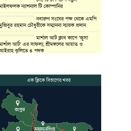
মাইলফলক ন্যাশনাল টি কোম্পানির
নবারুণ সংঘের পক্ষ থেকে এমপি
মুজিবুর রহমান চৌধুরীকে সম্মাননা স্মারক প্রদান
মার্শাল আর্ট ক্লাব কাপে ‘জুসা
মার্শাল আর্ট’ এর সাফল্য, শ্রীমঙ্গলের আয়াত ও
আইরাহ ঝুলিতে ৪ পদক
লাউয়াছড়া জাতীয় উদ্যানের
সিএমসি হিসাবরক্ষক আবজালুল
হকের মৃত্যুতে,এলাকায় শোকের
এক ক্লিকে বিভাগের খবর
ছায়া
ভোলাগঞ্জ স্থলবন্দরে এলসি
আটকে হয়রানির অভিযোগ,
বিএনপির সাবেক সভাপতির
কমলগঞ্জে ডোবা থেকে অজ্ঞাত
ব্যক্তির গলিত মরদেহ উদ্ধার