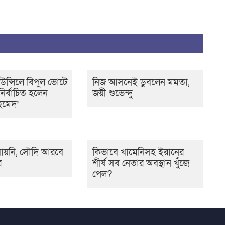
উন্সিলে বিপুল ভোটে
নিজ আসনেই ডুবলেন মমতা,
নির্বাচিত হলেন
জয়ী শুভেন্দু
হমেদ’
যায়নি, সৌদি আরবে
কিভাবে খামেনিসহ ইরানের
র
শীর্ষ সব নেতার অবস্থান খুঁজে
পেল?