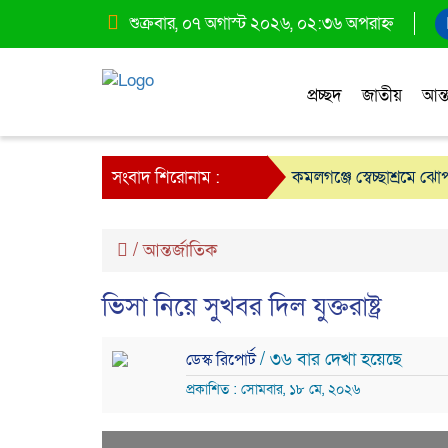
শুক্রবার, ০৭ অগাস্ট ২০২৬, ০২:৩৬ অপরাহ্ন
প্রচ্ছদ
জাতীয়
আন্ত
সংবাদ শিরোনাম :
কমলগঞ্জে স্বেচ্ছাশ্রমে ঝ
মৌলভীবাজারে পার্কে উটপ
/
আন্তর্জাতিক
ভিসা নিয়ে সুখবর দিল যুক্তরাষ্ট্র
/ ৩৬ বার দেখা হয়েছে
ডেস্ক রিপোর্ট
প্রকাশিত : সোমবার, ১৮ মে, ২০২৬