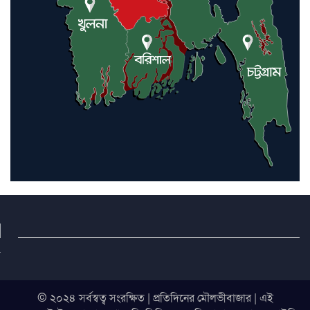
© ২০২৪ সর্বস্বত্ব সংরক্ষিত | প্রতিদিনের মৌলভীবাজার | এই