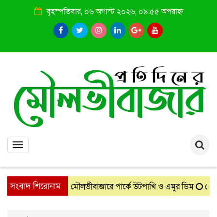
বৃহস্পতিবার, ০৬ অগাস্ট ২০২৬, ০৯:৫৫ অপরাহ্ন
Toggle
navigation
সংবাদ শিরোনাম
মৌলভীবাজারে পার্কে উটপাখি ও এমুর ডিম
দেশের চা 
: