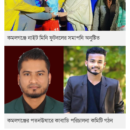
কমলগঞ্জে নাইট মিনি ফুটবলের সমাপনি অনুষ্টিত
কমলগঞ্জের পতনঊষারে কাবাডি পরিচালনা কমিটি গঠন