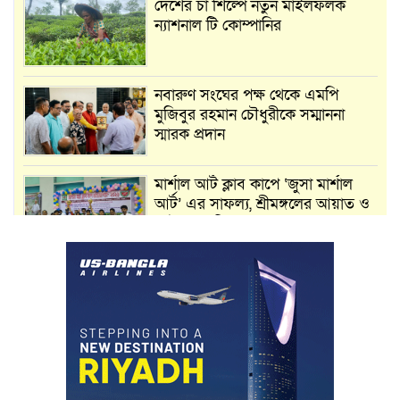
দেশের চা শিল্পে নতুন মাইলফলক
ন্যাশনাল টি কোম্পানির
নবারুণ সংঘের পক্ষ থেকে এমপি
মুজিবুর রহমান চৌধুরীকে সম্মাননা
স্মারক প্রদান
মার্শাল আর্ট ক্লাব কাপে ‘জুসা মার্শাল
আর্ট’ এর সাফল্য, শ্রীমঙ্গলের আয়াত ও
আইরাহ ঝুলিতে ৪ পদক
লাউয়াছড়া জাতীয় উদ্যানের সিএমসি
হিসাবরক্ষক আবজালুল হকের
মৃত্যুতে,এলাকায় শোকের ছায়া
ভোলাগঞ্জ স্থলবন্দরে এলসি আটকে
হয়রানির অভিযোগ, বিএনপির সাবেক