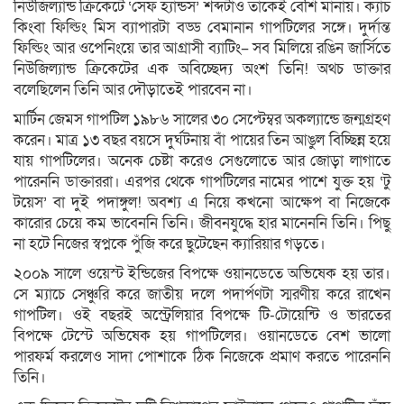
নিউজিল্যান্ড ক্রিকেটে ‘সেফ হ্যান্ডস’ শব্দটাও তাকেই বেশি মানায়। ক্যাচ
কিংবা ফিল্ডিং মিস ব্যাপারটা বড্ড বেমানান গাপটিলের সঙ্গে। দুর্দান্ত
ফিল্ডিং আর ওপেনিংয়ে তার আগ্রাসী ব্যাটিং– সব মিলিয়ে রঙিন জার্সিতে
নিউজিল্যান্ড ক্রিকেটের এক অবিচ্ছেদ্য অংশ তিনি! অথচ ডাক্তার
বলেছিলেন তিনি আর দৌড়াতেই পারবেন না।
মার্টিন জেমস গাপটিল ১৯৮৬ সালের ৩০ সেপ্টেম্বর অকল্যান্ডে জন্মগ্রহণ
করেন। মাত্র ১৩ বছর বয়সে দুর্ঘটনায় বাঁ পায়ের তিন আঙুল বিচ্ছিন্ন হয়ে
যায় গাপটিলের। অনেক চেষ্টা করেও সেগুলোতে আর জোড়া লাগাতে
পারেননি ডাক্তাররা। এরপর থেকে গাপটিলের নামের পাশে যুক্ত হয় ‘টু
টয়েস’ বা দুই পদাঙ্গুল! অবশ্য এ নিয়ে কখনো আক্ষেপ বা নিজেকে
কারোর চেয়ে কম ভাবেননি তিনি। জীবনযুদ্ধে হার মানেননি তিনি। পিছু
না হটে নিজের স্বপ্নকে পুঁজি করে ছুটেছেন ক্যারিয়ার গড়তে।
২০০৯ সালে ওয়েস্ট ইন্ডিজের বিপক্ষে ওয়ানডেতে অভিষেক হয় তার।
সে ম্যাচে সেঞ্চুরি করে জাতীয় দলে পদার্পণটা স্মরণীয় করে রাখেন
গাপটিল। ওই বছরই অস্ট্রেলিয়ার বিপক্ষে টি-টোয়েন্টি ও ভারতের
বিপক্ষে টেস্টে অভিষেক হয় গাপটিলের। ওয়ানডেতে বেশ ভালো
পারফর্ম করলেও সাদা পোশাকে ঠিক নিজেকে প্রমাণ করতে পারেননি
তিনি।