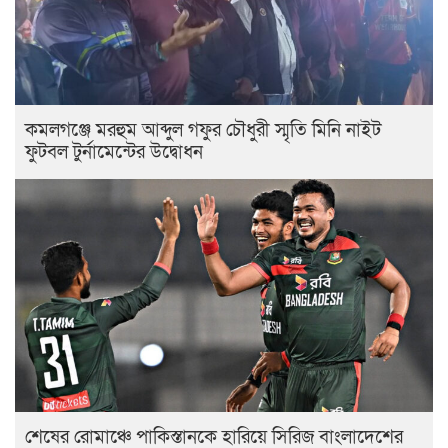
কমলগঞ্জে মরহুম আব্দুল গফুর চৌধুরী স্মৃতি মিনি নাইট
ফুটবল টুর্নামেন্টের উদ্বোধন
শেষের রোমাঞ্চে পাকিস্তানকে হারিয়ে সিরিজ বাংলাদেশের