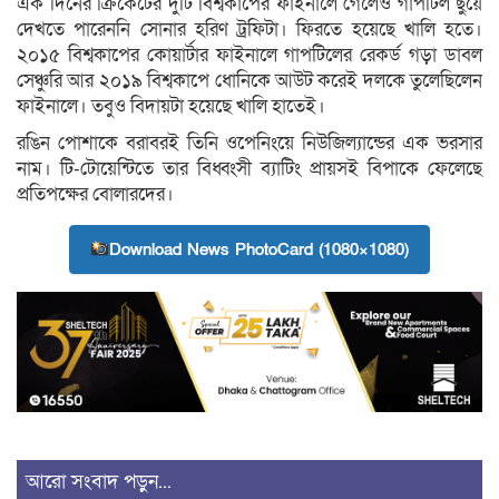
এক দিনের ক্রিকেটের দুটি বিশ্বকাপের ফাইনালে গেলেও গাপটিল ছুঁয়ে
দেখতে পারেননি সোনার হরিণ ট্রফিটা। ফিরতে হয়েছে খালি হতে।
২০১৫ বিশ্বকাপের কোয়ার্টার ফাইনালে গাপটিলের রেকর্ড গড়া ডাবল
সেঞ্চুরি আর ২০১৯ বিশ্বকাপে ধোনিকে আউট করেই দলকে তুলেছিলেন
ফাইনালে। তবুও বিদায়টা হয়েছে খালি হাতেই।
রঙিন পোশাকে বরাবরই তিনি ওপেনিংয়ে নিউজিল্যান্ডের এক ভরসার
নাম। টি-টোয়েন্টিতে তার বিধ্বংসী ব্যাটিং প্রায়সই বিপাকে ফেলেছে
প্রতিপক্ষের বোলারদের।
Download News PhotoCard (1080×1080)
আরো সংবাদ পড়ুন...