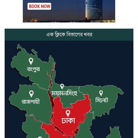
সভাপতির
কমলগঞ্জে ডোবা থেকে অজ্ঞাত ব্যক্তির
গলিত মরদেহ উদ্ধার
এক ক্লিকে বিভাগের খবর
লন্ডনে আদমপুর ইউনাইটেড কলেজ
বাস্তবায়ন নিয়ে আলোচনা সভা
আন্তর্জাতিক মানবাধিকার সম্মেলনে
বিশেষ সম্মাননা পেলেন ফারুক খাঁন,
শ্রীমঙ্গলে সংবর্ধনা
কমলগঞ্জে নববিবাহিত স্ত্রীকে তুলে
নেওয়ার অভিযোগ, থানায় মামলা-
অভিযোগ