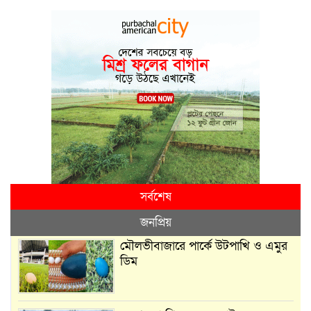
সর্বশেষ
জনপ্রিয়
মৌলভীবাজারে পার্কে উটপাখি ও এমুর
ডিম