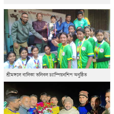
শ্রীমঙ্গলে বালিকা ভলিবল চ্যাম্পিয়নশিপ অনুষ্ঠিত