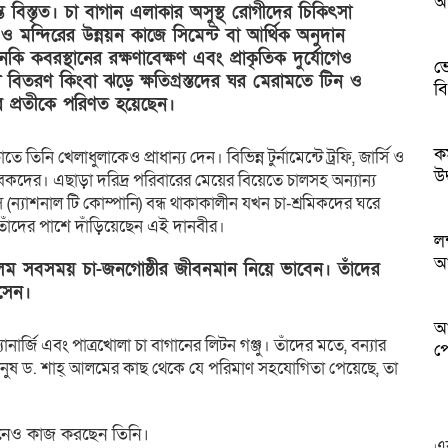
আ
 বিস্তৃত। চা বাগান এলাকার অসুস্থ রোগীদের চিকিৎসা
মন্দিরের উন্নয়ন কাজে সিমেন্ট বা আর্থিক অনুদান
ি কবরস্থানের রক্ষণাবেক্ষণ এবং প্রাকৃতিক দুর্যোগেও
ভ
রী বিতরণ কিংবা ঝড়ে ক্ষতিগ্রস্তদের ঘর মেরামতে টিন ও
ব
ার প্রতীকে পরিণত হয়েছেন।
ক
নি খেলাধুলাকেও প্রাধান্য দেন। বিভিন্ন টুর্নামেন্টে ট্রফি, জার্সি ও
উদ
বকদের। এছাড়া দরিদ্র পরিবারের মেয়ের বিয়েতে চালসহ অন্যান্য
 (ন্যাশনাল টি কোম্পানি) বন্ধ থাকাকালীন যখন চা-শ্রমিকদের ঘরে
তাঁদের পাশে দাঁড়িয়েছেন এই দানবীর।
ল
আ
আলম সবসময় চা-জনগোষ্ঠীর জীবনমান নিয়ে ভাবেন। তাঁদের
সেন।
আন
যানার্জি এবং পাত্রখোলা চা বাগানের লিটন গঞ্জু। তাঁদের মতে, বন্যার
পে
ুষ ড. শাহ্ আলমের কাছ থেকে যে পরিমাণ সহযোগিতা পেয়েছে, তা
ন্নয়নেও কাজ করছেন তিনি।
এ