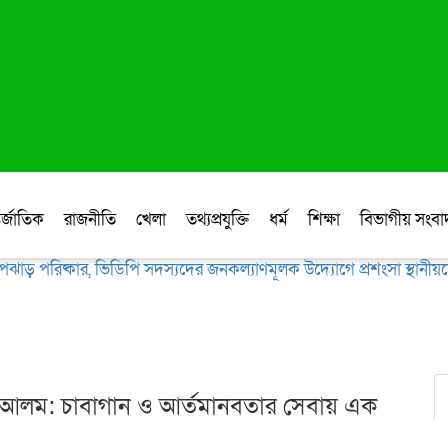
র্জাতিক
রাজনীতি
খেলা
তথ্যপ্রযুক্তি
ধর্ম
শিক্ষা
বিভাগীয় সংব
ঝোপঝাড় পরিষ্কার, ভিডিপি সদস্যদের জনকল্যাণমূলক উদ্যোগে প্রশংসা স্থানীয়
হ্ আলম: চাবাগান ও আর্তমানবতার সেবায় এক