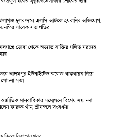
বজালুল হকের মৃত্যুতে,এলাকায় শোকের ছায়া
োলাগঞ্জ স্থলবন্দরে এলসি আটকে হয়রানির অভিযোগ,
িএনপির সাবেক সভাপতির
মলগঞ্জে ডোবা থেকে অজ্ঞাত ব্যক্তির গলিত মরদেহ
্ধার
ন্ডনে আদমপুর ইউনাইটেড কলেজ বাস্তবায়ন নিয়ে
লোচনা সভা
্তর্জাতিক মানবাধিকার সম্মেলনে বিশেষ সম্মাননা
লেন ফারুক খাঁন, শ্রীমঙ্গলে সংবর্ধনা
ক ক্লিকে বিভাগের খবর