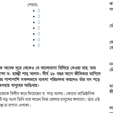
কম
শেয়ার..
স
ম
দ
ক
ন
েকে অনেক দূরে থেকেও যে ভালোবাসা বিলিয়ে দেওয়া যায়, তার
চৌ
িন্দা ড. হাজ্জ্বী শাহ্ আলম। দীর্ঘ ২৮ বছর আগে জীবিকার তাগিদে
রির পাশাপাশি সফলভাবে ব্যবসা পরিচালনা করলেও তাঁর মন পড়ে
 অসহায় মানুষের আঙিনায়।
মা
শ
জেকে বিলীন করে দিয়েছেন ড. শাহ্ আলম। কোনো প্রাতিষ্ঠানিক
টি বড় অংশ তিনি ব্যয় করেন নিজ জেলার মানুষের কল্যাণে। তাঁর এই
ন্ন চা বাগান এলাকা।
লা