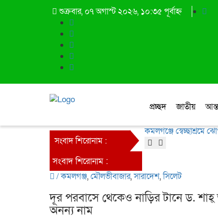
শুক্রবার, ০৭ অগাস্ট ২০২৬, ১০:৩৫ পূর্বাহ্ন
প্রচ্ছদ
জাতীয়
আন্ত
কমলগঞ্জে স্বেচ্ছাশ্রমে 
সংবাদ শিরোনাম :
সংবাদ শিরোনাম :
/
কমলগঞ্জ
,
মৌলভীবাজার
,
সারাদেশ
,
সিলেট
দূর পরবাসে থেকেও নাড়ির টানে ড. শা
অনন্য নাম