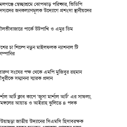
লগঞ্জে স্বেচ্ছাশ্রমে ঝোপঝাড় পরিষ্কার, ভিডিপি
দস্যদের জনকল্যাণমূলক উদ্যোগে প্রশংসা স্থানীয়দের
ৌলভীবাজারে পার্কে উটপাখি ও এমুর ডিম
েশের চা শিল্পে নতুন মাইলফলক ন্যাশনাল টি
োম্পানির
বারুণ সংঘের পক্ষ থেকে এমপি মুজিবুর রহমান
ধুরীকে সম্মাননা স্মারক প্রদান
র্শাল আর্ট ক্লাব কাপে ‘জুসা মার্শাল আর্ট’ এর সাফল্য,
্রীমঙ্গলের আয়াত ও আইরাহ ঝুলিতে ৪ পদক
উয়াছড়া জাতীয় উদ্যানের সিএমসি হিসাবরক্ষক