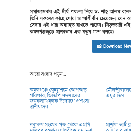
সমাজসেবার এই দীর্ঘ পথচলা নিয়ে ড. শাহ্ আলম বলেন, 
তিনি সকলের কাছে দোয়া ও আশীর্বাদ চেয়েছেন, যেন
সেবার এই ধারা অব্যাহত রাখতে পারেন। নিভৃতচারী এ
কমলগঞ্জজুড়ে মানবতার এক নতুন গল্প বলছে।
📸 Download New
আরো সংবাদ পড়ুন...
কমলগঞ্জে স্বেচ্ছাশ্রমে ঝোপঝাড়
মৌলভীবাজারে
পরিষ্কার, ভিডিপি সদস্যদের
এমুর ডিম
জনকল্যাণমূলক উদ্যোগে প্রশংসা
স্থানীয়দের
নবারুণ সংঘের পক্ষ থেকে এমপি
মার্শাল আর্ট ক
মুজিবুর রহমান চৌধুরীকে সম্মাননা
আর্ট’ এর সাফ