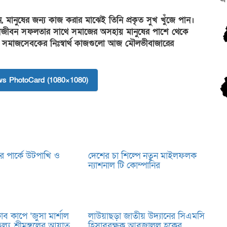
মানুষের জন্য কাজ করার মাঝেই তিনি প্রকৃত সুখ খুঁজে পান।
 আজীবন সফলতার সাথে সমাজের অসহায় মানুষের পাশে থেকে
ই সমাজসেবকের নিঃস্বার্থ কাজগুলো আজ মৌলভীবাজারের
s PhotoCard (1080×1080)
 পার্কে উটপাখি ও
দেশের চা শিল্পে নতুন মাইলফলক
ন্যাশনাল টি কোম্পানির
্লাব কাপে ‘জুসা মার্শাল
লাউয়াছড়া জাতীয় উদ্যানের সিএমসি
ল্য, শ্রীমঙ্গলের আয়াত
হিসাবরক্ষক আবজালুল হকের