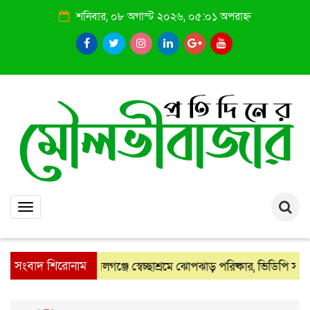
শনিবার, ০৮ অগাস্ট ২০২৬, ০৫:০১ অপরাহ্ন
Toggle
navigation
সংবাদ শিরোনাম
কমলগঞ্জে স্বেচ্ছাশ্রমে ঝোপঝাড় পরিষ্কার, ভিডিপি সদস্যদের জন
: