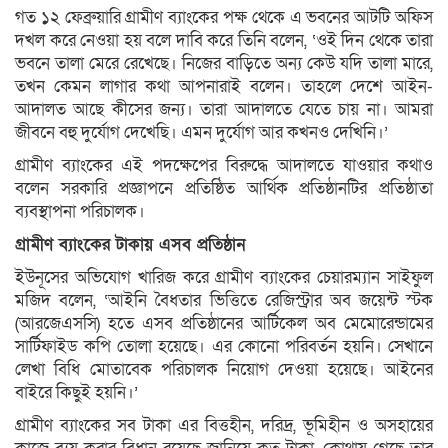
গত ১২ ফেব্রুয়ারি গ্রামীণ ব্যাংকের পক্ষ থেকে এ ভবনের আটটি অফিস
দখল করে নেওয়া হয় বলে দাবি করে তিনি বলেন, ‘ওই দিন থেকে তারা
ভবনে তালা মেরে রেখেছে। নিজের বাড়িতে অন্য কেউ যদি তালা মারে,
তখন কেমন লাগার কথা আপনারাই বলেন। তাহলে দেশে আইন-
আদালত আছে কীসের জন্য। তারা আদালতে যেতে চায় না। আমরা
জীবনে বহু দুর্যোগ দেখেছি। এমন দুর্যোগ আর কখনও দেখিনি।’
গ্রামীণ ব্যাংকের এই পদক্ষেপের বিরুদ্ধে আদালতে যাওয়ার কথাও
বলেন সরকারি প্রজ্ঞাপনে প্রতিষ্ঠিত আর্থিক প্রতিষ্ঠানটির প্রতিষ্ঠাতা
ব্যবস্থাপনা পরিচালক।
গ্রামীণ ব্যাংকের টাকায় এসব প্রতিষ্ঠান
ইউনূসের অভিযোগ খারিজ করে গ্রামীণ ব্যাংকের চেয়ারম্যান সাইফুল
মজিদ বলেন, ‘আইনি বৈধতার ভিত্তিতে রেজিস্ট্রার অব জয়েন্ট স্টক
(আরজেএসসি) হতে এসব প্রতিষ্ঠানের আর্টিকেল অব মেমোরেন্ডামের
সার্টিফাইড কপি তোলা হয়েছে। এর কোনো পরিবর্তন হয়নি। সেখানে
লেখা বিধি মোতাবেক পরিচালক নিয়োগ দেওয়া হয়েছে। আইনের
বাইরে কিছুই হয়নি।’
গ্রামীণ ব্যাংকের সব টাকা এর বিত্তহীন, দরিদ্র, ভূমিহীন ও অসহায়ের