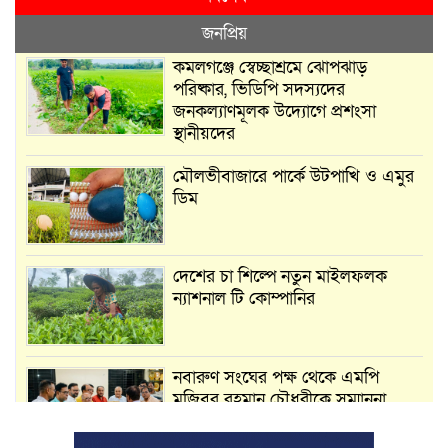
জনপ্রিয়
কমলগঞ্জে স্বেচ্ছাশ্রমে ঝোপঝাড়
পরিষ্কার, ভিডিপি সদস্যদের
জনকল্যাণমূলক উদ্যোগে প্রশংসা
স্থানীয়দের
মৌলভীবাজারে পার্কে উটপাখি ও এমুর
ডিম
দেশের চা শিল্পে নতুন মাইলফলক
ন্যাশনাল টি কোম্পানির
নবারুণ সংঘের পক্ষ থেকে এমপি
মুজিবুর রহমান চৌধুরীকে সম্মাননা
স্মারক প্রদান