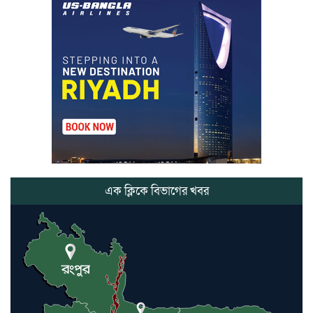
মার্শাল আর্ট ক্লাব কাপে ‘জুসা মার্শাল
আর্ট’ এর সাফল্য, শ্রীমঙ্গলের আয়াত ও
আইরাহ ঝুলিতে ৪ পদক
লাউয়াছড়া জাতীয় উদ্যানের সিএমসি
হিসাবরক্ষক আবজালুল হকের
মৃত্যুতে,এলাকায় শোকের ছায়া
ভোলাগঞ্জ স্থলবন্দরে এলসি আটকে
হয়রানির অভিযোগ, বিএনপির সাবেক
সভাপতির
এক ক্লিকে বিভাগের খবর
কমলগঞ্জে ডোবা থেকে অজ্ঞাত ব্যক্তির
গলিত মরদেহ উদ্ধার
লন্ডনে আদমপুর ইউনাইটেড কলেজ