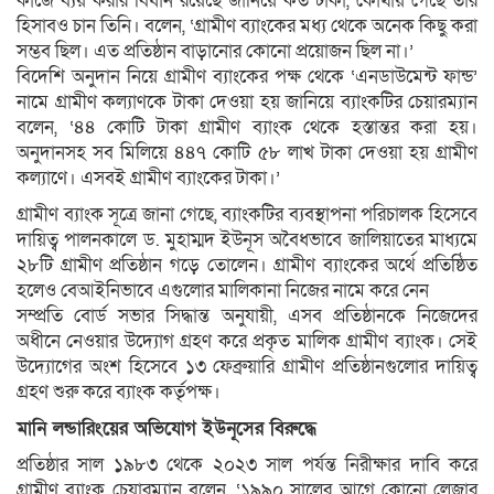
কাজে ব্যয় করার বিধান রয়েছে জানিয়ে কত টাকা, কোথায় গেছে তার
হিসাবও চান তিনি। বলেন, ‘গ্রামীণ ব্যাংকের মধ্য থেকে অনেক কিছু করা
সম্ভব ছিল। এত প্রতিষ্ঠান বাড়ানোর কোনো প্রয়োজন ছিল না।’
বিদেশি অনুদান নিয়ে গ্রামীণ ব্যাংকের পক্ষ থেকে ‘এনডাউমেন্ট ফান্ড’
নামে গ্রামীণ কল্যাণকে টাকা দেওয়া হয় জানিয়ে ব্যাংকটির চেয়ারম্যান
বলেন, ‘৪৪ কোটি টাকা গ্রামীণ ব্যাংক থেকে হস্তান্তর করা হয়।
অনুদানসহ সব মিলিয়ে ৪৪৭ কোটি ৫৮ লাখ টাকা দেওয়া হয় গ্রামীণ
কল্যাণে। এসবই গ্রামীণ ব্যাংকের টাকা।’
গ্রামীণ ব্যাংক সূত্রে জানা গেছে, ব্যাংকটির ব্যবস্থাপনা পরিচালক হিসেবে
দায়িত্ব পালনকালে ড. মুহাম্মদ ইউনূস অবৈধভাবে জালিয়াতের মাধ্যমে
২৮টি গ্রামীণ প্রতিষ্ঠান গড়ে তোলেন। গ্রামীণ ব্যাংকের অর্থে প্রতিষ্ঠিত
হলেও বেআইনিভাবে এগুলোর মালিকানা নিজের নামে করে নেন
সম্প্রতি বোর্ড সভার সিদ্ধান্ত অনুযায়ী, এসব প্রতিষ্ঠানকে নিজেদের
অধীনে নেওয়ার উদ্যোগ গ্রহণ করে প্রকৃত মালিক গ্রামীণ ব্যাংক। সেই
উদ্যোগের অংশ হিসেবে ১৩ ফেব্রুয়ারি গ্রামীণ প্রতিষ্ঠানগুলোর দায়িত্ব
গ্রহণ শুরু করে ব্যাংক কর্তৃপক্ষ।
মানি লন্ডারিংয়ের অভিযোগ ইউনূসের বিরুদ্ধে
প্রতিষ্ঠার সাল ১৯৮৩ থেকে ২০২৩ সাল পর্যন্ত নিরীক্ষার দাবি করে
গ্রামীণ ব্যাংক চেয়ারম্যান বলেন, ‘১৯৯০ সালের আগে কোনো লেজার