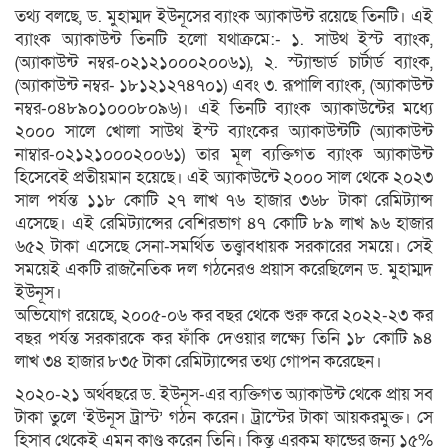
তথ্য বলছে, ড. মুহাম্মদ ইউনূসের ব্যাংক অ্যাকাউন্ট রয়েছে তিনটি। এই
ব্যাংক অ্যাকাউন্ট তিনটি হলো যথাক্রমে:- ১. সাউথ ইস্ট ব্যাংক,
(অ্যাকাউন্ট নম্বর-০২১২১০০০২০০৬১), ২. স্ট্যান্ডার্ড চার্টার্ড ব্যাংক,
(অ্যাকাউন্ট নম্বর- ১৮১২১২৭৪৭০১) এবং ৩. রূপালি ব্যাংক, (অ্যাকাউন্ট
নম্বর-০৪৮৯০১০০০৮০৯৬)। এই তিনটি ব্যাংক অ্যাকাউন্টের মধ্যে
২০০০ সালে খোলা সাউথ ইস্ট ব্যাংকের অ্যাকাউন্টটি (অ্যাকাউন্ট
নাম্বার-০২১২১০০০২০০৬১) তার মূল ব্যক্তিগত ব্যাংক অ্যাকাউন্ট
হিসেবেই প্রতীয়মান হয়েছে। এই অ্যাকাউন্টে ২০০০ সাল থেকে ২০২৩
সাল পর্যন্ত ১১৮ কোটি ২৭ লাখ ৭৬ হাজার ৩৬৮ টাকা রেমিট্যান্স
এসেছে। এই রেমিট্যান্সের বেশিরভাগ ৪৭ কোটি ৮৯ লাখ ৯৬ হাজার
৬৫২ টাকা এসেছে সেনা-সমর্থিত তত্ত্বাবধায়ক সরকারের সময়ে। সেই
সময়েই একটি রাজনৈতিক দল গঠনেরও প্রয়াস করেছিলেন ড. মুহাম্মদ
ইউনূস।
অভিযোগ রয়েছে, ২০০৫-০৬ কর বছর থেকে শুরু করে ২০২২-২৩ কর
বছর পর্যন্ত সরকারকে কর ফাঁকি দেওয়ার লক্ষ্যে তিনি ১৮ কোটি ৯৪
লাখ ৩৪ হাজার ৮৩৫ টাকা রেমিট্যান্সের তথ্য গোপন করেছেন।
২০২০-২১ অর্থবছরে ড. ইউনূস-এর ব্যক্তিগত অ্যাকাউন্ট থেকে প্রায় সব
টাকা তুলে ‘ইউনূস ট্রাস্ট’ গঠন করেন। ট্রাস্টের টাকা আয়করমুক্ত। সে
হিসাব থেকেই এমন কাণ্ড করেন তিনি। কিন্তু এরকম ফান্ডের জন্য ১৫%