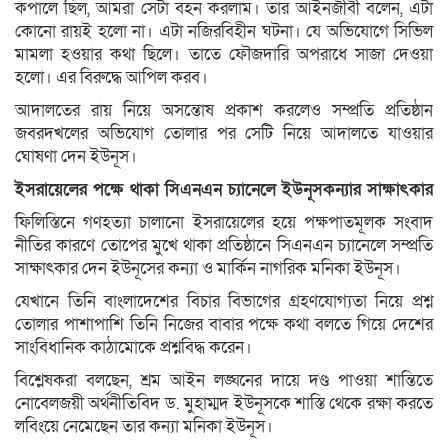
কপালে ছিল, আমরা সেটা বহন করলাম। তার আইনজীবী বলেন, এটা
কোনো রায়ই হলো না। এটা নজিরবিহীন ঘটনা। যে অভিযোগে সিভিল
মামলা হওয়ার কথা ছিলে। তাতে ফৌজদারি অপরাধে সাজা দেওয়া
হলো। এর বিরুদ্ধে আপিল করব।
আদালতের রায় নিয়ে অসন্তোষ প্রকাশ করলেও সম্প্রতি প্রতিষ্ঠান
জবরদখলের অভিযোগ তোলার পর সেটি নিয়ে আদালতে যাওয়ার
ঘোষণা দেন ইউনূস।
ইসরায়েলের পক্ষে থাকা সিএনএন চ্যানেলে ইউনূসকন্যার সাক্ষাৎকার
ফিলিস্তিনে গণহত্যা চালানো ইসরায়েলের হয়ে পক্ষপাতমূলক সংবাদ
নীতির কারণে তোপের মুখে থাকা প্রতিষ্ঠানে সিএনএন চ্যানেলে সম্প্রতি
সাক্ষাৎকার দেন ইউনূসের কন্যা ও মার্কিন নাগরিক মনিকা ইউনূস।
যেখানে তিনি বাংলাদেশের বিচার বিভাগের গ্রহণযোগ্যতা নিয়ে প্রশ্ন
তোলার পাশাপাশি তিনি নিজের বাবার পক্ষে কথা বলতে গিয়ে দেশের
সাংবিধানিক কাঠামোকে প্রশ্নবিদ্ধ করেন।
বিশ্লেষকরা বলছেন, শ্রম আইন লঙ্ঘনের দায়ে দণ্ড পাওয়া শান্তিতে
নোবেলজয়ী অর্থনীতিবিদ ড. মুহাম্মদ ইউনূসকে শাস্তি থেকে রক্ষা করতে
লবিংয়ে নেমেছেন তার কন্যা মনিকা ইউনূস।