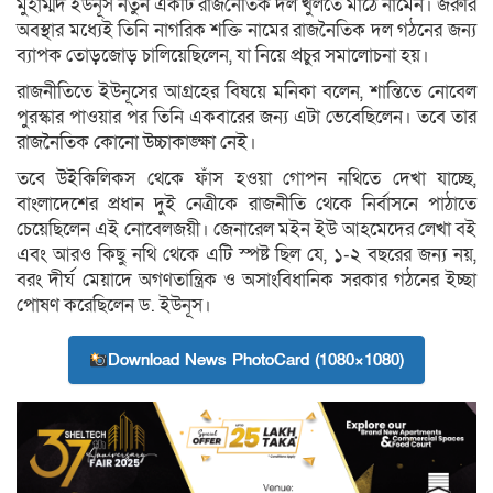
মুহাম্মদ ইউনূস নতুন একটি রাজনৈতিক দল খুলতে মাঠে নামেন। জরুরি
অবস্থার মধ্যেই তিনি নাগরিক শক্তি নামের রাজনৈতিক দল গঠনের জন্য
ব্যাপক তোড়জোড় চালিয়েছিলেন, যা নিয়ে প্রচুর সমালোচনা হয়।
রাজনীতিতে ইউনূসের আগ্রহের বিষয়ে মনিকা বলেন, শান্তিতে নোবেল
পুরস্কার পাওয়ার পর তিনি একবারের জন্য এটা ভেবেছিলেন। তবে তার
রাজনৈতিক কোনো উচ্চাকাঙ্ক্ষা নেই।
তবে উইকিলিকস থেকে ফাঁস হওয়া গোপন নথিতে দেখা যাচ্ছে,
বাংলাদেশের প্রধান দুই নেত্রীকে রাজনীতি থেকে নির্বাসনে পাঠাতে
চেয়েছিলেন এই নোবেলজয়ী। জেনারেল মইন ইউ আহমেদের লেখা বই
এবং আরও কিছু নথি থেকে এটি স্পষ্ট ছিল যে, ১-২ বছরের জন্য নয়,
বরং দীর্ঘ মেয়াদে অগণতান্ত্রিক ও অসাংবিধানিক সরকার গঠনের ইচ্ছা
পোষণ করেছিলেন ড. ইউনূস।
Download News PhotoCard (1080×1080)