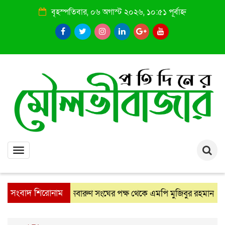
বৃহস্পতিবার, ০৬ অগাস্ট ২০২৬, ১০:৫১ পূর্বাহ্ন
Toggle
navigation
সংবাদ শিরোনাম
নবারুণ সংঘের পক্ষ থেকে এমপি মুজিবুর রহমান চৌধুরীকে সম্
: