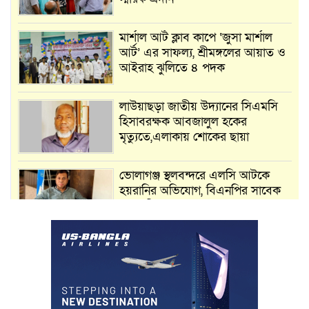
মার্শাল আর্ট ক্লাব কাপে ‘জুসা মার্শাল
আর্ট’ এর সাফল্য, শ্রীমঙ্গলের আয়াত ও
আইরাহ ঝুলিতে ৪ পদক
লাউয়াছড়া জাতীয় উদ্যানের সিএমসি
হিসাবরক্ষক আবজালুল হকের
মৃত্যুতে,এলাকায় শোকের ছায়া
ভোলাগঞ্জ স্থলবন্দরে এলসি আটকে
হয়রানির অভিযোগ, বিএনপির সাবেক
সভাপতির
কমলগঞ্জে ডোবা থেকে অজ্ঞাত ব্যক্তির
গলিত মরদেহ উদ্ধার