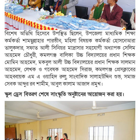
বিশেষ অতিথি হিসেবে উপস্থিত ছিলেন, উপজেলা মাধ্যমিক শিক্ষা
কর্মকর্তা শামছুন্নাহার পারভীন, মহিলা বিষয়ক কর্মকর্তা হোসনেআরা
তালুকদার, সফাত আলী সিনিয়র মাদ্রাসার সহযোগী অধ্যাপক সেলিম
আহমেদ চৌধুরী, কমলগঞ্জ বালিকা উচ্চ বিদ্যালয়ের প্রধান শিক্ষক
মোমিন আহমেদ, মকবুল আলী উচ্চ বিদ্যালয়ের প্রধান শিক্ষক সালমান
আহমেদ, লেখক ও গবেষক আহমেদ সিরাজ, কমলগঞ্জ প্রেসক্লাবের
আহব্বায়ক এম এ ওয়াহিদ রুলু, সাংবাদিক সালাহউদ্দিন শুভ, সমাজ
সেবক আব্দুর রব শামীম, আবুল কালাম আজাদ প্রমুখ।
স্কুল ড্রেস বিতরণ শেষে সাংস্কৃতি অনুষ্টানের আয়োজন করা হয়।