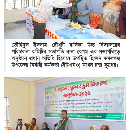
তৌহিদুল ইসলাম চৌধুরী বালিকা উচ্চ বিদ্যালয়ের
পরিচালনা কমিটির সভাপতি রুনা বেগম এর সভাপতিত্বে
অনুষ্ঠানে প্রধান অতিথি হিসেবে উপস্থিত ছিলেন কমলগঞ্জ
উপজেলা নির্বাহী কর্মকর্তা (ইউএনও) মাখন চন্দ্র সুত্রধর।