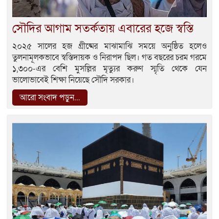
সৌদির আগাম সতর্কতায় এবারের হজে স্বস্তি
২০২৫ সালের হজ গ্রীষ্মের মাঝামাঝি সময়ে অনুষ্ঠিত হলেও
তুলনামূলকভাবে স্বস্তিদায়ক ও নিরাপদ ছিল। গত বছরের চরম গরমে
১,৩০০-এর বেশি মুসল্লির মৃত্যুর করুণ স্মৃতি থেকে যেন
ভালোভাবেই শিক্ষা নিয়েছে সৌদি সরকার।
আরো সংবাদ পড়ুন...