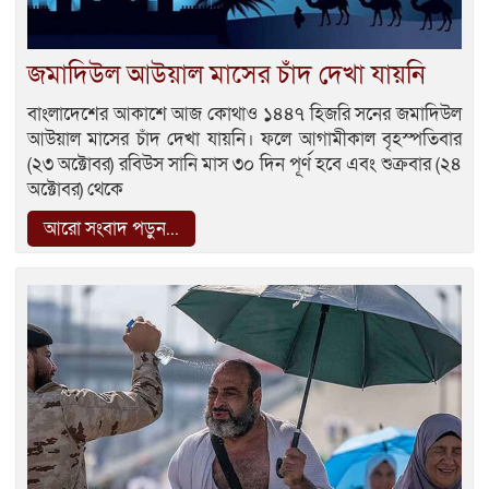
জমাদিউল আউয়াল মাসের চাঁদ দেখা যায়নি
বাংলাদেশের আকাশে আজ কোথাও ১৪৪৭ হিজরি সনের জমাদিউল
আউয়াল মাসের চাঁদ দেখা যায়নি। ফলে আগামীকাল বৃহস্পতিবার
(২৩ অক্টোবর) রবিউস সানি মাস ৩০ দিন পূর্ণ হবে এবং শুক্রবার (২৪
অক্টোবর) থেকে
আরো সংবাদ পড়ুন...