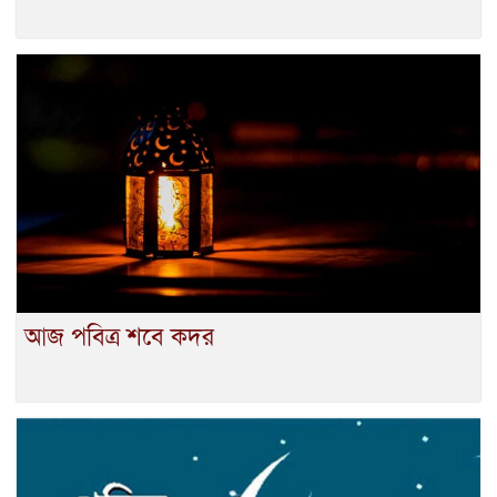
আজ পবিত্র শবে কদর