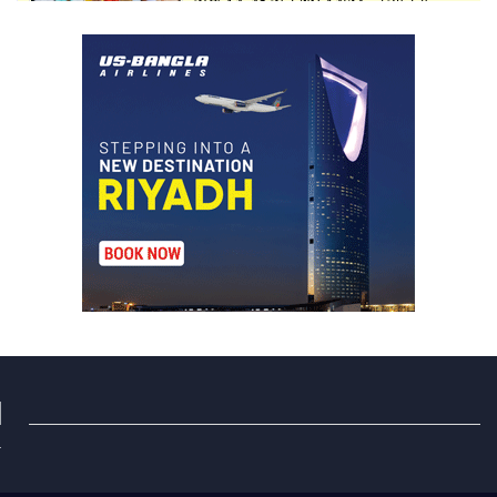
স্মারক প্রদান
মার্শাল আর্ট ক্লাব কাপে ‘জুসা মার্শাল
আর্ট’ এর সাফল্য, শ্রীমঙ্গলের আয়াত ও
আইরাহ ঝুলিতে ৪ পদক
লাউয়াছড়া জাতীয় উদ্যানের সিএমসি
হিসাবরক্ষক আবজালুল হকের
মৃত্যুতে,এলাকায় শোকের ছায়া
ভোলাগঞ্জ স্থলবন্দরে এলসি আটকে
হয়রানির অভিযোগ, বিএনপির সাবেক
সভাপতির
কমলগঞ্জে ডোবা থেকে অজ্ঞাত ব্যক্তির
গলিত মরদেহ উদ্ধার