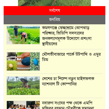
সর্বশেষ
জনপ্রিয়
কমলগঞ্জে স্বেচ্ছাশ্রমে ঝোপঝাড়
পরিষ্কার, ভিডিপি সদস্যদের
জনকল্যাণমূলক উদ্যোগে প্রশংসা
স্থানীয়দের
মৌলভীবাজারে পার্কে উটপাখি ও এমুর
ডিম
দেশের চা শিল্পে নতুন মাইলফলক
ন্যাশনাল টি কোম্পানির
নবারুণ সংঘের পক্ষ থেকে এমপি
মুজিবুর রহমান চৌধুরীকে সম্মাননা