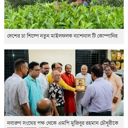
দেশের চা শিল্পে নতুন মাইলফলক ন্যাশনাল টি কোম্পানির
নবারুণ সংঘের পক্ষ থেকে এমপি মুজিবুর রহমান চৌধুরীকে