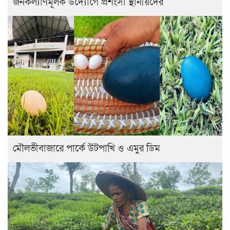
জনকল্যাণমূলক উদ্যোগে প্রশংসা স্থানীয়দের
মৌলভীবাজারে পার্কে উটপাখি ও এমুর ডিম