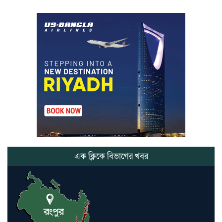
স্মারক প্রদান
মার্শাল আর্ট ক্লাব কাপে ‘জুসা মার্শাল
আর্ট’ এর সাফল্য, শ্রীমঙ্গলের আয়াত ও
আইরাহ ঝুলিতে ৪ পদক
লাউয়াছড়া জাতীয় উদ্যানের সিএমসি
হিসাবরক্ষক আবজালুল হকের
মৃত্যুতে,এলাকায় শোকের ছায়া
ভোলাগঞ্জ স্থলবন্দরে এলসি আটকে
হয়রানির অভিযোগ, বিএনপির সাবেক
সভাপতির
এক ক্লিকে বিভাগের খবর
কমলগঞ্জে ডোবা থেকে অজ্ঞাত ব্যক্তির
গলিত মরদেহ উদ্ধার