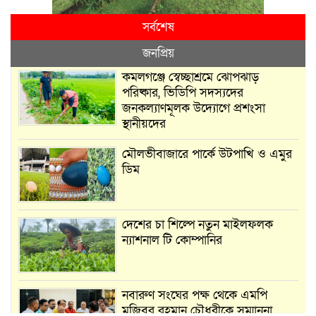
সর্বশেষ
জনপ্রিয়
কমলগঞ্জে স্বেচ্ছাশ্রমে ঝোপঝাড়
পরিষ্কার, ভিডিপি সদস্যদের
জনকল্যাণমূলক উদ্যোগে প্রশংসা
স্থানীয়দের
মৌলভীবাজারে পার্কে উটপাখি ও এমুর
ডিম
দেশের চা শিল্পে নতুন মাইলফলক
ন্যাশনাল টি কোম্পানির
নবারুণ সংঘের পক্ষ থেকে এমপি
মুজিবুর রহমান চৌধুরীকে সম্মাননা