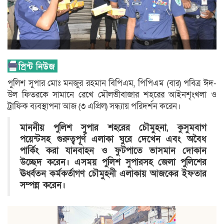
পুলিশ সুপার মোঃ মনজুর রহমান বিপিএম, পিপিএম (বার) পবিত্র ঈদ-
উল ফিতরকে সামানে রেখে মৌলভীবাজার শহরের আইনশৃংখলা ও
ট্রাফিক ব্যবস্থাপনা আজ (৩ এপ্রিল) সন্ধ্যায় পরিদর্শন করেন।
মাননীয় পুলিশ সুপার শহরের চৌমুহনা, কুসুমবাগ
পয়েন্টসহ গুরুত্বপূর্ণ এলাকা ঘুরে দেখেন এবং অবৈধ
পার্কিং করা যানবাহন ও ফুটপাতে ভাসমান দোকান
উচ্ছেদ করেন। এসময় পুলিশ সুপারসহ জেলা পুলিশের
ঊর্ধ্বতন কর্মকর্তাগণ চৌমুহনী এলাকায় আজকের ইফতার
সম্পন্ন করেন।