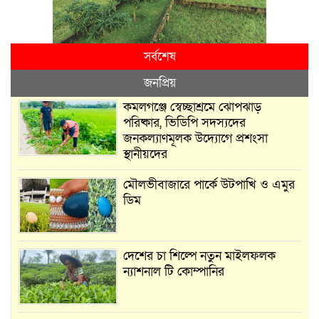
সর্বশেষ
জনপ্রিয়
কমলগঞ্জে স্বেচ্ছাশ্রমে ঝোপঝাড়
পরিষ্কার, ভিডিপি সদস্যদের
জনকল্যাণমূলক উদ্যোগে প্রশংসা
স্থানীয়দের
মৌলভীবাজারে পার্কে উটপাখি ও এমুর
ডিম
দেশের চা শিল্পে নতুন মাইলফলক
ন্যাশনাল টি কোম্পানির