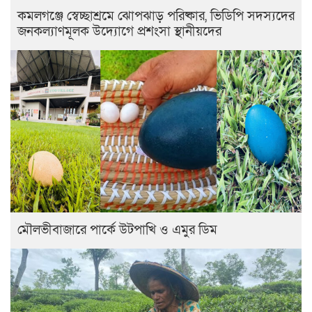
কমলগঞ্জে স্বেচ্ছাশ্রমে ঝোপঝাড় পরিষ্কার, ভিডিপি সদস্যদের
জনকল্যাণমূলক উদ্যোগে প্রশংসা স্থানীয়দের
মৌলভীবাজারে পার্কে উটপাখি ও এমুর ডিম