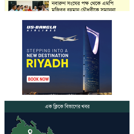
নবারুণ সংঘের পক্ষ থেকে এমপি
মুজিবুর রহমান চৌধুরীকে সম্মাননা
স্মারক প্রদান
মার্শাল আর্ট ক্লাব কাপে ‘জুসা মার্শাল
আর্ট’ এর সাফল্য, শ্রীমঙ্গলের আয়াত ও
আইরাহ ঝুলিতে ৪ পদক
লাউয়াছড়া জাতীয় উদ্যানের সিএমসি
হিসাবরক্ষক আবজালুল হকের
মৃত্যুতে,এলাকায় শোকের ছায়া
ভোলাগঞ্জ স্থলবন্দরে এলসি আটকে
হয়রানির অভিযোগ, বিএনপির সাবেক
সভাপতির
এক ক্লিকে বিভাগের খবর
কমলগঞ্জে ডোবা থেকে অজ্ঞাত ব্যক্তির
গলিত মরদেহ উদ্ধার