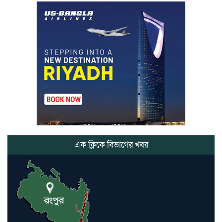
মার্শাল আর্ট ক্লাব কাপে ‘জুসা মার্শাল
আর্ট’ এর সাফল্য, শ্রীমঙ্গলের আয়াত ও
আইরাহ ঝুলিতে ৪ পদক
লাউয়াছড়া জাতীয় উদ্যানের সিএমসি
হিসাবরক্ষক আবজালুল হকের
মৃত্যুতে,এলাকায় শোকের ছায়া
ভোলাগঞ্জ স্থলবন্দরে এলসি আটকে
হয়রানির অভিযোগ, বিএনপির সাবেক
সভাপতির
এক ক্লিকে বিভাগের খবর
কমলগঞ্জে ডোবা থেকে অজ্ঞাত ব্যক্তির
গলিত মরদেহ উদ্ধার