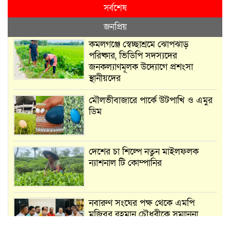
সর্বশেষ
জনপ্রিয়
কমলগঞ্জে স্বেচ্ছাশ্রমে ঝোপঝাড়
পরিষ্কার, ভিডিপি সদস্যদের
জনকল্যাণমূলক উদ্যোগে প্রশংসা
স্থানীয়দের
মৌলভীবাজারে পার্কে উটপাখি ও এমুর
ডিম
দেশের চা শিল্পে নতুন মাইলফলক
ন্যাশনাল টি কোম্পানির
নবারুণ সংঘের পক্ষ থেকে এমপি
মুজিবুর রহমান চৌধুরীকে সম্মাননা
স্মারক প্রদান