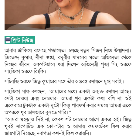
আবার জাঁকিয়ে বসেছে পঞ্চায়েত। চলছে নতুন সিজন নিয়ে উন্মাদনা।
জিতেন্দ্র কুমার, নীনা গুপ্তা, রঘুবীর যাদবের মতো অভিনেতা থেকে
নিজের জীবন, অকপটভাবে ধরা দিলেন অভিনেত্রী পূজা সিং ওরফে
সাংভিকা ওরফে রিংকি।
সচিবজি ওরফে জিতু কুমারের সঙ্গে তাঁর অন্তরঙ্গ রসায়নে মুগ্ধ সবাই।
সাংভিকা সাফ বলছেন, ‘‘আমাদের মধ্যে একটা অব্যক্ত রসায়ন আছে।
সেটা দেওয়া এবং নেওয়ার- আমরা খুব একটা কথা বলি না, ওই
একেবারে টুকটাক একটা-দুটো! কিন্তু পারফর্ম করার সময়ে আমরা একে
অপরকে খুব ভালভাবে বুঝতে পারি।’’
‘‘আমরা মহড়াও দিই না, কেবল শট নেওয়ার আগে একত্র হই। জিতু
খুবই সাপোর্টিভ এক কো-স্টার, ও আমায় কমফর্টেবল ফিল করার
জায়গাটা দিয়েছে, নবাগতা কখনই ফিল করায়নি।