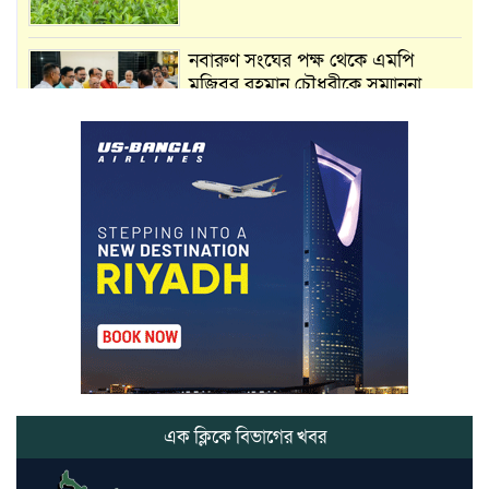
নবারুণ সংঘের পক্ষ থেকে এমপি
মুজিবুর রহমান চৌধুরীকে সম্মাননা
স্মারক প্রদান
মার্শাল আর্ট ক্লাব কাপে ‘জুসা মার্শাল
আর্ট’ এর সাফল্য, শ্রীমঙ্গলের আয়াত ও
আইরাহ ঝুলিতে ৪ পদক
লাউয়াছড়া জাতীয় উদ্যানের সিএমসি
হিসাবরক্ষক আবজালুল হকের
মৃত্যুতে,এলাকায় শোকের ছায়া
ভোলাগঞ্জ স্থলবন্দরে এলসি আটকে
হয়রানির অভিযোগ, বিএনপির সাবেক
সভাপতির
এক ক্লিকে বিভাগের খবর