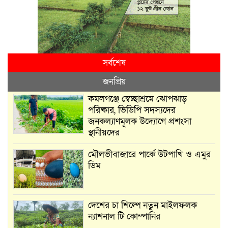
সর্বশেষ
জনপ্রিয়
কমলগঞ্জে স্বেচ্ছাশ্রমে ঝোপঝাড়
পরিষ্কার, ভিডিপি সদস্যদের
জনকল্যাণমূলক উদ্যোগে প্রশংসা
স্থানীয়দের
মৌলভীবাজারে পার্কে উটপাখি ও এমুর
ডিম
দেশের চা শিল্পে নতুন মাইলফলক
ন্যাশনাল টি কোম্পানির