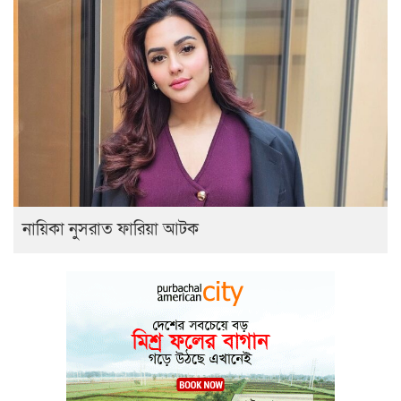
নায়িকা নুসরাত ফারিয়া আটক