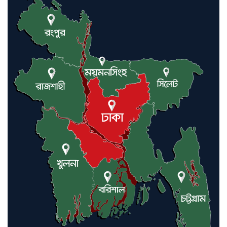
কমলগঞ্জে ডোবা থেকে অজ্ঞাত ব্যক্তির
গলিত মরদেহ উদ্ধার
লন্ডনে আদমপুর ইউনাইটেড কলেজ
বাস্তবায়ন নিয়ে আলোচনা সভা
আন্তর্জাতিক মানবাধিকার সম্মেলনে
বিশেষ সম্মাননা পেলেন ফারুক খাঁন,
শ্রীমঙ্গলে সংবর্ধনা