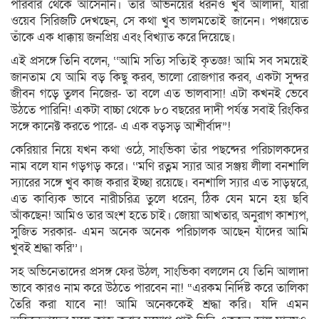
পরিবার থেকে আসেননি। তাঁর অভিনয়ের ধরনও খুব আলাদা, যাঁরা
ওয়েব সিরিজটি দেখছেন, সে কথা খুব ভালমতোই জানেন। পঞ্চায়েত
তাঁকে এক ধাক্কায় জনপ্রিয় এবং বিখ্যাত করে দিয়েছে।
এই প্রসঙ্গে তিনি বলেন, ‘‘আমি সত্যি সত্যিই কৃতজ্ঞ! আমি সব সময়েই
জানতাম যে আমি বড় কিছু করব, ভালো রোজগার করব, একটা সুন্দর
জীবন গড়ে তুলব নিজের- তা বলে এত ভালবাসা! এটা কখনই ভেবে
উঠতে পারিনি! একটা বাচ্চা থেকে ৮০ বছরের দাদী পর্যন্ত সবাই রিংকির
সঙ্গে কানেক্ট করতে পারে- এ এক বড়সড় আশীর্বাদ”!
কেরিয়ার নিয়ে যখন কথা ওঠে, সাংভিকা তাঁর পছন্দের পরিচালকদের
নাম বলে যান গড়গড় করে। ‘‘মণি রত্নম স্যার আর সঞ্জয় লীলা বনশালি
স্যারের সঙ্গে খুব কাজ করার ইচ্ছা রয়েছে। বনশালি স্যার এত সাড়ম্বরে,
এত কাব্যিক ভাবে নারীচরিত্র তুলে ধরেন, ঠিক যেন মনে হয় ছবি
আঁকছেন! আমিও তার অংশ হতে চাই। জোয়া আখতার, অনুরাগ কাশ্যপ,
সুজিত সরকার- এমন অনেক অনেক পরিচালক আছেন যাঁদের আমি
খুবই শ্রদ্ধা করি’’।
সহ অভিনেতাদের প্রসঙ্গ ফের উঠল, সাংভিকা বললেন যে তিনি আলাদা
ভাবে কারও নাম করে উঠতে পারবেন না! “এরকম নির্দিষ্ট করে তালিকা
তৈরি করা যাবে না! আমি অনেককেই শ্রদ্ধা করি। যদি এমন