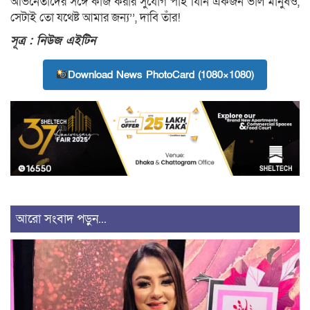
অভিনেতাদের সঙ্গে কাজ করার সুযোগ পাই যিনি একজন ভাল মানুষও,
সেটাই তো যথেষ্ট আমার জন্য’’, দাবি তাঁর!
সূত্র : নিউজ এইটিন
Download News PhotoCard (1080×1080)
আরো সংবাদ পড়ুন...