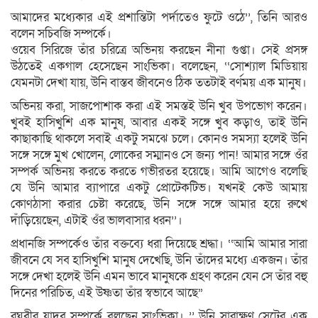
আমাদের মধ্যেকার এই প্রশান্তিটা পর্দাতেও ফুটে ওঠে’’, তিনি আরও
বলেন সচিবজি সম্পর্কে।
ওয়েব সিরিজে তাঁর চরিত্রে অভিনয় করছেন নীনা গুপ্তা। সেই প্রসঙ্গ
উঠতেই একগাল হেসেছেন সাংভিকা। বলেছেন, ‘‘সোশ্যাল মিডিয়ায়
যেমনটা দেখা যায়, উনি বাস্তব জীবনেও ঠিক ততটাই বর্ণময় এক মানুষ।
অভিনয় করা, সাজপোশাক করা এই সমস্তই উনি খুব উপভোগ করেন।
খুবই হাসিখুশি এক মানুষ, আবার একই সঙ্গে খুব কড়াও, তাই উনি
কাছাকাছি থাকলে সবাই একটু সমঝে চলে। কোনও সমস্যা হলেই উনি
সঙ্গে সঙ্গে মুখ খোলেন, লোকের সম্মানও সে জন্য পান! আমার সঙ্গে ওঁর
সম্পর্ক অভিনয় করতে করতে গভীরতর হয়েছে। আমি আগেও বলেছি
যে উনি আমার ব্যাপারে একটু প্রোটেকটিভ। যখনই কেউ আমায়
কোণঠাসা করার চেষ্টা করেছে, উনি সঙ্গে সঙ্গে আমার হয়ে রুখে
দাঁড়িয়েছেন, এটাই ওঁর ভালবাসার ধরন’’।
প্রধানজি সম্পর্কেও তাঁর বক্তব্যে ধরা দিয়েছে শ্রদ্ধা। ‘‘আমি আমার সারা
জীবনে যে সব হাসিখুশি মানুষ দেখেছি, উনি তাঁদের মধ্যে একজন। তাঁর
সঙ্গে দেখা হলেই উনি এমন ভাবে মানুষকে গ্রহণ করেন যেন সে তাঁর বহু
দিনের পরিচিত, এই উষ্ণতা তাঁর স্বভাবে আছে”
রঘুবীর যাদব সম্পর্কে বলছেন সাংভিকা। ’’ উনি সারাক্ষণ সেটের এক