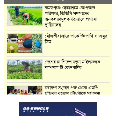
কমলগঞ্জে স্বেচ্ছাশ্রমে ঝোপঝাড়
পরিষ্কার, ভিডিপি সদস্যদের
জনকল্যাণমূলক উদ্যোগে প্রশংসা
স্থানীয়দের
মৌলভীবাজারে পার্কে উটপাখি ও এমুর
ডিম
দেশের চা শিল্পে নতুন মাইলফলক
ন্যাশনাল টি কোম্পানির
নবারুণ সংঘের পক্ষ থেকে এমপি
মুজিবুর রহমান চৌধুরীকে সম্মাননা
স্মারক প্রদান
মার্শাল আর্ট ক্লাব কাপে ‘জুসা মার্শাল