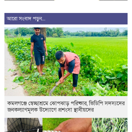
আরো সংবাদ পড়ুন...
কমলগঞ্জে স্বেচ্ছাশ্রমে ঝোপঝাড় পরিষ্কার, ভিডিপি সদস্যদের
জনকল্যাণমূলক উদ্যোগে প্রশংসা স্থানীয়দের