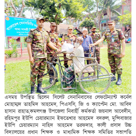
এসময় উপস্থিত ছিলেন সিলেট সেনানিবাসের লেফটেন্যান্ট কর্নেল
মোহাম্মদ তাহমিদ আহমেদ, পিএসসি, জি ও ক্যাপ্টেন মো. আবিদ
হাসান রাহাত,কমলগঞ্জ উপজেলা নিবার্হী কর্মকর্তা জয়নাল আবেদীন,
রহিমপুর ইউপি চেয়ারম্যান ইফতেখার আহমেদ বদরুল, মুন্সিবাজার
ইউপি চেয়ারম্যান নাহিদ আহমেদ তরফদার, কালী প্রসাদ উচ্চ
বিদ্যালয়ের প্রধান শিক্ষক ও মাধ্যমিক শিক্ষক সমিতির সভাপতি