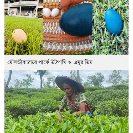
মৌলভীবাজারে পার্কে উটপাখি ও এমুর ডিম