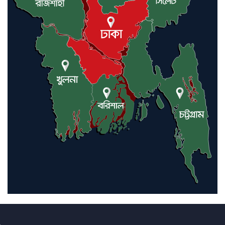
আন্তর্জাতিক মানবাধিকার সম্মেলনে
বিশেষ সম্মাননা পেলেন ফারুক খাঁন,
শ্রীমঙ্গলে সংবর্ধনা