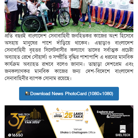
প্রতি বছরই বাংলাদেশ সেনাবাহিনী জনহিতকর কাজের অংশ হিসেবে
অসহায় মানুষের পাশে দাঁড়িয়ে থাকেন। এছাড়াও বাংলাদেশ
সেনাবাহিনী বৃহত্তর সিলেটবাসীর কল্যাণে তাদের সর্বাত্মক প্রচেষ্টা
অব্যাহত রেখে সৌহার্দ্য ও সম্প্রীতি বৃদ্ধির পাশাপাশি এ ধরনের মানবিক
কার্যক্রম অব্যাহত রাখবে বলেও জানান। তাছাড়া দেশপ্রেম এবং
জনকল্যাণকর মানবিক কাজের জন্য দেশ-বিদেশে বাংলাদেশ
সেনাবাহিনীর ব্যাপক সোনাম রয়েছে।
Download News PhotoCard (1080×1080)