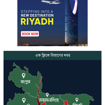
আর্ট’ এর সাফল্য, শ্রীমঙ্গলের আয়াত ও
আইরাহ ঝুলিতে ৪ পদক
লাউয়াছড়া জাতীয় উদ্যানের সিএমসি
হিসাবরক্ষক আবজালুল হকের
মৃত্যুতে,এলাকায় শোকের ছায়া
ভোলাগঞ্জ স্থলবন্দরে এলসি আটকে
হয়রানির অভিযোগ, বিএনপির সাবেক
সভাপতির
এক ক্লিকে বিভাগের খবর
কমলগঞ্জে ডোবা থেকে অজ্ঞাত ব্যক্তির
গলিত মরদেহ উদ্ধার
লন্ডনে আদমপুর ইউনাইটেড কলেজ
বাস্তবায়ন নিয়ে আলোচনা সভা