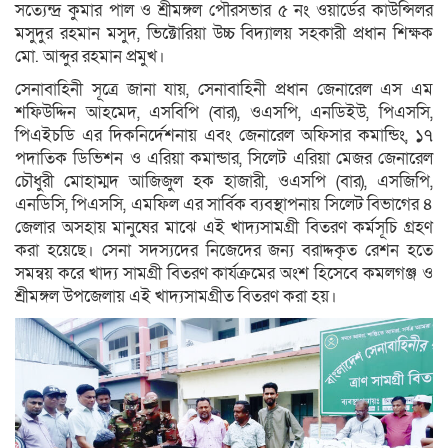
সত্যেন্দ্র কুমার পাল ও শ্রীমঙ্গল পৌরসভার ৫ নং ওয়ার্ডের কাউন্সিলর
মসুদুর রহমান মসুদ, ভিক্টোরিয়া উচ্চ বিদ্যালয় সহকারী প্রধান শিক্ষক
মো. আব্দুর রহমান প্রমুখ।
সেনাবাহিনী সূত্রে জানা যায়, সেনাবাহিনী প্রধান জেনারেল এস এম
শফিউদ্দিন আহমেদ, এসবিপি (বার), ওএসপি, এনডিইউ, পিএসসি,
পিএইচডি এর দিকনির্দেশনায় এবং জেনারেল অফিসার কমান্ডিং, ১৭
পদাতিক ডিভিশন ও এরিয়া কমান্ডার, সিলেট এরিয়া মেজর জেনারেল
চৌধুরী মোহাম্মদ আজিজুল হক হাজারী, ওএসপি (বার), এসজিপি,
এনডিসি, পিএসসি, এমফিল এর সার্বিক ব্যবস্থাপনায় সিলেট বিভাগের ৪
জেলার অসহায় মানুষের মাঝে এই খাদ্যসামগ্রী বিতরণ কর্মসূচি গ্রহণ
করা হয়েছে। সেনা সদস্যদের নিজেদের জন্য বরাদ্দকৃত রেশন হতে
সমন্বয় করে খাদ্য সামগ্রী বিতরণ কার্যক্রমের অংশ হিসেবে কমলগঞ্জ ও
শ্রীমঙ্গল উপজেলায় এই খাদ্যসামগ্রীত বিতরণ করা হয়।