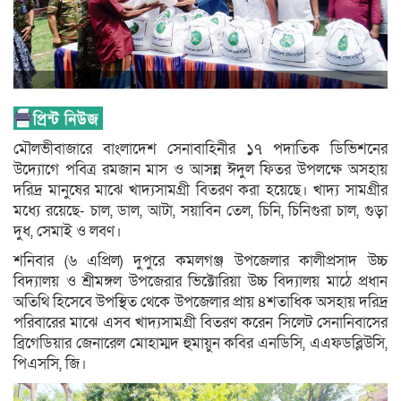
মৌলভীবাজারে বাংলাদেশ সেনাবাহিনীর ১৭ পদাতিক ডিভিশনের
উদ্যোগে পবিত্র রমজান মাস ও আসন্ন ঈদুল ফিতর উপলক্ষে অসহায়
দরিদ্র মানুষের মাঝে খাদ্যসামগ্রী বিতরণ করা হয়েছে। খাদ্য সামগ্রীর
মধ্যে রয়েছে- চাল, ডাল, আটা, সয়াবিন তেল, চিনি, চিনিগুরা চাল, গুড়া
দুধ, সেমাই ও লবণ।
শনিবার (৬ এপ্রিল) দুপুরে কমলগঞ্জ উপজেলার কালীপ্রসাদ উচ্চ
বিদ্যালয় ও শ্রীমঙ্গল উপজেরার ভিক্টোরিয়া উচ্চ বিদ্যালয় মাঠে প্রধান
অতিথি হিসেবে উপস্থিত থেকে উপজেলার প্রায় ৪শতাধিক অসহায় দরিদ্র
পরিবারের মাঝে এসব খাদ্যসামগ্রী বিতরণ করেন সিলেট সেনানিবাসের
ব্রিগেডিয়ার জেনারেল মোহাম্মদ হুমায়ুন কবির এনডিসি, এএফডব্লিউসি,
পিএসসি, জি।