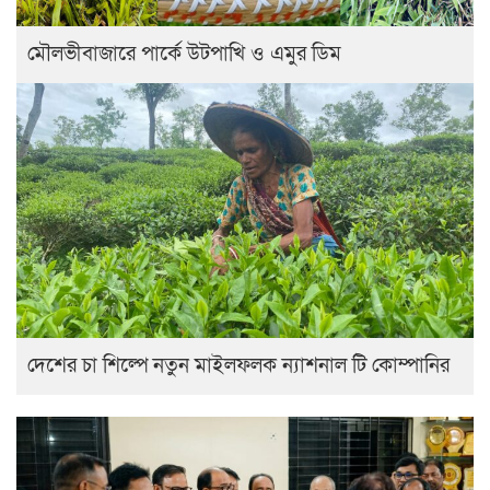
মৌলভীবাজারে পার্কে উটপাখি ও এমুর ডিম
দেশের চা শিল্পে নতুন মাইলফলক ন্যাশনাল টি কোম্পানির