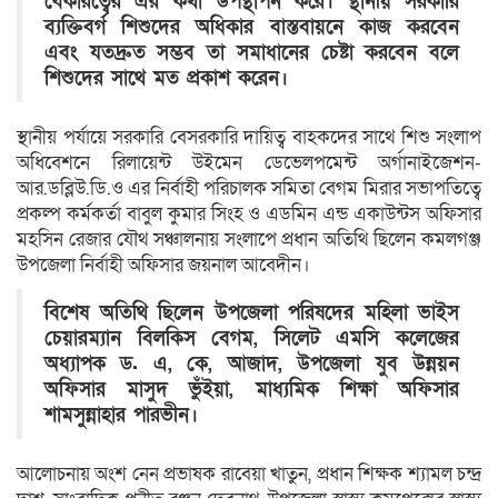
বেকারত্বের এর কথা উপস্থাপন করে। স্থানীয় সরকারি
ব্যক্তিবর্গ শিশুদের অধিকার বাস্তবায়নে কাজ করবেন
এবং যতদ্রুত সম্ভব তা সমাধানের চেষ্টা করবেন বলে
শিশুদের সাথে মত প্রকাশ করেন।
স্থানীয় পর্যায়ে সরকারি বেসরকারি দায়িত্ব বাহকদের সাথে শিশু সংলাপ
অধিবেশনে রিলায়েন্ট উইমেন ডেভেলপমেন্ট অর্গানাইজেশন-
আর.ডব্লিউ.ডি.ও এর নির্বাহী পরিচালক সমিতা বেগম মিরার সভাপতিত্বে
প্রকল্প কর্মকর্তা বাবুল কুমার সিংহ ও এডমিন এন্ড একাউন্টস অফিসার
মহসিন রেজার যৌথ সঞ্চালনায় সংলাপে প্রধান অতিথি ছিলেন কমলগঞ্জ
উপজেলা নির্বাহী অফিসার জয়নাল আবেদীন।
বিশেষ অতিথি ছিলেন উপজেলা পরিষদের মহিলা ভাইস
চেয়ারম্যান বিলকিস বেগম, সিলেট এমসি কলেজের
অধ্যাপক ড. এ, কে, আজাদ, উপজেলা যুব উন্নয়ন
অফিসার মাসুদ ভুঁইয়া, মাধ্যমিক শিক্ষা অফিসার
শামসুন্নাহার পারভীন।
আলোচনায় অংশ নেন প্রভাষক রাবেয়া খাতুন, প্রধান শিক্ষক শ্যামল চন্দ্র