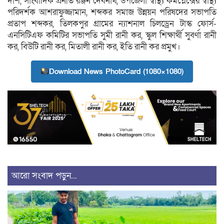
দাশ, সাংবাদিক প্রনীত রঞ্জন দেবনাথ, উপজেলা স্বাস্থ্য কমপ্লেক্সের স্বাস্থ্য
পরিদর্শক আশরাফুজ্জামান, শব্দকর সমাজ উন্নয়ন পরিষদের সভাপতি
প্রতাপ শব্দকর, তিলকপুর গ্রামের ন্যাশনাল চিলড্রেন টাস্ক ফোর্স-
এনসিটিএফ কমিটির সভাপতি সুমী রানী কর, স্কুল শিক্ষার্থী সুবর্ণা রানী
কর, বিউটি রানী কর, মিতালী রানী কর, ইতি রানী কর প্রমুখ।
Download News PhotoCard (1080×1080)
আরো সংবাদ পড়ুন...