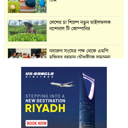
ডিম
দেশের চা শিল্পে নতুন মাইলফলক
ন্যাশনাল টি কোম্পানির
নবারুণ সংঘের পক্ষ থেকে এমপি
মুজিবুর রহমান চৌধুরীকে সম্মাননা
স্মারক প্রদান
মার্শাল আর্ট ক্লাব কাপে ‘জুসা মার্শাল
আর্ট’ এর সাফল্য, শ্রীমঙ্গলের আয়াত ও
আইরাহ ঝুলিতে ৪ পদক
লাউয়াছড়া জাতীয় উদ্যানের সিএমসি
হিসাবরক্ষক আবজালুল হকের
মৃত্যুতে,এলাকায় শোকের ছায়া