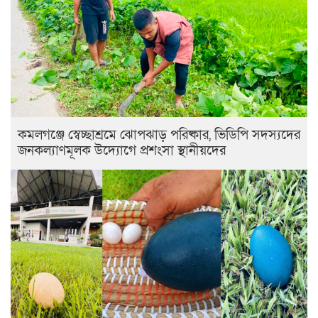
কমলগঞ্জে স্বেচ্ছাশ্রমে ঝোপঝাড় পরিষ্কার, ভিডিপি সদস্যদের
জনকল্যাণমূলক উদ্যোগে প্রশংসা স্থানীয়দের