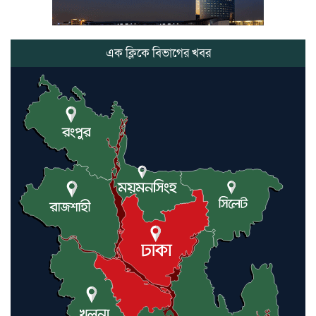
ভোলাগঞ্জ স্থলবন্দরে এলসি আটকে
হয়রানির অভিযোগ, বিএনপির সাবেক
সভাপতির
এক ক্লিকে বিভাগের খবর
কমলগঞ্জে ডোবা থেকে অজ্ঞাত ব্যক্তির
গলিত মরদেহ উদ্ধার
লন্ডনে আদমপুর ইউনাইটেড কলেজ
বাস্তবায়ন নিয়ে আলোচনা সভা
আন্তর্জাতিক মানবাধিকার সম্মেলনে
বিশেষ সম্মাননা পেলেন ফারুক খাঁন,
শ্রীমঙ্গলে সংবর্ধনা