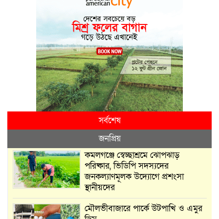
সর্বশেষ
জনপ্রিয়
কমলগঞ্জে স্বেচ্ছাশ্রমে ঝোপঝাড়
পরিষ্কার, ভিডিপি সদস্যদের
জনকল্যাণমূলক উদ্যোগে প্রশংসা
স্থানীয়দের
মৌলভীবাজারে পার্কে উটপাখি ও এমুর