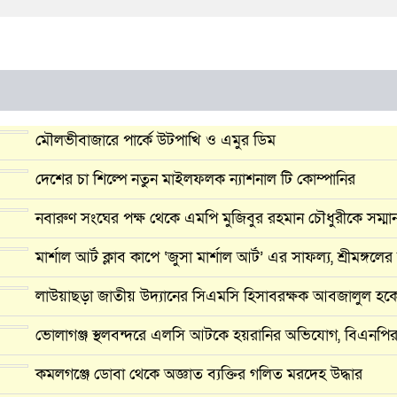
মৌলভীবাজারে পার্কে উটপাখি ও এমুর ডিম
দেশের চা শিল্পে নতুন মাইলফলক ন্যাশনাল টি কোম্পানির
নবারুণ সংঘের পক্ষ থেকে এমপি মুজিবুর রহমান চৌধুরীকে সম্মানন
মার্শাল আর্ট ক্লাব কাপে ‘জুসা মার্শাল আর্ট’ এর সাফল্য, শ্রী
লাউয়াছড়া জাতীয় উদ্যানের সিএমসি হিসাবরক্ষক আবজালুল হকে
ভোলাগঞ্জ স্থলবন্দরে এলসি আটকে হয়রানির অভিযোগ, বিএনপি
কমলগঞ্জে ডোবা থেকে অজ্ঞাত ব্যক্তির গলিত মরদেহ উদ্ধার