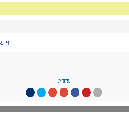
ত ৭
শেয়ার..