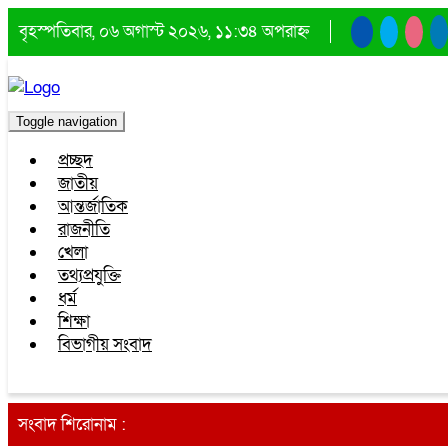
বৃহস্পতিবার, ০৬ অগাস্ট ২০২৬, ১১:৩৪ অপরাহ্ন
Toggle navigation
প্রচ্ছদ
জাতীয়
আন্তর্জাতিক
রাজনীতি
খেলা
তথ্যপ্রযুক্তি
ধর্ম
শিক্ষা
বিভাগীয় সংবাদ
সংবাদ শিরোনাম :