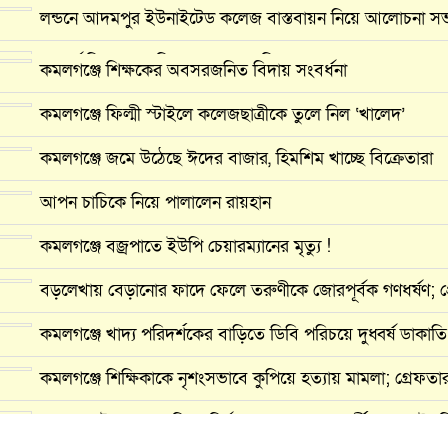
লন্ডনে আদমপুর ইউনাইটেড কলেজ বাস্তবায়ন নিয়ে আলোচনা স
আন্তর্জাতিক মানবাধিকার সম্মেলনে বিশেষ সম্মাননা পেলেন ফারুক খা
কমলগঞ্জে শিক্ষকের অবসরজনিত বিদায় সংবর্ধনা
কমলগঞ্জে নববিবাহিত স্ত্রীকে তুলে নেওয়ার অভিযোগ, থানায় ম
কমলগঞ্জে ফিল্মী স্টাইলে কলেজছাত্রীকে তুলে নিল ‘খালেদ’
কমলগঞ্জে জমে উঠেছে ঈদের বাজার, হিমশিম খাচ্ছে বিক্রেতারা
আপন চাচিকে নিয়ে পালালেন রায়হান
কমলগঞ্জে বজ্রপাতে ইউপি চেয়ারম্যানের মৃত্যু !
বড়লেখায় বেড়ানোর ফাদে ফেলে তরুণীকে জোরপূর্বক গণধর্ষণ; 
কমলগঞ্জে খাদ্য পরিদর্শকের বাড়িতে ডিবি পরিচয়ে দুধ্বর্ষ ডাকাতি
কমলগঞ্জে শিক্ষিকাকে নৃশংসভাবে কুপিয়ে হত্যায় মামলা; গ্রেফতা
কমলগঞ্জ উপজেলা পরিষদ নির্বাচনে চেয়ারম্যান প্রার্থী হচ্ছেন ‘