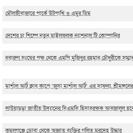
মৌলভীবাজারে পার্কে উটপাখি ও এমুর ডিম
দেশের চা শিল্পে নতুন মাইলফলক ন্যাশনাল টি কোম্পানির
নবারুণ সংঘের পক্ষ থেকে এমপি মুজিবুর রহমান চৌধুরীকে সম্মানন
মার্শাল আর্ট ক্লাব কাপে ‘জুসা মার্শাল আর্ট’ এর সাফল্য, শ্রী
লাউয়াছড়া জাতীয় উদ্যানের সিএমসি হিসাবরক্ষক আবজালুল হক
কমলগঞ্জে ডোবা থেকে অজ্ঞাত ব্যক্তির গলিত মরদেহ উদ্ধার