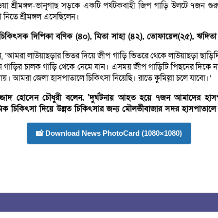
ওয়া শ্রীমঙ্গল-ভানুগাছ সড়কে একটি পর্যটকবাহী জিপ গাড়ি উলটে ৭জন
শ নিতে শ্রীমঙ্গল এসেছিলেন।
, চিকিৎসক দিপিকা বণিক (৪০), মিতা সাহা (৪২), তোফায়েল(২৫), ঋদিতা 
ন, ‌‘আমরা লাউয়াছড়ার ভিতর দিয়ে জীপ গাড়ি ভিতরে থেকে লাউয়াছড়া ছাড়িদ
ো না, তখন গাড়ির চালক গাড়ি থেকে নেমে যান। এসময় জীপ গাড়িটি পিছনের দ
ঠায়। আমরা জেলা হাসপাতালে চিকিৎসা নিয়েছি। রাতে কুমিল্লা চলে যাবো।’
 ডা সাজ্জাদ হোসেন চৌধুরী বলেন, ‘দুর্ঘটনায় আহত হয়ে ৭জন আমাদের হা
 চিকিৎসা দিয়ে উন্নত চিকিৎসার জন্য মৌলভীবাজার সদর হাসপাতালে 
📸 Download News PhotoCard (1080×1080)