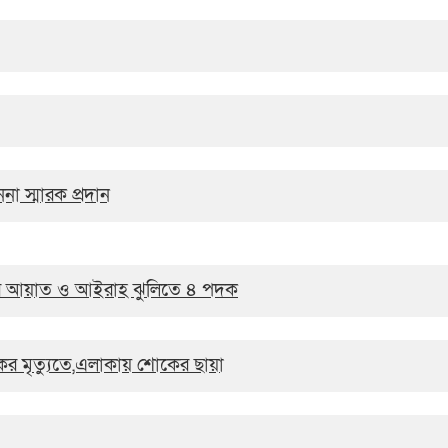
া স্মারক প্রদান
মঙ্গলের আয়াত ও আইরাহ ঝুলিতে ৪ পদক
ের মৃত্যুতে,এলাকায় শোকের ছায়া