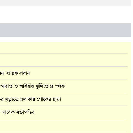
া স্মারক প্রদান
মঙ্গলের আয়াত ও আইরাহ ঝুলিতে ৪ পদক
র মৃত্যুতে,এলাকায় শোকের ছায়া
র সাবেক সভাপতির