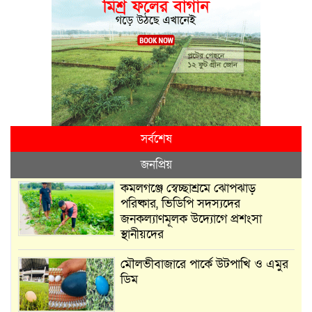
সর্বশেষ
জনপ্রিয়
কমলগঞ্জে স্বেচ্ছাশ্রমে ঝোপঝাড়
পরিষ্কার, ভিডিপি সদস্যদের
জনকল্যাণমূলক উদ্যোগে প্রশংসা
স্থানীয়দের
মৌলভীবাজারে পার্কে উটপাখি ও এমুর
ডিম