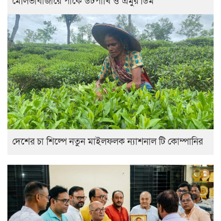
মৌলভীবাজারে পার্কে উটপাখি ও এমুর ডিম
দেশের চা শিল্পে নতুন মাইলফলক ন্যাশনাল টি কোম্পানির