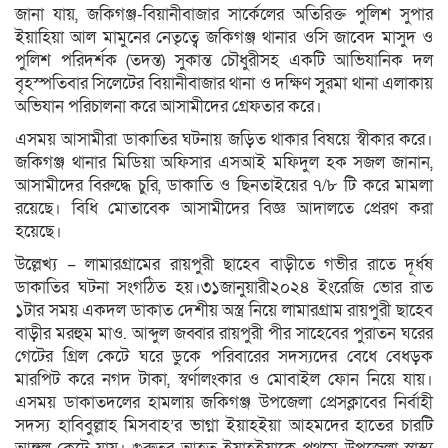
জানা যায়, জকিগঞ্জ-বিয়ানীবাজার সার্কেলের অতিরিক্ত পুলিশ সুপার
ইয়াহিয়া আল মামুনের নেতৃত্বে জকিগঞ্জ থানার ওসি জাবেদ মাসুদ ও
পুলিশ পরিদর্শক (তদন্ত) সুকান্ত চৌধুরীসহ একটি আভিযানিক দল
বৃহস্পতিবার সিলেটের বিয়ানীবাজার থানা ও দক্ষিণ সুরমা থানা এলাকায়
অভিযান পরিচালনা করে আসামীদের গ্রেফতার করে।
এসময় আসামীরা ডাকাতির ঘটনায় জড়িত থাকার বিষয়ে স্বীকার করে।
জকিগঞ্জ থানার মিডিয়া অফিসার এসআই মফিদুল হক সজল জানান,
আসামীদের বিরুদ্ধে চুরি, ডাকাতি ও ছিনতাইয়ের ৭/৮ টি করে মামলা
রয়েছে। বিধি মোতাবেক আসামীদের বিজ্ঞ আদালতে প্রেরণ করা
হয়েছে।
উল্লেখ্য – লামারগ্রামের রায়পুরী ছাহেব বাড়ীতে গভীর রাতে দূর্ধষ
ডাকাতির ঘটনা সংগঠিত হয়।৩১জানুয়ারী২০২৪ ইংরেজি ভোর রাত
১টার সময় একদল ডাকাত দেশীয় অস্ত্র নিয়ে লামারগ্রাম রায়পুরী ছাহেব
বাড়ীর মরহুম মাও. আব্দুল জব্বার রায়পুরী পীর সাহেবের পুরাতন ঘরের
গেটের গ্রিল কেটে ঘরে ডুকে পরিবারের সদস্যদের বেধে বেধড়ক
মারপিট করে নগদ টাকা, স্বর্ণালংকার ও মোবাইল ফোন নিয়ে যায়।
এসময় ডাকাতদলের হামলায় জকিগঞ্জ উপজেলা প্রেসক্লাবের নির্বাহী
সদস্য হাবিবুল্লাহ মিসবাহ’র ভাগ্না ইয়াহইয়া আহমদের হাতের চারটি