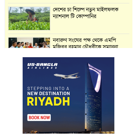
দেশের চা শিল্পে নতুন মাইলফলক
ন্যাশনাল টি কোম্পানির
নবারুণ সংঘের পক্ষ থেকে এমপি
মুজিবুর রহমান চৌধুরীকে সম্মাননা
স্মারক প্রদান
মার্শাল আর্ট ক্লাব কাপে ‘জুসা মার্শাল
আর্ট’ এর সাফল্য, শ্রীমঙ্গলের আয়াত ও
আইরাহ ঝুলিতে ৪ পদক
লাউয়াছড়া জাতীয় উদ্যানের সিএমসি
হিসাবরক্ষক আবজালুল হকের
মৃত্যুতে,এলাকায় শোকের ছায়া
ভোলাগঞ্জ স্থলবন্দরে এলসি আটকে