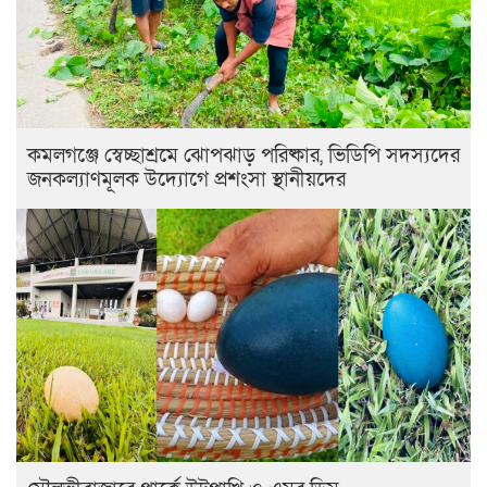
কমলগঞ্জে স্বেচ্ছাশ্রমে ঝোপঝাড় পরিষ্কার, ভিডিপি সদস্যদের
জনকল্যাণমূলক উদ্যোগে প্রশংসা স্থানীয়দের