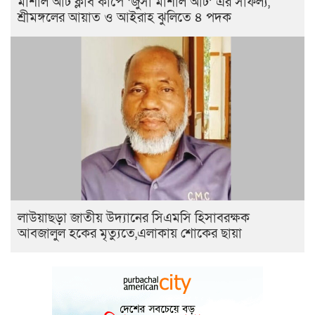
মার্শাল আর্ট ক্লাব কাপে ‘জুসা মার্শাল আর্ট’ এর সাফল্য,
শ্রীমঙ্গলের আয়াত ও আইরাহ ঝুলিতে ৪ পদক
লাউয়াছড়া জাতীয় উদ্যানের সিএমসি হিসাবরক্ষক
আবজালুল হকের মৃত্যুতে,এলাকায় শোকের ছায়া