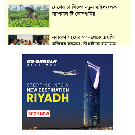
দেশের চা শিল্পে নতুন মাইলফলক
ন্যাশনাল টি কোম্পানির
নবারুণ সংঘের পক্ষ থেকে এমপি
মুজিবুর রহমান চৌধুরীকে সম্মাননা
স্মারক প্রদান
মার্শাল আর্ট ক্লাব কাপে ‘জুসা মার্শাল
আর্ট’ এর সাফল্য, শ্রীমঙ্গলের আয়াত ও
আইরাহ ঝুলিতে ৪ পদক
লাউয়াছড়া জাতীয় উদ্যানের সিএমসি
হিসাবরক্ষক আবজালুল হকের
মৃত্যুতে,এলাকায় শোকের ছায়া
ভোলাগঞ্জ স্থলবন্দরে এলসি আটকে
হয়রানির অভিযোগ, বিএনপির সাবেক