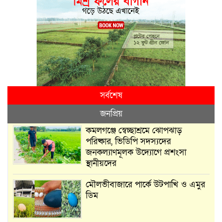
সর্বশেষ
জনপ্রিয়
কমলগঞ্জে স্বেচ্ছাশ্রমে ঝোপঝাড়
পরিষ্কার, ভিডিপি সদস্যদের
জনকল্যাণমূলক উদ্যোগে প্রশংসা
স্থানীয়দের
মৌলভীবাজারে পার্কে উটপাখি ও এমুর
ডিম