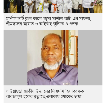
মার্শাল আর্ট ক্লাব কাপে ‘জুসা মার্শাল আর্ট’ এর সাফল্য,
শ্রীমঙ্গলের আয়াত ও আইরাহ ঝুলিতে ৪ পদক
লাউয়াছড়া জাতীয় উদ্যানের সিএমসি হিসাবরক্ষক
আবজালুল হকের মৃত্যুতে,এলাকায় শোকের ছায়া