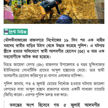
মৌলভীবাজারের রাজনগরে নিখোঁজের ১৯ দিন পর এক নারীর
মরদেহ স্বামীর বাড়ির উঠান থেকে উদ্ধার করেছে পুলিশ। এ ঘটনায়
স্ত্রীকে হত্যার অভিযোগে স্বামী আলমগীর হোসেন (৩৫) ও তার এক
সহযোগীকে আটক করা হয়েছে।
নিহত জায়েদা বেগম (৩৮) রাজনগর উপজেলার ৩ নম্বর মুন্সিবাজার
ইউনিয়নের সোনাটিকি গ্রামের আব্দুল হান্নানের মেয়ে। তার স্বামী
আলমগীর হোসেন করিমপুর চা-বাগান এলাকার বাসিন্দা।
পুলিশ জানায়, গত ৩ জুলাই মেয়ের নিখোঁজ হওয়ার ঘটনায় জায়েদা
বেগমের বাবা আব্দুল হান্নান রাজনগর থানায় একটি সাধারণ ডায়েরি
(জিডি) করেন। এরপর পুলিশ তদন্ত শুরু করে।
তদন্তের অংশ হিসেবে গত ৫ জুলাই আলমগীর