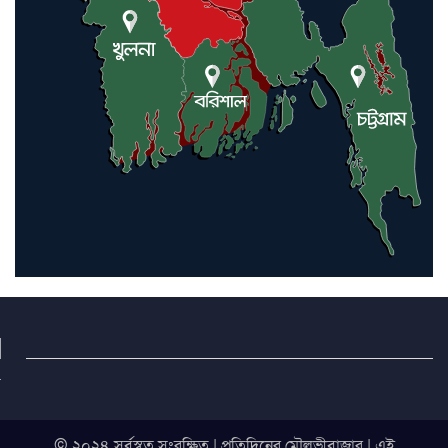
© ২০২৪ সর্বস্বত্ব সংরক্ষিত | প্রতিদিনের মৌলভীবাজার | এই