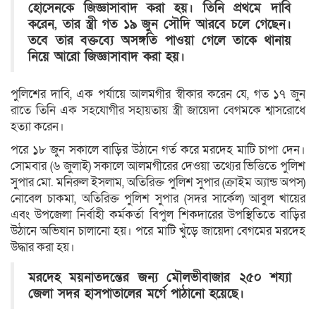
হোসেনকে জিজ্ঞাসাবাদ করা হয়। তিনি প্রথমে দাবি
করেন, তার স্ত্রী গত ১৯ জুন সৌদি আরবে চলে গেছেন।
তবে তার বক্তব্যে অসঙ্গতি পাওয়া গেলে তাকে থানায়
নিয়ে আরো জিজ্ঞাসাবাদ করা হয়।
পুলিশের দাবি, এক পর্যায়ে আলমগীর স্বীকার করেন যে, গত ১৭ জুন
রাতে তিনি এক সহযোগীর সহায়তায় স্ত্রী জায়েদা বেগমকে শ্বাসরোধে
হত্যা করেন।
পরে ১৮ জুন সকালে বাড়ির উঠানে গর্ত করে মরদেহ মাটি চাপা দেন।
সোমবার (৬ জুলাই) সকালে আলমগীরের দেওয়া তথ্যের ভিত্তিতে পুলিশ
সুপার মো. মনিরুল ইসলাম, অতিরিক্ত পুলিশ সুপার (ক্রাইম অ্যান্ড অপস)
নোবেল চাকমা, অতিরিক্ত পুলিশ সুপার (সদর সার্কেল) আবুল খায়ের
এবং উপজেলা নির্বাহী কর্মকর্তা বিপুল শিকদারের উপস্থিতিতে বাড়ির
উঠানে অভিযান চালানো হয়। পরে মাটি খুঁড়ে জায়েদা বেগমের মরদেহ
উদ্ধার করা হয়।
মরদেহ ময়নাতদন্তের জন্য মৌলভীবাজার ২৫০ শয্যা
জেলা সদর হাসপাতালের মর্গে পাঠানো হয়েছে।