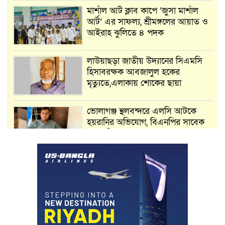
মার্শাল আর্ট ক্লাব কাপে ‘জুসা মার্শাল
আর্ট’ এর সাফল্য, শ্রীমঙ্গলের আয়াত ও
আইরাহ ঝুলিতে ৪ পদক
লাউয়াছড়া জাতীয় উদ্যানের সিএমসি
হিসাবরক্ষক আবজালুল হকের
মৃত্যুতে,এলাকায় শোকের ছায়া
ভোলাগঞ্জ স্থলবন্দরে এলসি আটকে
হয়রানির অভিযোগ, বিএনপির সাবেক
সভাপতির
কমলগঞ্জে ডোবা থেকে অজ্ঞাত ব্যক্তির
গলিত মরদেহ উদ্ধার
লন্ডনে আদমপুর ইউনাইটেড কলেজ
বাস্তবায়ন নিয়ে আলোচনা সভা