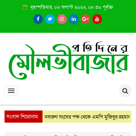
বৃহস্পতিবার, ০৬ অগাস্ট ২০২৬, ০৮:৩০ পূর্বাহ্ন
Toggle
navigation
সংবাদ শিরোনাম
নবারুণ সংঘের পক্ষ থেকে এমপি মুজিবুর রহমান চৌধুরীকে স
: