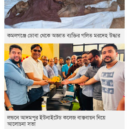
কমলগঞ্জে ডোবা থেকে অজ্ঞাত ব্যক্তির গলিত মরদেহ উদ্ধার
লন্ডনে আদমপুর ইউনাইটেড কলেজ বাস্তবায়ন নিয়ে
আলোচনা সভা