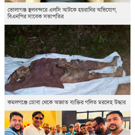
ভোলাগঞ্জ স্থলবন্দরে এলসি আটকে হয়রানির অভিযোগ,
বিএনপির সাবেক সভাপতির
কমলগঞ্জে ডোবা থেকে অজ্ঞাত ব্যক্তির গলিত মরদেহ উদ্ধার