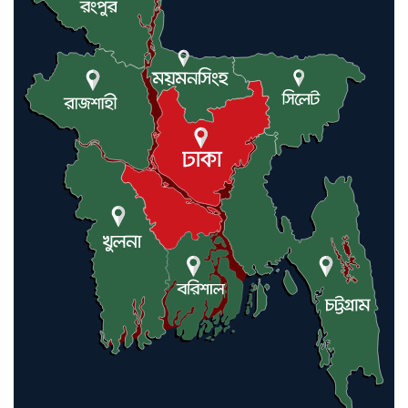
বন্যাকবলিত কমলগঞ্জে রুহি
ফাউন্ডেশনের ত্রাণ বিতরণ, ১০৫
পরিবারের পাশে লন্ডনপ্রবাসী ড. হাজ্বী
শাহ্ আলম
মৌলভীবাজারে যুক্তরাজ্য প্রবাসী
কাইয়ুম মিয়াকে ধরতে পুলিশের
অভিযান