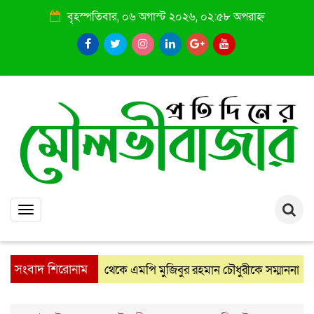
বৃহস্পতিবার, ০৬ অগাস্ট ২০২৬, ০২:৫৮ অপরাহ্ন
Toggle
navigation
সংবাদ শিরোনাম
বারুণ সংঘের পক্ষ থেকে এমপি মুজিবুর রহমান চৌধুরীকে সম্মাননা স্মারক প্র
: