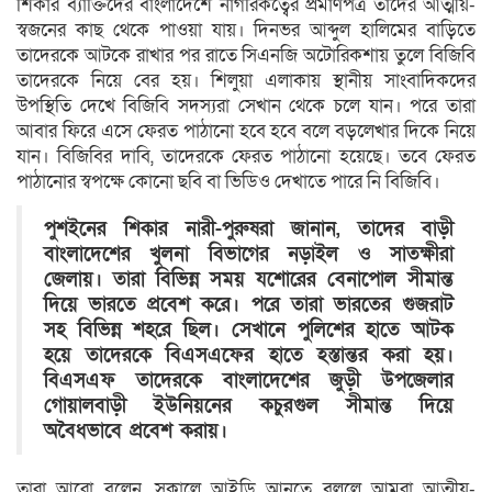
শিকার ব্যাক্তিদের বাংলাদেশে নাগরিকত্বের প্রমাণপত্র তাদের আত্মীয়-
স্বজনের কাছ থেকে পাওয়া যায়। দিনভর আব্দুল হালিমের বাড়িতে
তাদেরকে আটকে রাখার পর রাতে সিএনজি অটোরিকশায় তুলে বিজিবি
তাদেরকে নিয়ে বের হয়। শিলুয়া এলাকায় স্থানীয় সাংবাদিকদের
উপস্থিতি দেখে বিজিবি সদস্যরা সেখান থেকে চলে যান। পরে তারা
আবার ফিরে এসে ফেরত পাঠানো হবে হবে বলে বড়লেখার দিকে নিয়ে
যান। বিজিবির দাবি, তাদেরকে ফেরত পাঠানো হয়েছে। তবে ফেরত
পাঠানোর স্বপক্ষে কোনো ছবি বা ভিডিও দেখাতে পারে নি বিজিবি।
পুশইনের শিকার নারী-পুরুষরা জানান, তাদের বাড়ী
বাংলাদেশের খুলনা বিভাগের নড়াইল ও সাতক্ষীরা
জেলায়। তারা বিভিন্ন সময় যশোরের বেনাপোল সীমান্ত
দিয়ে ভারতে প্রবেশ করে। পরে তারা ভারতের গুজরাট
সহ বিভিন্ন শহরে ছিল। সেখানে পুলিশের হাতে আটক
হয়ে তাদেরকে বিএসএফের হাতে হস্তান্তর করা হয়।
বিএসএফ তাদেরকে বাংলাদেশের জুড়ী উপজেলার
গোয়ালবাড়ী ইউনিয়নের কচুরগুল সীমান্ত দিয়ে
অবৈধভাবে প্রবেশ করায়।
তারা আরো বলেন, সকালে আইডি আনতে বললে আমরা আত্মীয়-