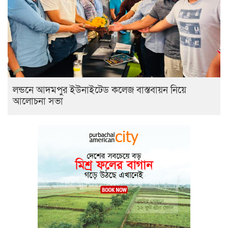
লন্ডনে আদমপুর ইউনাইটেড কলেজ বাস্তবায়ন নিয়ে
আলোচনা সভা