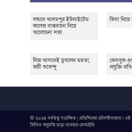
লন্ডনে আদমপুর ইউনাইটেড
ভিসা নিয়ে স
কলেজ বাস্তবায়ন নিয়ে
আলোচনা সভা
নিজ আসনেই ডুবলেন মমতা,
ফেসবুক-গু
জয়ী শুভেন্দু
প্রযুক্তি প্
© ২০২৪ সর্বস্বত্ব সংরক্ষিত | প্রতিদিনের মৌলভীবাজার | এ
ভিডিও অনুমতি ছাড়া ব্যবহার বেআইনি