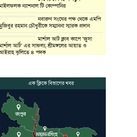
মাইলফলক ন্যাশনাল টি কোম্পানির
নবারুণ সংঘের পক্ষ থেকে এমপি
মুজিবুর রহমান চৌধুরীকে সম্মাননা স্মারক প্রদান
মার্শাল আর্ট ক্লাব কাপে ‘জুসা
মার্শাল আর্ট’ এর সাফল্য, শ্রীমঙ্গলের আয়াত ও
আইরাহ ঝুলিতে ৪ পদক
লাউয়াছড়া জাতীয় উদ্যানের
সিএমসি হিসাবরক্ষক আবজালুল
হকের মৃত্যুতে,এলাকায় শোকের
এক ক্লিকে বিভাগের খবর
ছায়া
ভোলাগঞ্জ স্থলবন্দরে এলসি
আটকে হয়রানির অভিযোগ,
বিএনপির সাবেক সভাপতির
কমলগঞ্জে ডোবা থেকে অজ্ঞাত
ব্যক্তির গলিত মরদেহ উদ্ধার