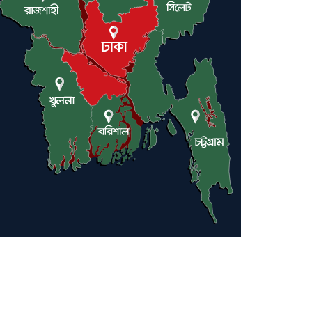
লন্ডনে আদমপুর ইউনাইটেড
কলেজ বাস্তবায়ন নিয়ে আলোচনা সভা
আন্তর্জাতিক মানবাধিকার
সম্মেলনে বিশেষ সম্মাননা পেলেন
ফারুক খাঁন, শ্রীমঙ্গলে সংবর্ধনা