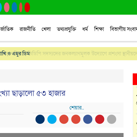
র্জাতিক
রাজনীতি
খেলা
তথ্যপ্রযুক্তি
ধর্ম
শিক্ষা
বিভাগীয় সংব
োপঝাড় পরিষ্কার, ভিডিপি সদস্যদের জনকল্যাণমূলক উদ্যোগে প্রশংসা স্থানীয়দ
াখি ও এমুর ডিম
ংখ্যা ছাড়ালো ৫৩ হাজার
শেয়ার..