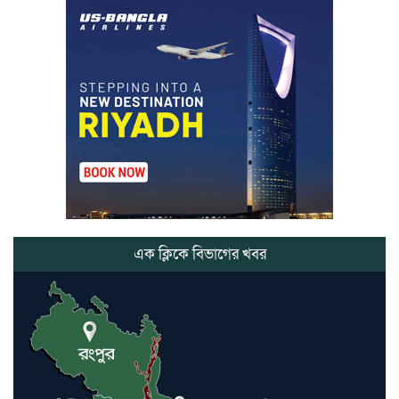
মার্শাল আর্ট ক্লাব কাপে ‘জুসা মার্শাল
আর্ট’ এর সাফল্য, শ্রীমঙ্গলের আয়াত ও
আইরাহ ঝুলিতে ৪ পদক
লাউয়াছড়া জাতীয় উদ্যানের সিএমসি
হিসাবরক্ষক আবজালুল হকের
মৃত্যুতে,এলাকায় শোকের ছায়া
ভোলাগঞ্জ স্থলবন্দরে এলসি আটকে
হয়রানির অভিযোগ, বিএনপির সাবেক
সভাপতির
এক ক্লিকে বিভাগের খবর
কমলগঞ্জে ডোবা থেকে অজ্ঞাত ব্যক্তির
গলিত মরদেহ উদ্ধার
লন্ডনে আদমপুর ইউনাইটেড কলেজ