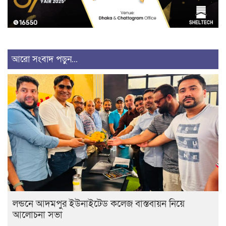
আরো সংবাদ পড়ুন...
লন্ডনে আদমপুর ইউনাইটেড কলেজ বাস্তবায়ন নিয়ে
আলোচনা সভা