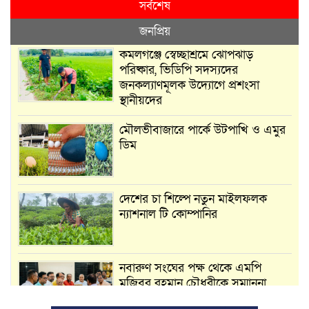
সর্বশেষ
জনপ্রিয়
কমলগঞ্জে স্বেচ্ছাশ্রমে ঝোপঝাড়
পরিষ্কার, ভিডিপি সদস্যদের
জনকল্যাণমূলক উদ্যোগে প্রশংসা
স্থানীয়দের
মৌলভীবাজারে পার্কে উটপাখি ও এমুর
ডিম
দেশের চা শিল্পে নতুন মাইলফলক
ন্যাশনাল টি কোম্পানির
নবারুণ সংঘের পক্ষ থেকে এমপি
মুজিবুর রহমান চৌধুরীকে সম্মাননা
স্মারক প্রদান