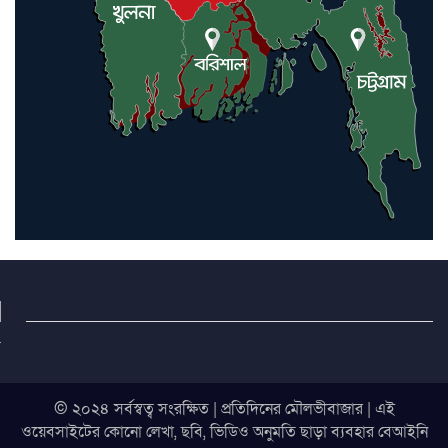
© ২০২৪ সর্বস্বত্ব সংরক্ষিত | প্রতিদিনের মৌলভীবাজার | এই
ওয়েবসাইটের কোনো লেখা, ছবি, ভিডিও অনুমতি ছাড়া ব্যবহার বেআইনি