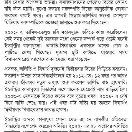
ছবি দেখার অপেক্ষায় ভক্তরা। সমাজমাধ্যমের পেজেও বিয়ের কোনও
ছবি ফাঁস হয়নি। বুধের সন্ধ্যায় নবদম্পতি বিয়ের আনুষ্ঠানিক ঘোষণা
করবেন বলেই খবর। এর মাঝেই সিদ্ধার্থ-অদিতির ভক্তরা সোশ্যাল
মিডিয়ায় নবদম্পতিকে শুভেচ্ছা জানাতে শুরু করে দিয়েছেন।
২০২১- এ তামিল-তেলুগু ছবি মহাসমুদ্রম ছবিতে কাজ করেছিলেন।
সেই সময় থেকেই দুই তারকার মধ্যে প্রেমের সম্পর্ক গড়ে ওঠেই বলেই
ইন্ডাস্ট্রির কানাঘুষো। অদিতি-সিদ্ধার্থকে একসঙ্গে অনেক পেজ ৩
পার্টিতে দেখা গিয়েছে। দুজনে ছুটি কাটাতে যাওয়ার সময়
বিমানবন্দরেও প্যাপেদের ক্যামেরায় ধরা পড়েছেন।
প্রসঙ্গত, অদিতি ও সিদ্ধার্থ দুজনেই দ্বিতীয়বার বিয়ের পিঁড়িতে বসলেন।
সত্যদীপ মিশ্রার সঙ্গে বিবাহবিচ্ছেদ হয় ২০১২-তে। ১২ বছর পর আরও
একবার জীবনের নতুন অধ্যায় শুরু করলেন অদিতি রাও হায়দারি।
ইন্ডাস্ট্রির কানাঘুষো সিদ্ধার্থের সঙ্গে অনেক মেয়েরই নাম জড়িয়েছিল।
২০০৩-এ মেঘনাকে বিয়েও করেন বলে সূত্রের খবর। ২০০৯- এ সেই
বিয়ে নাকি ভেঙে যায়। এই খবর যদি সত্যি হয় তাহলে সিদ্ধার্থও
দ্বিতীয়বার বিবাহবন্ধনে আবদ্ধ হলেন।
ইন্ডাস্ট্রির অন্দরে কানাঘুষা শোনা যেত রং দে বাসন্তীর অভিনেতা
সিদ্ধার্থের সঙ্গে প্রেম করছেন অদিতি। ২০২২- এর ২৮ অক্টোবর অদিতির