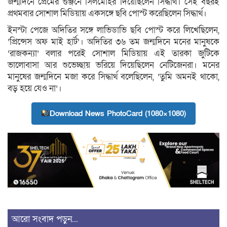
জন্মদিনে প্রেমের গুঞ্জনে সিলমোহর দিয়েছিলেন সিদ্ধার্থ। সেই বছরই
প্রথমবার সোশাল মিডিয়ায় একসঙ্গে ছবি পোস্ট করেছিলেন সিদ্ধার্থ।
ইনস্টা পেজে অদিতির সঙ্গে লাভিডাভি ছবি পোস্ট করে লিখেছিলেন,
‘প্রিন্সেস অফ মাই হার্ট’। অদিতির ৩৬ তম জন্মদিনে মনের মানুষকে
‘রাজকন্যা’ বলার পরেই সোশাল মিডিয়ায় এই তারকা জুটিকে
ভালোবাসা আর শুভেচ্ছায় ভরিয়ে দিয়েছিলেন নেটিজেনরা। মনের
মানুষের জন্মদিনে মজা করে সিদ্ধার্থ বলেছিলেন, ‘তুমি অমনই থাকো,
বড় হয়ে যেও না’।
Download News PhotoCard (1080×1080)
আরো সংবাদ পড়ুন...