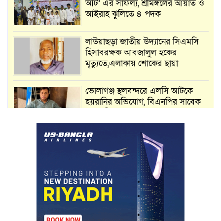
আর্ট’ এর সাফল্য, শ্রীমঙ্গলের আয়াত ও
আইরাহ ঝুলিতে ৪ পদক
লাউয়াছড়া জাতীয় উদ্যানের সিএমসি
হিসাবরক্ষক আবজালুল হকের
মৃত্যুতে,এলাকায় শোকের ছায়া
ভোলাগঞ্জ স্থলবন্দরে এলসি আটকে
হয়রানির অভিযোগ, বিএনপির সাবেক
সভাপতির
কমলগঞ্জে ডোবা থেকে অজ্ঞাত ব্যক্তির
গলিত মরদেহ উদ্ধার
লন্ডনে আদমপুর ইউনাইটেড কলেজ
বাস্তবায়ন নিয়ে আলোচনা সভা