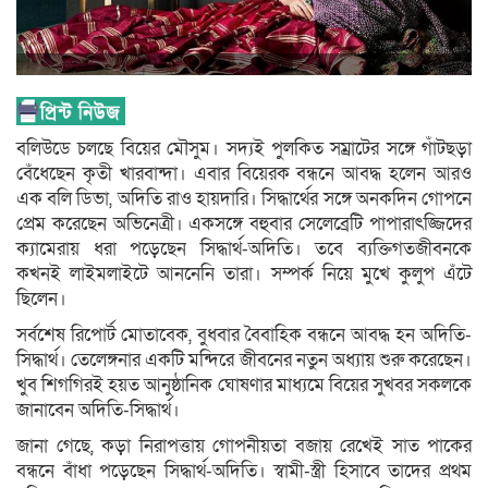
বলিউডে চলছে বিয়ের মৌসুম। সদ্যই পুলকিত সম্রাটের সঙ্গে গাঁটছড়া
বেঁধেছেন কৃতী খারবান্দা। এবার বিয়েরক বন্ধনে আবদ্ধ হলেন আরও
এক বলি ডিভা, অদিতি রাও হায়দারি। সিদ্ধার্থের সঙ্গে অনকদিন গোপনে
প্রেম করেছেন অভিনেত্রী। একসঙ্গে বহুবার সেলেব্রেটি পাপারাৎজ্জিদের
ক্যামেরায় ধরা পড়েছেন সিদ্ধার্থ-অদিতি। তবে ব্যক্তিগতজীবনকে
কখনই লাইমলাইটে আননেনি তারা। সম্পর্ক নিয়ে মুখে কুলুপ এঁটে
ছিলেন।
সর্বশেষ রিপোর্ট মোতাবেক, বুধবার বৈবাহিক বন্ধনে আবদ্ধ হন অদিতি-
সিদ্ধার্থ। তেলেঙ্গনার একটি মন্দিরে জীবনের নতুন অধ্যায় শুরু করেছেন।
খুব শিগগিরই হয়ত আনুষ্ঠানিক ঘোষণার মাধ্যমে বিয়ের সুখবর সকলকে
জানাবেন অদিতি-সিদ্ধার্থ।
জানা গেছে, কড়া নিরাপত্তায় গোপনীয়তা বজায় রেখেই সাত পাকের
বন্ধনে বাঁধা পড়েছেন সিদ্ধার্থ-অদিতি। স্বামী-স্ত্রী হিসাবে তাদের প্রথম