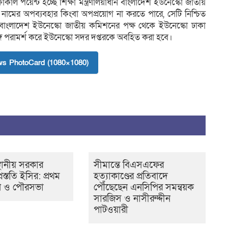
কাল পয়েন্ট হচ্ছে শিক্ষা মন্ত্রণালয়াধীন বাংলাদেশ ইউনেস্কো জাতীয়
 নামের অপব্যবহার কিংবা অপপ্রয়োগ না করতে পারে, সেটি নিশ্চিত
ে বাংলাদেশ ইউনেস্কো জাতীয় কমিশনের পক্ষ থেকে ইউনেস্কো ঢাকা
্গে পরামর্শ করে ইউনেস্কো সদর দপ্তরকে অবহিত করা হবে।
s PhotoCard (1080×1080)
্থানীয় সরকার
সীমান্তে বিএসএফের
্রস্ততি ইসির: প্রথম
হত্যাকাণ্ডের প্রতিবাদে
ি ও পৌরসভা
পৌঁছেছেন এনসিপির সমন্বয়ক
সারজিস ও নাসীরুদ্দীন
পাটওয়ারী