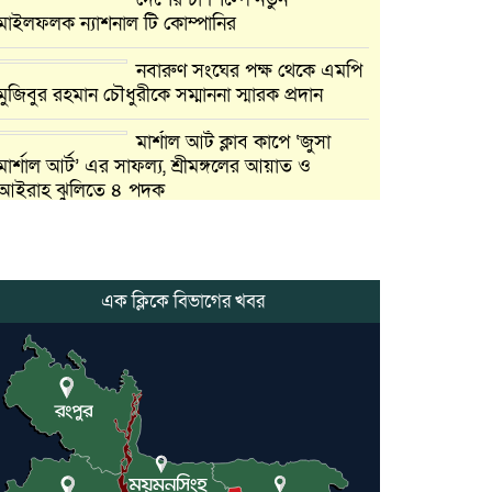
মাইলফলক ন্যাশনাল টি কোম্পানির
নবারুণ সংঘের পক্ষ থেকে এমপি
মুজিবুর রহমান চৌধুরীকে সম্মাননা স্মারক প্রদান
মার্শাল আর্ট ক্লাব কাপে ‘জুসা
মার্শাল আর্ট’ এর সাফল্য, শ্রীমঙ্গলের আয়াত ও
আইরাহ ঝুলিতে ৪ পদক
লাউয়াছড়া জাতীয় উদ্যানের
সিএমসি হিসাবরক্ষক আবজালুল
হকের মৃত্যুতে,এলাকায় শোকের
এক ক্লিকে বিভাগের খবর
ছায়া
ভোলাগঞ্জ স্থলবন্দরে এলসি
আটকে হয়রানির অভিযোগ,
বিএনপির সাবেক সভাপতির
কমলগঞ্জে ডোবা থেকে অজ্ঞাত
ব্যক্তির গলিত মরদেহ উদ্ধার