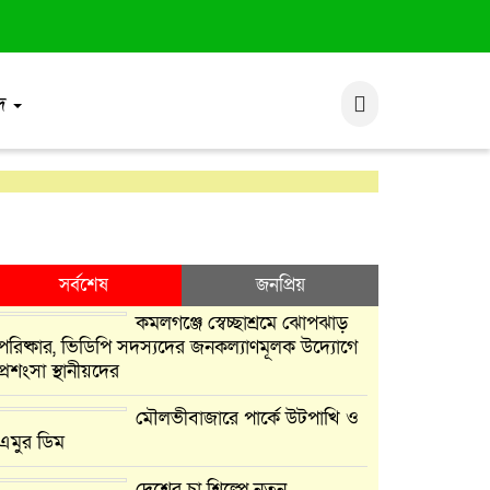
াদ
সর্বশেষ
জনপ্রিয়
কমলগঞ্জে স্বেচ্ছাশ্রমে ঝোপঝাড়
পরিষ্কার, ভিডিপি সদস্যদের জনকল্যাণমূলক উদ্যোগে
প্রশংসা স্থানীয়দের
মৌলভীবাজারে পার্কে উটপাখি ও
এমুর ডিম
দেশের চা শিল্পে নতুন