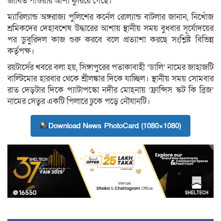
জীবিত পাওয়ার আশা ফুরিয়ে গেছে।
ম্যারিল্যান্ড অঙ্গরাজ্য পুলিশের কর্নেল রোল্যান্ড বাটলার জানান, নিখোঁজ
শ্রমিকদের দেহাবশেষ উদ্ধারের আশায় স্থানীয় সময় বুধবার সূর্যোদয়ের
পর ডুবুরিদল কাজ শুরু করবে বলে প্রত্যাশা করছে সংশ্লিষ্ট বিভিন্ন
কর্তৃপক্ষ।
রয়টার্সের খবরে বলা হয়, সিঙ্গাপুরের পতাকাবাহী ‘ডালি’ নামের জাহাজটি
বাল্টিমোর হারবার থেকে শ্রীলঙ্কার দিকে যাচ্ছিল। স্থানীয় সময় সোমবার
রাত দেড়টার দিকে প্যাটাপস্কো নদীর মোহনায় ‘ফ্রান্সিস স্কট কি ব্রিজ’
নামের সেতুর একটি পিলারে ঢুকে পড়ে নৌযানটি।
Download News PhotoCard (1080×1080)