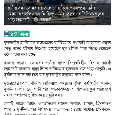
স্থানীয় সময় সোমবার রাত দেড়টার দিকে প্যাটাপস্কো নদীর
মোহনায় ‘ফ্রান্সিস স্কট কি ব্রিজ’ নামের সেতুর একটি পিলারে ঢুকে
পড়ে জাহাজটি। ছবি: রয়টার্স
যুক্তরাষ্ট্রের ম্যারিল্যান্ড অঙ্গরাজ্যের বাল্টিমোরে পণ্যবাহী জাহাজের ধাক্কায়
সেতু ধসের ঘটনায় নিখোঁজ হয়েছেন ছয় শ্রমিক, যারা নিহত হয়েছেন
বলে ধারণা করা হচ্ছে।
রয়টার্স জানায়, সোমবার গভীর রাতে বিদ্যুৎবিহীন বিশাল কার্গো
জাহাজটি সজোরে ধাক্কা দিলে বাল্টিমোর হারবারে ধসে পড়ে সেতুটি। এ
দুর্ঘটনার ফলে বন্ধ হয়ে যায় যুক্তরাষ্ট্রের অন্যতম ব্যস্ত বন্দর।
যুক্তরাষ্ট্রের কোস্ট গার্ড ও ম্যারিল্যান্ড অঙ্গরাজ্য পুলিশ কর্মকর্তারা জানান,
দুর্ঘটনার প্রায় ১৮ ঘণ্টা পর অন্ধকারাচ্ছন্ন ও শ্বাপদসংকুল পরিবেশে
উদ্ধার তৎপরতা স্থগিত করে ডুবুরি দল।
কোস্ট গার্ডের রিয়ার অ্যাডমিরাল শ্যানন গিলরিথ জানান, হিমশীতল
পানি ও দুর্ঘটনার পর দীর্ঘসময় অতিবাহিত হওয়ায় নিখোঁজ শ্রমিকদের