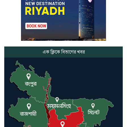
লাউয়াছড়া জাতীয় উদ্যানের সিএমসি
হিসাবরক্ষক আবজালুল হকের
মৃত্যুতে,এলাকায় শোকের ছায়া
ভোলাগঞ্জ স্থলবন্দরে এলসি আটকে
হয়রানির অভিযোগ, বিএনপির সাবেক
সভাপতির
এক ক্লিকে বিভাগের খবর
কমলগঞ্জে ডোবা থেকে অজ্ঞাত ব্যক্তির
গলিত মরদেহ উদ্ধার
লন্ডনে আদমপুর ইউনাইটেড কলেজ
বাস্তবায়ন নিয়ে আলোচনা সভা
আন্তর্জাতিক মানবাধিকার সম্মেলনে