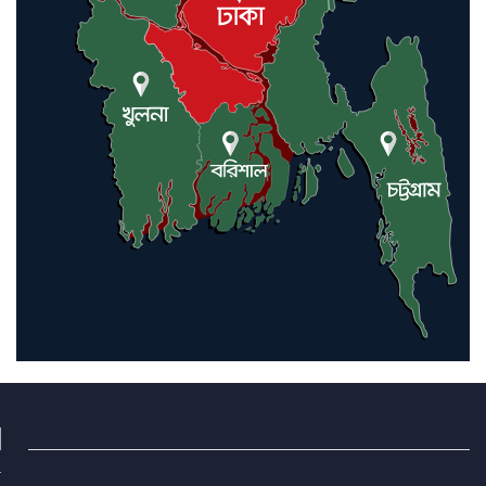
বিশেষ সম্মাননা পেলেন ফারুক খাঁন,
শ্রীমঙ্গলে সংবর্ধনা