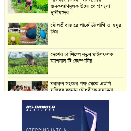
জনকল্যাণমূলক উদ্যোগে প্রশংসা
স্থানীয়দের
মৌলভীবাজারে পার্কে উটপাখি ও এমুর
ডিম
দেশের চা শিল্পে নতুন মাইলফলক
ন্যাশনাল টি কোম্পানির
নবারুণ সংঘের পক্ষ থেকে এমপি
মুজিবুর রহমান চৌধুরীকে সম্মাননা
স্মারক প্রদান
মার্শাল আর্ট ক্লাব কাপে ‘জুসা মার্শাল
আর্ট’ এর সাফল্য, শ্রীমঙ্গলের আয়াত ও
আইরাহ ঝুলিতে ৪ পদক