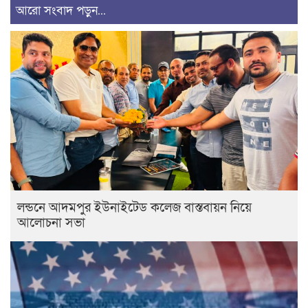
আরো সংবাদ পড়ুন...
লন্ডনে আদমপুর ইউনাইটেড কলেজ বাস্তবায়ন নিয়ে
আলোচনা সভা