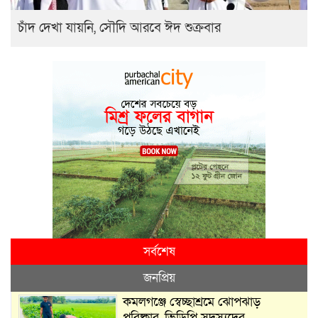
চাঁদ দেখা যায়নি, সৌদি আরবে ঈদ শুক্রবার
সর্বশেষ
জনপ্রিয়
কমলগঞ্জে স্বেচ্ছাশ্রমে ঝোপঝাড়
পরিষ্কার, ভিডিপি সদস্যদের