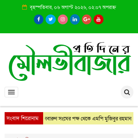
বৃহস্পতিবার, ০৬ অগাস্ট ২০২৬, ০২:০৭ অপরাহ্ন
Toggle
navigation
সংবাদ শিরোনাম
নবারুণ সংঘের পক্ষ থেকে এমপি মুজিবুর রহমান চৌধুরীকে সম
: