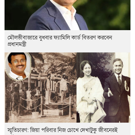
মৌলভীবাজারে বুধবার ফ্যামিলি কার্ড বিতরণ করবেন
প্রধানমন্ত্রী
স্মৃ‌তিচারণ: জিয়া প‌রিবার নিজ চোখে দেখাটুকু জীবনেরই