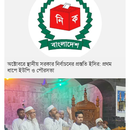
অক্টোবরে স্থানীয় সরকার নির্বাচনের প্রস্ততি ইসির: প্রথম
ধাপে ইউপি ও পৌরসভা