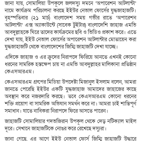
জানা যায়, সোমালিয়া উপকূলে জলদস্যু দমনে ‘অপারেশন আটলান্টা’
নামে কার্যক্রম পরিচালনা করছে ইইউর নেভাল ফোর্সের যুদ্ধজাহাজটি।
বৃহস্পতিবার (২১ মার্চ) বাংলাদেশ সময় গভীর রাতে ‘অপারেশন
আটলান্টা’ এক্স অ্যাকাউন্টে (সাবেক টুইটার) বাংলাদেশি জাহাজ এমভি
আবদুল্লাহকে ঘিরে তাদের কার্যক্রমের ছবি ও ভিডিও প্রকাশ করে। এতে
দেখা যায়, ইইউ নেভাল ফোর্সের অপারেশন আটলান্টার মোতায়েন করা
যুদ্ধজাহাজটি থেকে বাংলাদেশের জিম্মি জাহাজটি দেখা যাচ্ছে।
এদিকে জাহাজ ও এর ক্রুদের নিরাপদে ফিরিয়ে আনতে এখনই কোনো
ধরনের সামরিক হস্তক্ষেপ চায় না এমভি আবদুল্লাহর মালিকানা প্রতিষ্ঠান
কেএসআরএম।
কেএসআরএম গ্রুপের মিডিয়া উপদেষ্টা মিজানুল ইসলাম বলেন, আমরা
জানতে পেরেছি ইইউর একটি যুদ্ধজাহাজ আমাদের জাহাজের কাছে
অবস্থান করে নজরদারি করছে। তবে কেএসআরএম কোনো ধরনের
শক্তি প্রয়োগ বা সামরিক অভিযান সমর্থন করে না। আমরা চাই শান্তিপূর্ণ
সমাধান। যাতে নাবিকরা নিরাপদে ফিরে আসতে পারেন।
জাহাজটি সোমালিয়ার গদভজিরান উপকূল থেকে দেড় নটিক্যাল মাইল
দূরে। সেখানে জাহাজটিকে নোঙর করে রেখেছে দস্যুরা।
জানা গেছে, এর আগে ইইউ নেভাল ফোর্স জিম্মি জাহাজটি উদ্ধারে