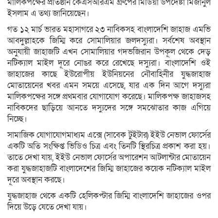
মালিকপক্ষের প্রতিষ্ঠান কেএসআরএম গ্রুপের মিডিয়া উপদেষ্টা মিজানুল
ইসলাম এ তথ্য জানিয়েছেন।
গত ১২ মার্চ ভারত মহাসাগরে ২৩ নাবিকসহ বাংলাদেশি জাহাজ এমভি
আবদুল্লাহকে জিম্মি করে সোমালিয়ার জলদস্যুরা। সর্বশেষ অবস্থান
অনুযায়ী জাহাজটি এখন সোমালিয়ার গদভজিরান উপকূল থেকে দেড়
নটিক্যাল মাইল দূরে নোঙর করে রেখেছে দস্যুরা। বাংলাদেশি ওই
জাহাজের কাছে ইউরোপীয় ইউনিয়নের নৌবাহিনীর যুদ্ধজাহাজ
মোতায়েনের খবর এমন সময়ে এসেছে, যার এক দিন আগে দস্যুরা
মালিকপক্ষের সঙ্গে প্রথমবার যোগাযোগ করেছে। মালিকপক্ষ জাহাজসহ
নাবিকদের ছাড়িয়ে আনতে দস্যুদের সঙ্গে সমঝোতার কাজ এগিয়ে
নিচ্ছে।
সামাজিক যোগাযোগমাধ্যম এক্সে (সাবেক টুইটার) ইইউ নেভাল ফোর্সের
একটি অতি সংক্ষিপ্ত ভিডিও চিত্র এবং তিনটি স্থিরচিত্র প্রকাশ করা হয়।
তাতে দেখা যায়, ইইউ নেভাল ফোর্সের অপারেশন আটলান্টার মোতায়েন
করা যুদ্ধজাহাজটি বাংলাদেশের জিম্মি জাহাজের কয়েক নটিক্যাল মাইল
দূরে অবস্থান করছে।
যুদ্ধজাহাজ থেকে একটি হেলিকপ্টার জিম্মি বাংলাদেশি জাহাজের ওপর
দিয়ে উড়ে যেতে দেখা যায়।