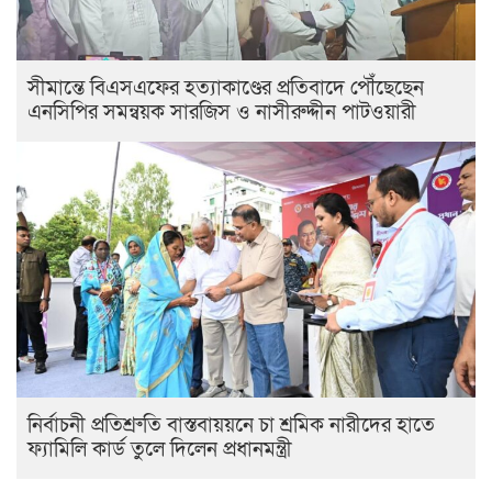
সীমান্তে বিএসএফের হত্যাকাণ্ডের প্রতিবাদে পৌঁছেছেন
এনসিপির সমন্বয়ক সারজিস ও নাসীরুদ্দীন পাটওয়ারী
নির্বাচনী প্রতিশ্রুতি বাস্তবায়য়নে চা শ্রমিক নারীদের হাতে
ফ্যামিলি কার্ড তুলে দিলেন প্রধানমন্ত্রী