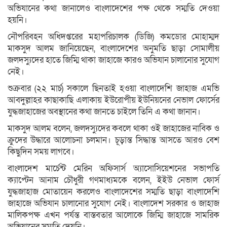
অভিযানের কথা জানালেও বাংলাদেশের পক্ষ থেকে সম্মতি দেওয়া
হয়নি।
নৌপরিবহন অধিদপ্তরের মহাপরিচালক (ডিজি) কমডোর মোহাম্মদ
মাকসুদ আলম জানিয়েছেন, বাংলাদেশের অনুমতি ছাড়া সোমালীয়
জলদস্যুদের হাতে জিম্মি থাকা জাহাজে কারও অভিযান চালানোর সুযোগ
নেই।
শুক্রবার (২২ মার্চ) সকালে ছিনতাই হওয়া বাংলাদেশি জাহাজ এমভি
আবদুল্লাহর কাছাকাছি এলাকায় ইউরোপীয় ইউনিয়নের নেভাল ফোর্সের
যুদ্ধজাহাজের অবস্থানের কথা জানতে চাইলে তিনি এ কথা জানান।
মাকসুদ আলম বলেন, জলদস্যুদের কবলে থাকা ওই জাহাজের নাবিক ও
ক্রুদের উদ্ধারে আলোচনা চলমান। চূড়ান্ত সিদ্ধান্ত আসতে আরও বেশ
কিছুদিন সময় লাগবে।
বাংলাদেশ মার্চেন্ট মেরিন অফিসার্স অ্যাসোসিয়েশনের সভাপতি
ক্যাপ্টেন আনাম চৌধুরী গণমাধ্যমকে বলেন, ইইউ নেভাল ফোর্স
যুদ্ধজাহাজ মোতায়েন করলেও বাংলাদেশের সম্মতি ছাড়া বাংলাদেশি
জাহাজে অভিযান চালানোর সুযোগ নেই। বাংলাদেশ সরকার ও জাহাজ
মালিকপক্ষ এখন পর্যন্ত বাস্তবতার আলোকে জিম্মি জাহাজে সামরিক
অভিযানের সম্মতি দেয়নি।