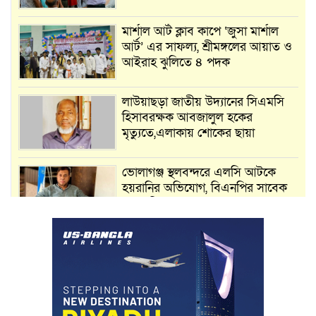
মার্শাল আর্ট ক্লাব কাপে ‘জুসা মার্শাল
আর্ট’ এর সাফল্য, শ্রীমঙ্গলের আয়াত ও
আইরাহ ঝুলিতে ৪ পদক
লাউয়াছড়া জাতীয় উদ্যানের সিএমসি
হিসাবরক্ষক আবজালুল হকের
মৃত্যুতে,এলাকায় শোকের ছায়া
ভোলাগঞ্জ স্থলবন্দরে এলসি আটকে
হয়রানির অভিযোগ, বিএনপির সাবেক
সভাপতির
কমলগঞ্জে ডোবা থেকে অজ্ঞাত ব্যক্তির
গলিত মরদেহ উদ্ধার
লন্ডনে আদমপুর ইউনাইটেড কলেজ