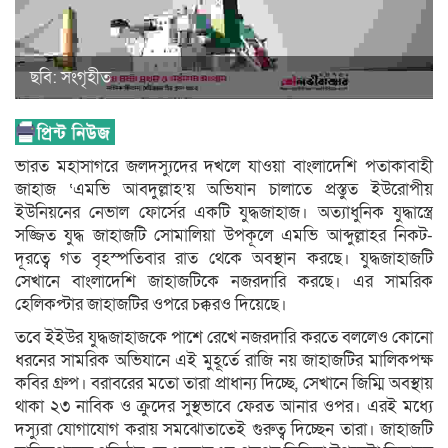
ছবি: সংগৃহীত
ভারত মহাসাগরে জলদস্যুদের দখলে যাওয়া বাংলাদেশি পতাকাবাহী
জাহাজ ‘এমভি আবদুল্লাহ’য় অভিযান চালাতে প্রস্তুত ইউরোপীয়
ইউনিয়নের নেভাল ফোর্সের একটি যুদ্ধজাহাজ। অত্যাধুনিক যুদ্ধাস্ত্রে
সজ্জিত যুদ্ধ জাহাজটি সোমালিয়া উপকূলে এমভি আব্দুল্লাহর নিকট-
দূরত্বে গত বৃহস্পতিবার রাত থেকে অবস্থান করছে। যুদ্ধজাহাজটি
সেখানে বাংলাদেশি জাহাজটিকে নজরদারি করছে। এর সামরিক
হেলিকপ্টার জাহাজটির ওপরে চক্করও দিয়েছে।
তবে ইইউর যুদ্ধজাহাজকে পাশে রেখে নজরদারি করতে বললেও কোনো
ধরনের সামরিক অভিযানে এই মুহূর্তে রাজি নয় জাহাজটির মালিকপক্ষ
কবির গ্রুপ। বরাবরের মতো তারা প্রাধান্য দিচ্ছে, সেখানে জিম্মি অবস্থায়
থাকা ২৩ নাবিক ও ক্রুদের সুস্থভাবে ফেরত আনার ওপর। এরই মধ্যে
দস্যুরা যোগাযোগ করায় সমঝোতাতেই গুরুত্ব দিচ্ছেন তারা। জাহাজটি