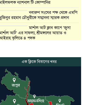
মাইলফলক ন্যাশনাল টি কোম্পানির
নবারুণ সংঘের পক্ষ থেকে এমপি
মুজিবুর রহমান চৌধুরীকে সম্মাননা স্মারক প্রদান
মার্শাল আর্ট ক্লাব কাপে ‘জুসা
মার্শাল আর্ট’ এর সাফল্য, শ্রীমঙ্গলের আয়াত ও
আইরাহ ঝুলিতে ৪ পদক
লাউয়াছড়া জাতীয় উদ্যানের
সিএমসি হিসাবরক্ষক আবজালুল
হকের মৃত্যুতে,এলাকায় শোকের
এক ক্লিকে বিভাগের খবর
ছায়া
ভোলাগঞ্জ স্থলবন্দরে এলসি
আটকে হয়রানির অভিযোগ,
বিএনপির সাবেক সভাপতির
কমলগঞ্জে ডোবা থেকে অজ্ঞাত
ব্যক্তির গলিত মরদেহ উদ্ধার