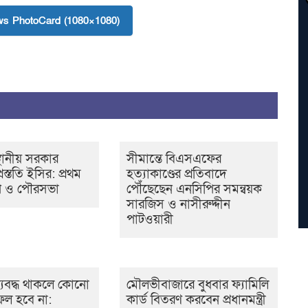
s PhotoCard (1080×1080)
্থানীয় সরকার
সীমান্তে বিএসএফের
্রস্ততি ইসির: প্রথম
হত্যাকাণ্ডের প্রতিবাদে
ি ও পৌরসভা
পৌঁছেছেন এনসিপির সমন্বয়ক
সারজিস ও নাসীরুদ্দীন
পাটওয়ারী
যবদ্ধ থাকলে কোনো
মৌলভীবাজারে বুধবার ফ্যামিলি
সফল হবে না:
কার্ড বিতরণ করবেন প্রধানমন্ত্রী