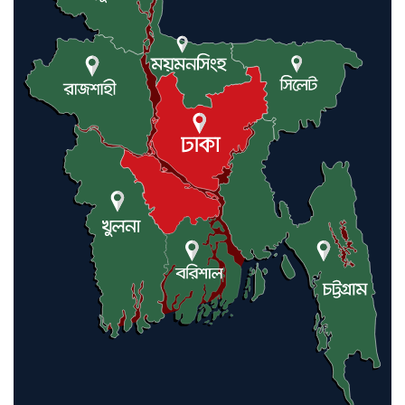
বন্যাকবলিত কমলগঞ্জে রুহি
ফাউন্ডেশনের ত্রাণ বিতরণ, ১০৫
পরিবারের পাশে লন্ডনপ্রবাসী ড. হাজ্বী
শাহ্ আলম
মৌলভীবাজারে যুক্তরাজ্য প্রবাসী
কাইয়ুম মিয়াকে ধরতে পুলিশের
অভিযান