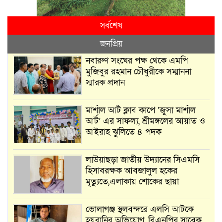
সর্বশেষ
জনপ্রিয়
নবারুণ সংঘের পক্ষ থেকে এমপি
মুজিবুর রহমান চৌধুরীকে সম্মাননা
স্মারক প্রদান
মার্শাল আর্ট ক্লাব কাপে ‘জুসা মার্শাল
আর্ট’ এর সাফল্য, শ্রীমঙ্গলের আয়াত ও
আইরাহ ঝুলিতে ৪ পদক
লাউয়াছড়া জাতীয় উদ্যানের সিএমসি
হিসাবরক্ষক আবজালুল হকের
মৃত্যুতে,এলাকায় শোকের ছায়া
ভোলাগঞ্জ স্থলবন্দরে এলসি আটকে
হয়রানির অভিযোগ, বিএনপির সাবেক