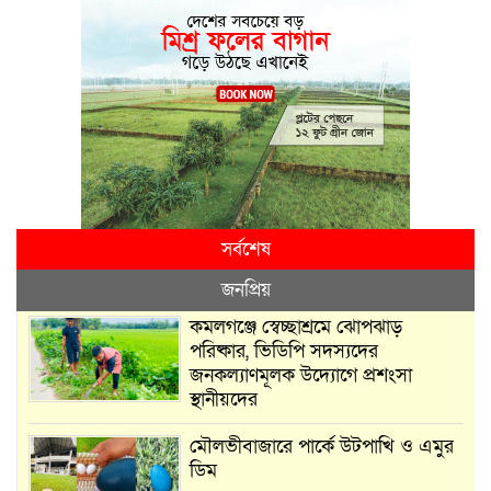
সর্বশেষ
জনপ্রিয়
কমলগঞ্জে স্বেচ্ছাশ্রমে ঝোপঝাড়
পরিষ্কার, ভিডিপি সদস্যদের
জনকল্যাণমূলক উদ্যোগে প্রশংসা
স্থানীয়দের
মৌলভীবাজারে পার্কে উটপাখি ও এমুর
ডিম