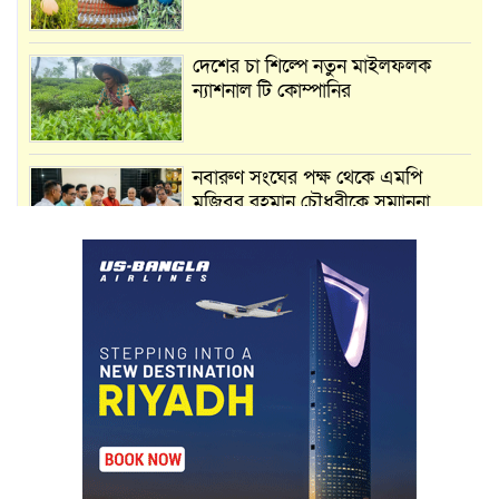
দেশের চা শিল্পে নতুন মাইলফলক
ন্যাশনাল টি কোম্পানির
নবারুণ সংঘের পক্ষ থেকে এমপি
মুজিবুর রহমান চৌধুরীকে সম্মাননা
স্মারক প্রদান
মার্শাল আর্ট ক্লাব কাপে ‘জুসা মার্শাল
আর্ট’ এর সাফল্য, শ্রীমঙ্গলের আয়াত ও
আইরাহ ঝুলিতে ৪ পদক
লাউয়াছড়া জাতীয় উদ্যানের সিএমসি
হিসাবরক্ষক আবজালুল হকের
মৃত্যুতে,এলাকায় শোকের ছায়া