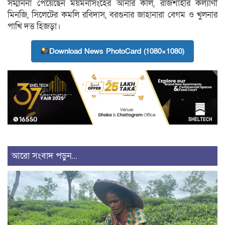
সম্মাননা পেয়েছেন ময়মনসিংহের আনার কলি, রাজশাহীর কল্যাণী
মিনজি, সিলেটের কমলি রবিদাস, বরগুনার জাহানারা বেগম ও খুলনার
পাখি দত্ত হিজড়া।
Download News PhotoCard (1080×1080)
আরো সংবাদ পড়ুন...