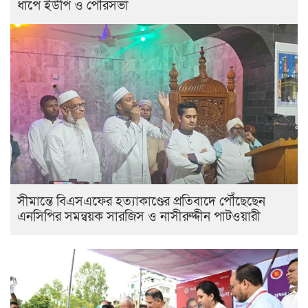
ধাপে ইউপি ও পৌরসভা
সীমান্তে বিএসএফের হত্যাকাণ্ডের প্রতিবাদে পৌঁছেছেন
এনসিপির সমন্বয়ক সারজিস ও নাসীরুদ্দীন পাটওয়ারী