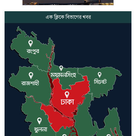
ভোলাগঞ্জ স্থলবন্দরে এলসি আটকে
হয়রানির অভিযোগ, বিএনপির সাবেক
সভাপতির
এক ক্লিকে বিভাগের খবর
কমলগঞ্জে ডোবা থেকে অজ্ঞাত ব্যক্তির
গলিত মরদেহ উদ্ধার
লন্ডনে আদমপুর ইউনাইটেড কলেজ
বাস্তবায়ন নিয়ে আলোচনা সভা
আন্তর্জাতিক মানবাধিকার সম্মেলনে
বিশেষ সম্মাননা পেলেন ফারুক খাঁন,
শ্রীমঙ্গলে সংবর্ধনা