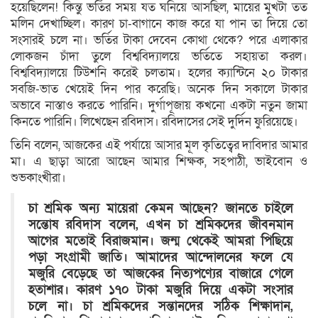
হয়েছিলেন! কিন্তু ভর্তির সময় যত ঘনিয়ে আসছিল, মায়ের মুখটা তত
মলিন দেখাচ্ছিল। কারণ চা-বাগানে কাজ করে যা পান তা দিয়ে তো
সংসারই চলে না। ভর্তির টাকা দেবেন কোথা থেকে? পরে এলাকার
লোকজন চাঁদা তুলে বিশ্ববিদ্যালয়ে ভর্তিতে সহায়তা করল।
বিশ্ববিদ্যালয়ে টিউশনি করেই চলতাম। হলের ক্যান্টিনে ২০ টাকার
সবজি-ভাত খেয়েই দিন পার করেছি। অনেক দিন সকালে টাকার
অভাবে নাস্তাও করতে পারিনি। দুর্গাপূজায় কখনো একটা নতুন জামা
কিনতে পারিনি। লিখেছেন রবিদাস। রবিদাসের সেই দুর্দিন ফুরিয়েছে।
তিনি বলেন, আজকের এই পর্যায়ে আসার মূল কৃতিত্বের দাবিদার আমার
মা। এ ছাড়া আরো আছেন আমার শিক্ষক, সহপাঠী, ভাইবোন ও
শুভকাংখীরা।
চা শ্রমিক অন্য মায়েরা কেমন আছেন? জানতে চাইলে
সন্তোষ রবিদাস বলেন, এখন চা শ্রমিকদের জীবনমান
আগের মতোই বিরাজমান। জন্ম থেকেই আমরা পিছিয়ে
পড়া সংগ্রামী জাতি। আমাদের আন্দোলনের ফলে যে
মজুরি বেড়েছে তা আজকের নিত্যপণ্যের বাজারে গেলে
হতাশার। কারণ ১৭০ টাকা মজুরি দিয়ে একটা সংসার
চলে না। চা শ্রমিকদের সন্তানদের সঠিক শিক্ষাদান,