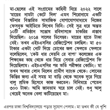
মা-ছেলের এই সংগ্রামের কাহিনী নিয়ে ২০২২ সালে
‘মায়ের নামটা কেটে দিল’ এমন শিরোনামে একটি
ঘটনার বিস্তারিত সামাজিক যোগাযোগমাধ্যমে নিজের
ফেসবুক আইডিতে লিখেন তিনি। সেই সুত্র ধরে অন্তত
১০টি প্রতিষ্ঠান সন্তোষ রবিদাসকে চাকরির প্রস্তাব
দিয়েছিল। ২০১৪ সালের ডিসেম্বর। মায়ের হাতে টাকা
নেই। তখন এইচএসসির রেজিস্ট্রেশন চলছিল। মা ৫০
টাকার একটা নোট দিয়ে চোখের জল ফেলতে ফেলতে
বলেছিলেন, ‘কেউ ধার দেয়নি রে বাপ!’ কলেজের এক
শিক্ষকের কাছ থেকে ধার নিয়ে সেবার রেজিস্ট্রেশন ফি
দিয়েছিলাম। এইচএসসির পর ভর্তি পরীক্ষার কোচিং। মা
তখন আবার লোন নিলেন গ্রামীণ ব্যাংক থেকে। লোনের
কিস্তির জন্য এই সময় মা বাড়ি থেকে অনেক দূরে গিয়ে
বালু শ্রমিক হিসেবে কাজ করতেন। বিনিময়ে পেতেন
৩০০ টাকা। আমি জানতাম ঘরে চাল নেই। শুধু আলু
খেয়েই অনেক বেলা কাটিয়েছেন মা।
এরপর ঢাকা বিশ্ববিদ্যালয়ে পড়ার সুযোগ পেলাম। মা তখন কী যে খুশি