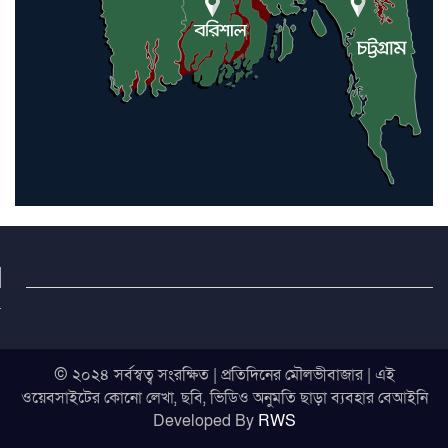
© ২০২৪ সর্বস্বত্ব সংরক্ষিত | প্রতিদিনের মৌলভীবাজার | এই
ওয়েবসাইটের কোনো লেখা, ছবি, ভিডিও অনুমতি ছাড়া ব্যবহার বেআইনি
Developed By
RWS