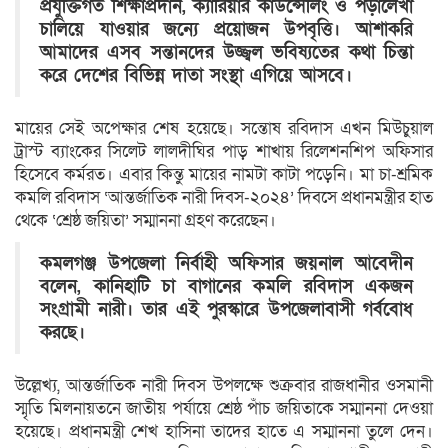
প্রযুক্তিগত শিক্ষাপ্রদান, ক্যারিয়ার কাউন্সেলিং ও পড়ালেখা
চালিয়ে যাওয়ার জন্যে প্রয়োজন উপবৃত্তি। আশাকরি
আমাদের এসব সন্তানদের উজ্জ্বল ভবিষ্যতের কথা চিন্তা
করে দেশের বিভিন্ন দাতা সংস্থা এগিয়ে আসবে।
মায়ের সেই অপেক্ষার শেষ হয়েছে। সন্তোষ রবিদাস এখন মিউচুয়াল
ট্রাস্ট ব্যাংকের সিলেট লালদীঘির পাড় শাখায় রিলেশনশিপ অফিসার
হিসেবে কর্মরত। এবার কিন্তু মায়ের নামটা কাটা পড়েনি। মা চা-শ্রমিক
কমলি রবিদাস ‘আন্তর্জাতিক নারী দিবস-২০২৪’ দিবসে প্রধানমন্ত্রীর হাত
থেকে ‘শ্রেষ্ঠ জয়িতা’ সম্মাননা গ্রহণ করেছেন।
কমলগঞ্জ উপজেলা নির্বাহী অফিসার জয়নাল আবেদীন
বলেন, কানিহাটি চা বাগানের কমলি রবিদাস একজন
সংগ্রামী নারী। তার এই পুরস্কারে উপজেলাবাসী গর্ববোধ
করছে।
উল্লেখ্য, আন্তর্জাতিক নারী দিবস উপলক্ষে শুক্রবার রাজধানীর ওসমানী
স্মৃতি মিলনায়তনে জাতীয় পর্যায়ে শ্রেষ্ঠ পাঁচ জয়িতাকে সম্মাননা দেওয়া
হয়েছে। প্রধানমন্ত্রী শেখ হাসিনা তাদের হাতে এ সম্মাননা তুলে দেন।