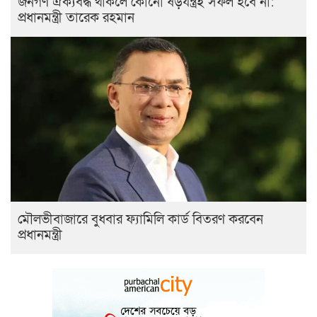
জনগণ ঐক্যবদ্ধ থাকলে কোনো ষড়যন্ত্রই সফল হবে না:
প্রধানমন্ত্রী তারেক রহমান
মৌলভীবাজারে বুধবার ফ্যামিলি কার্ড বিতরণ করবেন
প্রধানমন্ত্রী