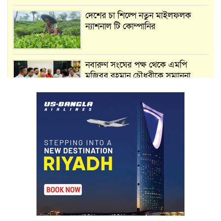
দেশের চা শিল্পে নতুন মাইলফলক
ন্যাশনাল টি কোম্পানির
নবারুণ সংঘের পক্ষ থেকে এমপি
মুজিবুর রহমান চৌধুরীকে সম্মাননা
স্মারক প্রদান
মার্শাল আর্ট ক্লাব কাপে ‘জুসা মার্শাল
আর্ট’ এর সাফল্য, শ্রীমঙ্গলের আয়াত ও
আইরাহ ঝুলিতে ৪ পদক
লাউয়াছড়া জাতীয় উদ্যানের সিএমসি
হিসাবরক্ষক আবজালুল হকের
মৃত্যুতে,এলাকায় শোকের ছায়া
ভোলাগঞ্জ স্থলবন্দরে এলসি আটকে