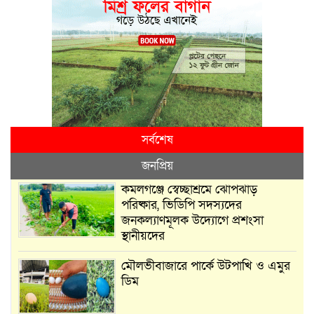
সর্বশেষ
জনপ্রিয়
কমলগঞ্জে স্বেচ্ছাশ্রমে ঝোপঝাড়
পরিষ্কার, ভিডিপি সদস্যদের
জনকল্যাণমূলক উদ্যোগে প্রশংসা
স্থানীয়দের
মৌলভীবাজারে পার্কে উটপাখি ও এমুর
ডিম