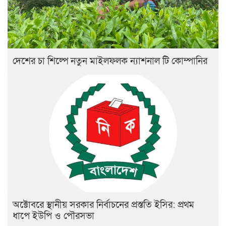
দেশের চা শিল্পে নতুন মাইলফলক ন্যাশনাল টি কোম্পানির
অক্টোবরে স্থানীয় সরকার নির্বাচনের প্রস্ততি ইসির: প্রথম
ধাপে ইউপি ও পৌরসভা