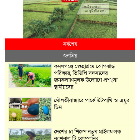
সর্বশেষ
জনপ্রিয়
কমলগঞ্জে স্বেচ্ছাশ্রমে ঝোপঝাড়
পরিষ্কার, ভিডিপি সদস্যদের
জনকল্যাণমূলক উদ্যোগে প্রশংসা
স্থানীয়দের
মৌলভীবাজারে পার্কে উটপাখি ও এমুর
ডিম
দেশের চা শিল্পে নতুন মাইলফলক
ন্যাশনাল টি কোম্পানির