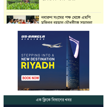
নবারুণ সংঘের পক্ষ থেকে এমপি
মুজিবুর রহমান চৌধুরীকে সম্মাননা
স্মারক প্রদান
মার্শাল আর্ট ক্লাব কাপে ‘জুসা মার্শাল
আর্ট’ এর সাফল্য, শ্রীমঙ্গলের আয়াত ও
আইরাহ ঝুলিতে ৪ পদক
লাউয়াছড়া জাতীয় উদ্যানের সিএমসি
হিসাবরক্ষক আবজালুল হকের
মৃত্যুতে,এলাকায় শোকের ছায়া
ভোলাগঞ্জ স্থলবন্দরে এলসি আটকে
হয়রানির অভিযোগ, বিএনপির সাবেক
সভাপতির
এক ক্লিকে বিভাগের খবর