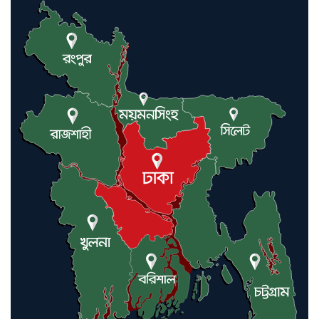
কমলগঞ্জে ডোবা থেকে অজ্ঞাত ব্যক্তির
গলিত মরদেহ উদ্ধার
লন্ডনে আদমপুর ইউনাইটেড কলেজ
বাস্তবায়ন নিয়ে আলোচনা সভা
আন্তর্জাতিক মানবাধিকার সম্মেলনে
বিশেষ সম্মাননা পেলেন ফারুক খাঁন,
শ্রীমঙ্গলে সংবর্ধনা