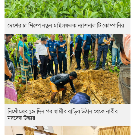
দেশের চা শিল্পে নতুন মাইলফলক ন্যাশনাল টি কোম্পানির
নিখোঁজের ১৯ দিন পর স্বামীর বাড়ির উঠান থেকে নারীর
মরদেহ উদ্ধার