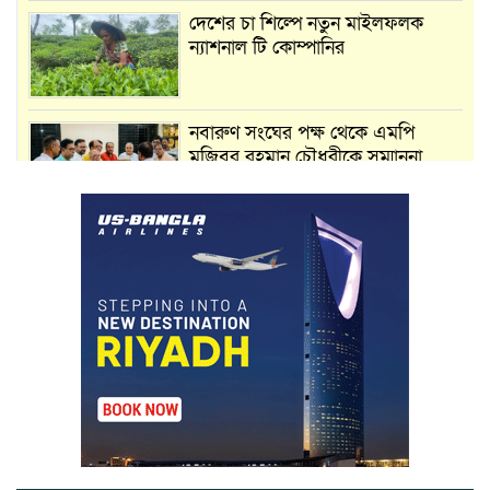
দেশের চা শিল্পে নতুন মাইলফলক
ন্যাশনাল টি কোম্পানির
নবারুণ সংঘের পক্ষ থেকে এমপি
মুজিবুর রহমান চৌধুরীকে সম্মাননা
স্মারক প্রদান
মার্শাল আর্ট ক্লাব কাপে ‘জুসা মার্শাল
আর্ট’ এর সাফল্য, শ্রীমঙ্গলের আয়াত ও
আইরাহ ঝুলিতে ৪ পদক
লাউয়াছড়া জাতীয় উদ্যানের সিএমসি
হিসাবরক্ষক আবজালুল হকের
মৃত্যুতে,এলাকায় শোকের ছায়া
ভোলাগঞ্জ স্থলবন্দরে এলসি আটকে
হয়রানির অভিযোগ, বিএনপির সাবেক