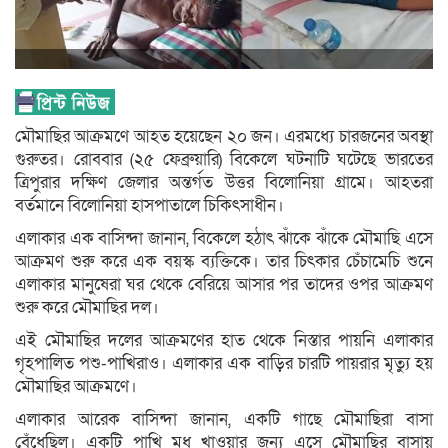
মৌমাছির আক্রমণে আহত হয়েছেন ২০ জন। এরমধ্যে চারজনের অবস্থা
গুরুতর। রোববার (২৫ ফেব্রুয়ারি) বিকেলে ঘটনাটি ঘটেছে ভারতের
ত্রিপুরার দক্ষিণ জেলার অন্তর্গত উত্তর বিলোনিয়া গ্রামে। আহতরা
বর্তমানে বিলোনিয়া হাসপাতালে চিকিৎসাধীন।
এলাকার এক বাসিন্দা জানান, বিকেলে হঠাৎ ঝাঁকে ঝাঁকে মৌমাছি এসে
আক্রমণ শুরু করে এক বয়স্ক ব্যক্তিকে। তার চিৎকার চেঁচামেচি শুনে
এলাকার মানুষেরা ঘর থেকে বেরিয়ে আসার পর তাদের ওপর আক্রমণ
শুরু করে মৌমাছির দল।
এই মৌমাছির দলের আক্রমণের হাত থেকে নিস্তার পায়নি এলাকার
গৃহপালিত পশু-পাখিরাও। এলাকার এক বাড়ির চারটি পায়রার মৃত্যু হয়
মৌমাছির আক্রমণে।
এলাকার আরেক বাসিন্দা জানান, একটি গাছে মৌমাছিরা বাসা
বেঁধেছিল। একটি পাখি মধু খাওয়ার জন্য এসে মৌমাছির বাসায়