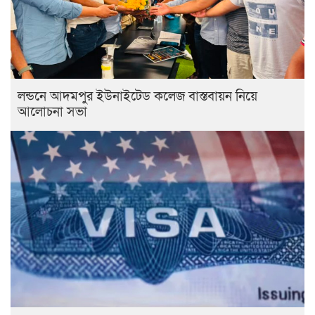
লন্ডনে আদমপুর ইউনাইটেড কলেজ বাস্তবায়ন নিয়ে
আলোচনা সভা