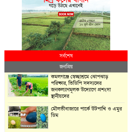
সর্বশেষ
জনপ্রিয়
কমলগঞ্জে স্বেচ্ছাশ্রমে ঝোপঝাড়
পরিষ্কার, ভিডিপি সদস্যদের
জনকল্যাণমূলক উদ্যোগে প্রশংসা
স্থানীয়দের
মৌলভীবাজারে পার্কে উটপাখি ও এমুর
ডিম