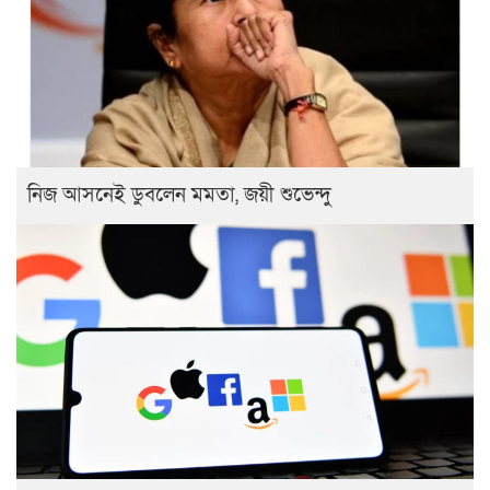
নিজ আসনেই ডুবলেন মমতা, জয়ী শুভেন্দু