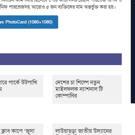
ী নির্বাচন কমিশনার হিসেবে পৌর কাউন্সিলর রেহান পারভেজ রিপন ও
ানিফ পারভেজসহ আরোও ৫ জন ব্যক্তিদের নাম অন্তর্ভুক্ত করা হয়।
s PhotoCard (1080×1080)
রে পার্কে উটপাখি
দেশের চা শিল্পে নতুন
ম
মাইলফলক ন্যাশনাল টি
কোম্পানির
ট ক্লাব কাপে ‘জুসা
লাউয়াছড়া জাতীয় উদ্যানের