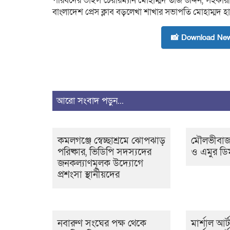
পরিষদের ভাইস চেয়ারম্যান মোহাম্মদ তাজ উদ্দিন, সহকার
বাংলাদেশ প্রেস ক্লাব বড়লেখা শাখার সভাপতি মোহাম্মদ হ
📸 Download New
আরো সংবাদ পড়ুন...
কমলগঞ্জে স্বেচ্ছাশ্রমে ঝোপঝাড়
মৌলভীবাজা
পরিষ্কার, ভিডিপি সদস্যদের
ও এমুর ডি
জনকল্যাণমূলক উদ্যোগে
প্রশংসা স্থানীয়দের
নবারুণ সংঘের পক্ষ থেকে
মার্শাল আর্