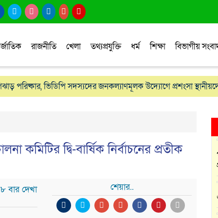
র্জাতিক
রাজনীতি
খেলা
তথ্যপ্রযুক্তি
ধর্ম
শিক্ষা
বিভাগীয় সংব
োপঝাড় পরিষ্কার, ভিডিপি সদস্যদের জনকল্যাণমূলক উদ্যোগে প্রশংসা স্থানীয়দ
 কমিটির দ্বি-বার্ষিক নির্বাচনের প্রতীক
শেয়ার..
৪৮ বার দেখা