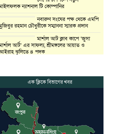
মাইলফলক ন্যাশনাল টি কোম্পানির
নবারুণ সংঘের পক্ষ থেকে এমপি
মুজিবুর রহমান চৌধুরীকে সম্মাননা স্মারক প্রদান
মার্শাল আর্ট ক্লাব কাপে ‘জুসা
মার্শাল আর্ট’ এর সাফল্য, শ্রীমঙ্গলের আয়াত ও
আইরাহ ঝুলিতে ৪ পদক
লাউয়াছড়া জাতীয় উদ্যানের
সিএমসি হিসাবরক্ষক আবজালুল হকের
মৃত্যুতে,এলাকায় শোকের ছায়া
এক ক্লিকে বিভাগের খবর
ভোলাগঞ্জ স্থলবন্দরে এলসি
আটকে হয়রানির অভিযোগ,
বিএনপির সাবেক সভাপতির
কমলগঞ্জে ডোবা থেকে অজ্ঞাত
ব্যক্তির গলিত মরদেহ উদ্ধার