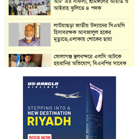
আর্ট’ এর সাফল্য, শ্রীমঙ্গলের আয়াত ও
আইরাহ ঝুলিতে ৪ পদক
লাউয়াছড়া জাতীয় উদ্যানের সিএমসি
হিসাবরক্ষক আবজালুল হকের
মৃত্যুতে,এলাকায় শোকের ছায়া
ভোলাগঞ্জ স্থলবন্দরে এলসি আটকে
হয়রানির অভিযোগ, বিএনপির সাবেক
সভাপতির
কমলগঞ্জে ডোবা থেকে অজ্ঞাত ব্যক্তির
গলিত মরদেহ উদ্ধার
লন্ডনে আদমপুর ইউনাইটেড কলেজ
বাস্তবায়ন নিয়ে আলোচনা সভা