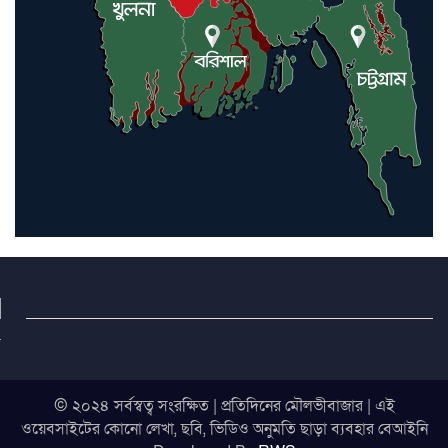
© ২০২৪ সর্বস্বত্ব সংরক্ষিত | প্রতিদিনের মৌলভীবাজার | এই
ওয়েবসাইটের কোনো লেখা, ছবি, ভিডিও অনুমতি ছাড়া ব্যবহার বেআইনি