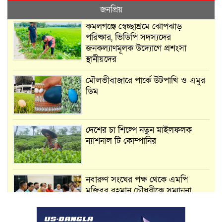
জনপ্রিয়
কমলগঞ্জে স্বেচ্ছাশ্রমে ঝোপঝাড়
পরিষ্কার, ভিডিপি সদস্যদের
জনকল্যাণমূলক উদ্যোগে প্রশংসা
স্থানীয়দের
মৌলভীবাজারে পার্কে উটপাখি ও এমুর
ডিম
দেশের চা শিল্পে নতুন মাইলফলক
ন্যাশনাল টি কোম্পানির
নবারুণ সংঘের পক্ষ থেকে এমপি
মুজিবুর রহমান চৌধুরীকে সম্মাননা
স্মারক প্রদান