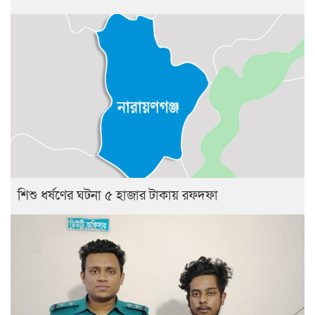
শিশু ধর্ষণের ঘটনা ৫ হাজার টাকায় রফদফা