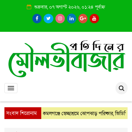
শুক্রবার, ০৭ অগাস্ট ২০২৬, ০১:২৪ পূর্বাহ্ন
Toggle
navigation
সংবাদ শিরোনাম
কমলগঞ্জে স্বেচ্ছাশ্রমে ঝোপঝাড় পরিষ্কার, ভিডিপি সদস্
: