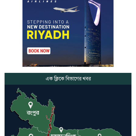
মার্শাল আর্ট ক্লাব কাপে ‘জুসা মার্শাল
আর্ট’ এর সাফল্য, শ্রীমঙ্গলের আয়াত ও
আইরাহ ঝুলিতে ৪ পদক
লাউয়াছড়া জাতীয় উদ্যানের সিএমসি
হিসাবরক্ষক আবজালুল হকের
মৃত্যুতে,এলাকায় শোকের ছায়া
ভোলাগঞ্জ স্থলবন্দরে এলসি আটকে
হয়রানির অভিযোগ, বিএনপির সাবেক
সভাপতির
এক ক্লিকে বিভাগের খবর
কমলগঞ্জে ডোবা থেকে অজ্ঞাত ব্যক্তির
গলিত মরদেহ উদ্ধার
লন্ডনে আদমপুর ইউনাইটেড কলেজ
বাস্তবায়ন নিয়ে আলোচনা সভা