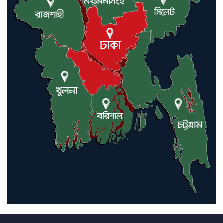
আন্তর্জাতিক মানবাধিকার সম্মেলনে
বিশেষ সম্মাননা পেলেন ফারুক খাঁন,
শ্রীমঙ্গলে সংবর্ধনা