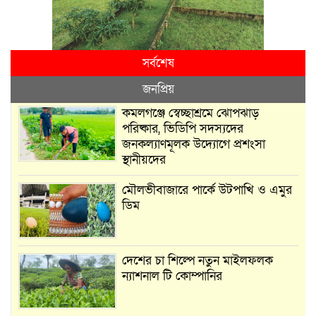
সর্বশেষ
জনপ্রিয়
কমলগঞ্জে স্বেচ্ছাশ্রমে ঝোপঝাড়
পরিষ্কার, ভিডিপি সদস্যদের
জনকল্যাণমূলক উদ্যোগে প্রশংসা
স্থানীয়দের
মৌলভীবাজারে পার্কে উটপাখি ও এমুর
ডিম
দেশের চা শিল্পে নতুন মাইলফলক
ন্যাশনাল টি কোম্পানির