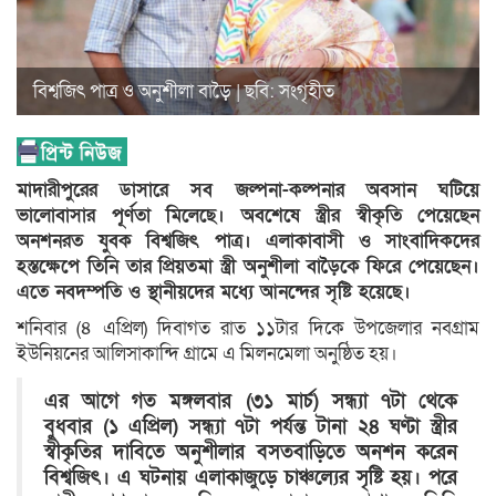
বিশ্বজিৎ পাত্র ও অনুশীলা বাড়ৈ | ছবি: সংগৃহীত
মাদারীপুরের ডাসারে সব জল্পনা-কল্পনার অবসান ঘটিয়ে
ভালোবাসার পূর্ণতা মিলেছে। অবশেষে স্ত্রীর স্বীকৃতি পেয়েছেন
অনশনরত যুবক বিশ্বজিৎ পাত্র। এলাকাবাসী ও সাংবাদিকদের
হস্তক্ষেপে তিনি তার প্রিয়তমা স্ত্রী অনুশীলা বাড়ৈকে ফিরে পেয়েছেন।
এতে নবদম্পতি ও স্থানীয়দের মধ্যে আনন্দের সৃষ্টি হয়েছে।
শনিবার (৪ এপ্রিল) দিবাগত রাত ১১টার দিকে উপজেলার নবগ্রাম
ইউনিয়নের আলিসাকান্দি গ্রামে এ মিলনমেলা অনুষ্ঠিত হয়।
এর আগে গত মঙ্গলবার (৩১ মার্চ) সন্ধ্যা ৭টা থেকে
বুধবার (১ এপ্রিল) সন্ধ্যা ৭টা পর্যন্ত টানা ২৪ ঘণ্টা স্ত্রীর
স্বীকৃতির দাবিতে অনুশীলার বসতবাড়িতে অনশন করেন
বিশ্বজিৎ। এ ঘটনায় এলাকাজুড়ে চাঞ্চল্যের সৃষ্টি হয়। পরে