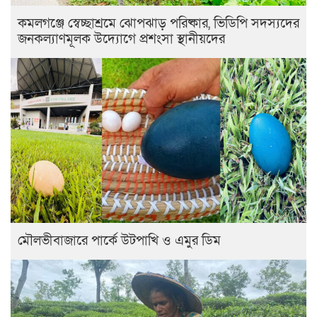
কমলগঞ্জে স্বেচ্ছাশ্রমে ঝোপঝাড় পরিষ্কার, ভিডিপি সদস্যদের
জনকল্যাণমূলক উদ্যোগে প্রশংসা স্থানীয়দের
মৌলভীবাজারে পার্কে উটপাখি ও এমুর ডিম