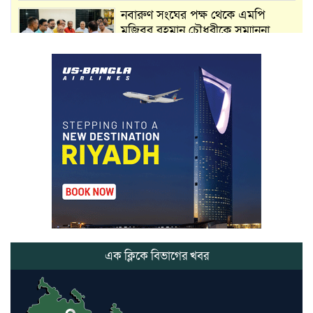
নবারুণ সংঘের পক্ষ থেকে এমপি
মুজিবুর রহমান চৌধুরীকে সম্মাননা
স্মারক প্রদান
মার্শাল আর্ট ক্লাব কাপে ‘জুসা মার্শাল
আর্ট’ এর সাফল্য, শ্রীমঙ্গলের আয়াত ও
আইরাহ ঝুলিতে ৪ পদক
লাউয়াছড়া জাতীয় উদ্যানের সিএমসি
হিসাবরক্ষক আবজালুল হকের
মৃত্যুতে,এলাকায় শোকের ছায়া
ভোলাগঞ্জ স্থলবন্দরে এলসি আটকে
হয়রানির অভিযোগ, বিএনপির সাবেক
সভাপতির
এক ক্লিকে বিভাগের খবর
কমলগঞ্জে ডোবা থেকে অজ্ঞাত ব্যক্তির
গলিত মরদেহ উদ্ধার