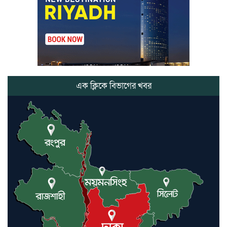
লাউয়াছড়া জাতীয় উদ্যানের সিএমসি
হিসাবরক্ষক আবজালুল হকের
মৃত্যুতে,এলাকায় শোকের ছায়া
ভোলাগঞ্জ স্থলবন্দরে এলসি আটকে
হয়রানির অভিযোগ, বিএনপির সাবেক
সভাপতির
এক ক্লিকে বিভাগের খবর
কমলগঞ্জে ডোবা থেকে অজ্ঞাত ব্যক্তির
গলিত মরদেহ উদ্ধার
লন্ডনে আদমপুর ইউনাইটেড কলেজ
বাস্তবায়ন নিয়ে আলোচনা সভা
আন্তর্জাতিক মানবাধিকার সম্মেলনে