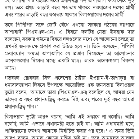
যে, আগামী পাঁচ বছরের মধ্যে প্রধানমন্ত্রী পদ ভাগাভাগি করে নেবে দুই
দল। তবে প্রথম আড়াই বছর ক্ষমতায় থাকবে নওয়াজের দলের প্রার্থী
এবং পরের আড়াই বছর ক্ষমতায় থাকবে বিলাওয়ালের দলের প্রার্থী।
তবে পিপিপির সঙ্গে জোট বেঁধে এখনো সরকার গঠনের ব্যাপারে
আশাবাদী পিএমএল-এন। এ বিষয়ে দলটির নেতা ইসহাক দার
বলেছেন, সরকার গঠনের বিষয়ে দলগুলোর মধ্যে যে আলোচনা চলছে তা
এখনই জনসমক্ষে প্রকাশ করা উচিত হবে না। তিনি বলেছেন, পিপিপি
চেয়ারম্যান ক্ষমতা ভাগাভাগির যে প্রস্তাব দিয়েছেন তা আলোচনার
অনেকগুলোর দিকের মধ্যে একটি মাত্র। আরও অনেকগুলো বিকল্প
আছে।
গতকাল রোববার সিন্ধ প্রদেশের ঠাট্টায় ইওয়াম-ই-তাশাকুর বা
ধন্যবাদজ্ঞাপন দিবসে উপলক্ষে আয়োজিত এক জনসভায় বিলাওয়াল
ভুট্টো বলেন, ‘আমাকে তারা (পিএমএল-এন) বলেছিল যে, আমরা যেন
তাদের ৩ বছর প্রধানমন্ত্রিত্ব করতে দিই এবং পরের দুই বছর আমরা
প্রধানমন্ত্রিত্ব পাব।’
বিলাওয়াল ভুট্টো আরও বলেন, ‘আমি এই প্রস্তাবে না বলেছি। আমি
বলেছি, আমি এভাবে প্রধানমন্ত্রী হতে চাই না। আমি প্রধানমন্ত্রী হলে,
পাকিস্তানের জনগণ আমাকে নির্বাচিত করার পর হবে।’ এ সময় তিনি
আরও বলেন, আমরা কোনো মন্ত্রিত্ব চাই না। তবে আমাদের আলাদা