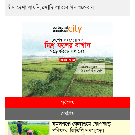
চাঁদ দেখা যায়নি, সৌদি আরবে ঈদ শুক্রবার
সর্বশেষ
জনপ্রিয়
কমলগঞ্জে স্বেচ্ছাশ্রমে ঝোপঝাড়
পরিষ্কার, ভিডিপি সদস্যদের