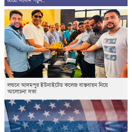
আরো সংবাদ পড়ুন...
লন্ডনে আদমপুর ইউনাইটেড কলেজ বাস্তবায়ন নিয়ে
আলোচনা সভা