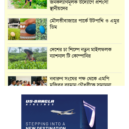
জনকল্যাণমূলক উদ্যোগে প্রশংসা
স্থানীয়দের
মৌলভীবাজারে পার্কে উটপাখি ও এমুর
ডিম
দেশের চা শিল্পে নতুন মাইলফলক
ন্যাশনাল টি কোম্পানির
নবারুণ সংঘের পক্ষ থেকে এমপি
মুজিবুর রহমান চৌধুরীকে সম্মাননা
স্মারক প্রদান
মার্শাল আর্ট ক্লাব কাপে ‘জুসা মার্শাল
আর্ট’ এর সাফল্য, শ্রীমঙ্গলের আয়াত ও
আইরাহ ঝুলিতে ৪ পদক