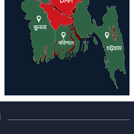
বিশেষ সম্মাননা পেলেন ফারুক খাঁন,
শ্রীমঙ্গলে সংবর্ধনা