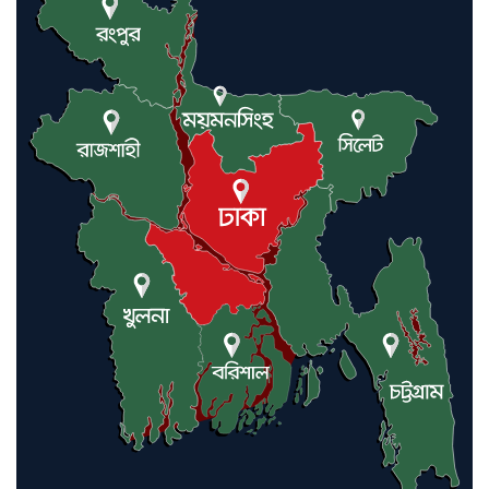
অভিযোগ
বন্যাকবলিত কমলগঞ্জে রুহি
ফাউন্ডেশনের ত্রাণ বিতরণ, ১০৫
পরিবারের পাশে লন্ডনপ্রবাসী ড. হাজ্বী
শাহ্ আলম
মৌলভীবাজারে যুক্তরাজ্য প্রবাসী
কাইয়ুম মিয়াকে ধরতে পুলিশের
অভিযান