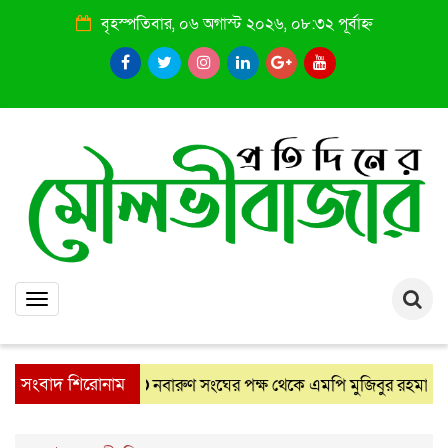
বৃহস্পতিবার, ০৬ অগাস্ট ২০২৬, ০৮:৩২ পূর্বাহ্ন
Toggle
navigation
সংবাদ শিরোনাম
নবারুণ সংঘের পক্ষ থেকে এমপি মুজিবুর রহমান চৌধুরী
: