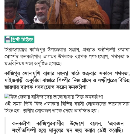
সিরাজগঞ্জের কাজিপুর উপজেলার সন্তান, প্রখ্যাত কণ্ঠশিল্পী রুমানা
মোর্শেদ কনকচাঁপার আগমন উপলক্ষে ব্যাপক গণসংযোগ, পথসভা ও
মতবিনিময় সভা অনুষ্ঠিত হয়েছে।
কাজিপুর সোনামুখি বাজার সংলগ্ন মাঠে শুক্রবার সকালে পথসভা,
মাইজবাড়ী ঢেকুরিয়া বাজারে শিল্পীর নিজ গ্রামে ও লক্ষ্মীপুরের বিভিন্ন
জায়গায় ব্যাপক গণসংযোগ করেন কনকচাঁপা।
ওই সময় তিনি নিজ এলাকার বিভিন্ন বয়সী লোকজনের ভালোবাসায়
সিক্ত হন। স্থানীয় লোকজন তাকে পেয়ে আনন্দিত হয়।
কনকচাঁপা কাজিপুরবাসীর উদ্দেশে বলেন, ‌‘একজন
সংগীতশিল্পী হয়ে মানুষের মন জয় করার চেষ্টা করেছি।