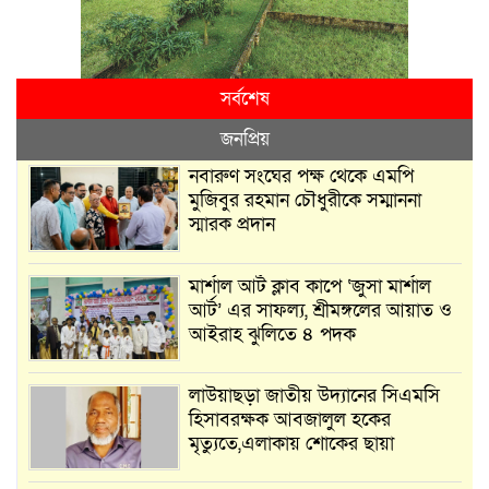
সর্বশেষ
জনপ্রিয়
নবারুণ সংঘের পক্ষ থেকে এমপি
মুজিবুর রহমান চৌধুরীকে সম্মাননা
স্মারক প্রদান
মার্শাল আর্ট ক্লাব কাপে ‘জুসা মার্শাল
আর্ট’ এর সাফল্য, শ্রীমঙ্গলের আয়াত ও
আইরাহ ঝুলিতে ৪ পদক
লাউয়াছড়া জাতীয় উদ্যানের সিএমসি
হিসাবরক্ষক আবজালুল হকের
মৃত্যুতে,এলাকায় শোকের ছায়া