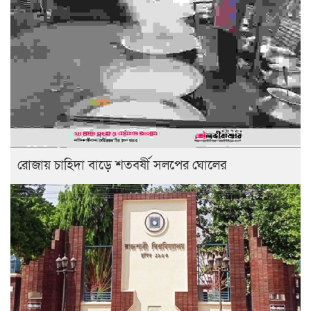
রোজায় চাহিদা বাড়ে শতবর্ষী সলপের ঘোলের