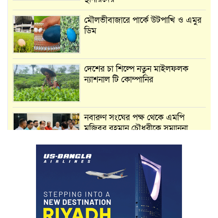
মৌলভীবাজারে পার্কে উটপাখি ও এমুর
ডিম
দেশের চা শিল্পে নতুন মাইলফলক
ন্যাশনাল টি কোম্পানির
নবারুণ সংঘের পক্ষ থেকে এমপি
মুজিবুর রহমান চৌধুরীকে সম্মাননা
স্মারক প্রদান
মার্শাল আর্ট ক্লাব কাপে ‘জুসা মার্শাল
আর্ট’ এর সাফল্য, শ্রীমঙ্গলের আয়াত ও
আইরাহ ঝুলিতে ৪ পদক
লাউয়াছড়া জাতীয় উদ্যানের সিএমসি