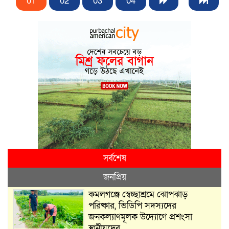
01
02
03
04
সর্বশেষ
জনপ্রিয়
কমলগঞ্জে স্বেচ্ছাশ্রমে ঝোপঝাড়
পরিষ্কার, ভিডিপি সদস্যদের
জনকল্যাণমূলক উদ্যোগে প্রশংসা
স্থানীয়দের