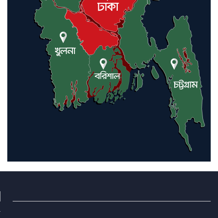
গলিত মরদেহ উদ্ধার