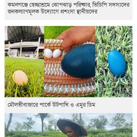
কমলগঞ্জে স্বেচ্ছাশ্রমে ঝোপঝাড় পরিষ্কার, ভিডিপি সদস্যদের
জনকল্যাণমূলক উদ্যোগে প্রশংসা স্থানীয়দের
মৌলভীবাজারে পার্কে উটপাখি ও এমুর ডিম