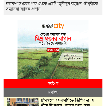
নবারুণ সংঘের পক্ষ থেকে এমপি মুজিবুর রহমান চৌধুরীকে
সম্মাননা স্মারক প্রদান
সর্বশেষ
জনপ্রিয়
শ্রীমঙ্গলে এসএসসিতে জিপিএ-৫ এ
শীর্ষে দি বাডস, পাসের হারে সেরা