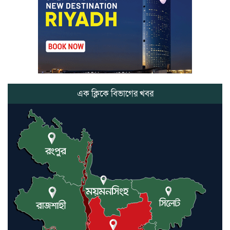
নবারুণ সংঘের পক্ষ থেকে এমপি
মুজিবুর রহমান চৌধুরীকে সম্মাননা
স্মারক প্রদান
মার্শাল আর্ট ক্লাব কাপে ‘জুসা মার্শাল
আর্ট’ এর সাফল্য, শ্রীমঙ্গলের আয়াত ও
আইরাহ ঝুলিতে ৪ পদক
এক ক্লিকে বিভাগের খবর
লাউয়াছড়া জাতীয় উদ্যানের সিএমসি
হিসাবরক্ষক আবজালুল হকের
মৃত্যুতে,এলাকায় শোকের ছায়া
ভোলাগঞ্জ স্থলবন্দরে এলসি আটকে
হয়রানির অভিযোগ, বিএনপির সাবেক
সভাপতির
কমলগঞ্জে ডোবা থেকে অজ্ঞাত ব্যক্তির