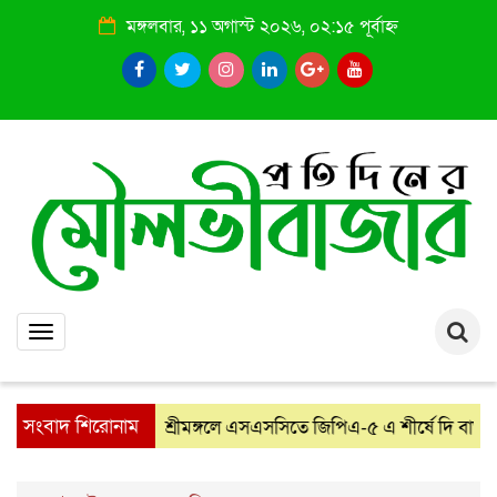
মঙ্গলবার, ১১ অগাস্ট ২০২৬, ০২:১৫ পূর্বাহ্ন
Toggle
navigation
সংবাদ শিরোনাম
শ্রীমঙ্গলে এসএসসিতে জিপিএ-৫ এ শীর্ষে দি বাডস, পাস
: