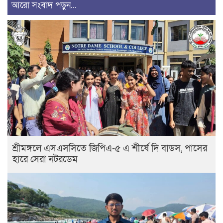
আরো সংবাদ পড়ুন...
শ্রীমঙ্গলে এসএসসিতে জিপিএ-৫ এ শীর্ষে দি বাডস, পাসের
হারে সেরা নটরডেম