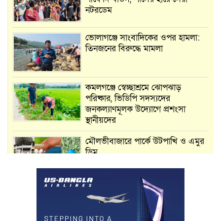
নটরডেম
ভোলাগঞ্জে সাংবাদিকের ওপর হামলা:
তিনজনের বিরুদ্ধে মামলা
কমলগঞ্জে স্বেচ্ছাশ্রমে ঝোপঝাড়
পরিষ্কার, ভিডিপি সদস্যদের
জনকল্যাণমূলক উদ্যোগে প্রশংসা
স্থানীয়দের
মৌলভীবাজারে পার্কে উটপাখি ও এমুর
ডিম
দেশের চা শিল্পে নতুন মাইলফলক
ন্যাশনাল টি কোম্পানির