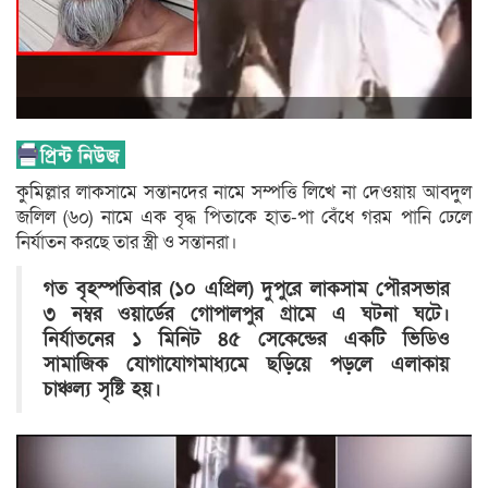
কুমিল্লার লাকসামে সন্তানদের নামে সম্পত্তি লিখে না দেওয়ায় আবদুল
জলিল (৬০) নামে এক বৃদ্ধ পিতাকে হাত-পা বেঁধে গরম পানি ঢেলে
নির্যাতন করছে তার স্ত্রী ও সন্তানরা।
গত বৃহস্পতিবার (১০ এপ্রিল) দুপুরে লাকসাম পৌরসভার
৩ নম্বর ওয়ার্ডের গোপালপুর গ্রামে এ ঘটনা ঘটে।
নির্যাতনের ১ মিনিট ৪৫ সেকেন্ডের একটি ভিডিও
সামাজিক যোগাযোগমাধ্যমে ছড়িয়ে পড়লে এলাকায়
চাঞ্চল্য সৃষ্টি হয়।