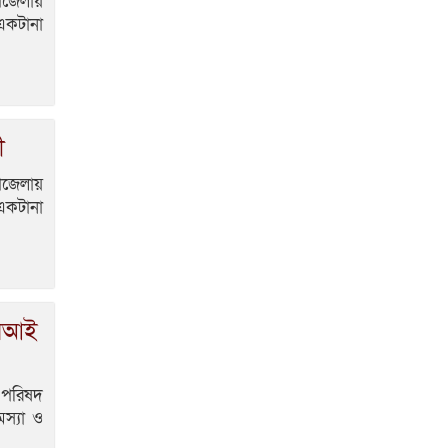
উপজেলায়
ভোলাগঞ্জ স্থলবন্দরে
 একটানা
এলসি আটকে হয়রানির
অভিযোগ, বিএনপির
সাবেক সভাপতির
কমলগঞ্জে ডোবা থেকে
ী
অজ্ঞাত ব্যক্তির গলিত
মরদেহ উদ্ধার
উপজেলায়
 একটানা
লন্ডনে আদমপুর
ইউনাইটেড কলেজ
বাস্তবায়ন নিয়ে
আলোচনা সভা
আন্তর্জাতিক
আরআই
মানবাধিকার সম্মেলনে
বিশেষ সম্মাননা পেলেন
ফারুক খাঁন, শ্রীমঙ্গলে সংবর্ধনা
 পরিষদ
স্যা ও