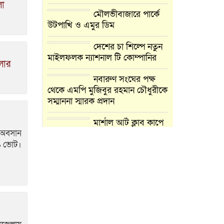
লা
মৌলভীবাজারে পার্কে
উটপাখি ও এমুর ডিম
দেশের চা শিল্পে নতুন
মাইলফলক ন্যাশনাল টি কোম্পানির
মলার
নবারুণ সংঘের পক্ষ
থেকে এমপি মুজিবুর রহমান চৌধুরীকে
সম্মাননা স্মারক প্রদান
মার্শাল আর্ট ক্লাব কাপে
 অবসান
‘জুসা মার্শাল আর্ট’ এর সাফল্য,
শ্রীমঙ্গলের আয়াত ও আইরাহ ঝুলিতে
৬৯ ভোট।
৪ পদক
লাউয়াছড়া জাতীয়
উদ্যানের সিএমসি
হিসাবরক্ষক আবজালুল
হকের মৃত্যুতে,এলাকায় শোকের ছায়া