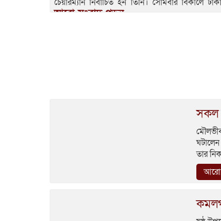
চেয়ারম্যান নির্বাচিত হন তিনি। সোমবার বিকালে ঢাক
আরো সংবাদ পড়ুন...
সকল 
মৌলভীব
ঘটালেন 
তার নিক
আরো 
কমলগঞ