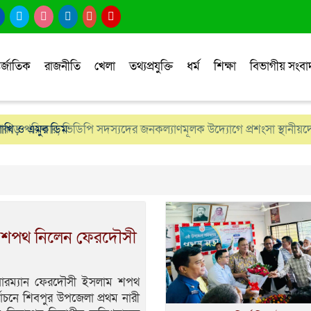
র্জাতিক
রাজনীতি
খেলা
তথ্যপ্রযুক্তি
ধর্ম
শিক্ষা
বিভাগীয় সংব
োপঝাড় পরিষ্কার, ভিডিপি সদস্যদের জনকল্যাণমূলক উদ্যোগে প্রশংসা স্থানীয়দ
াখি ও এমুর ডিম
বে শপথ নিলেন ফেরদৌসী
েয়ারম্যান ফেরদৌসী ইসলাম শপথ
াচনে শিবপুর উপজেলা প্রথম নারী