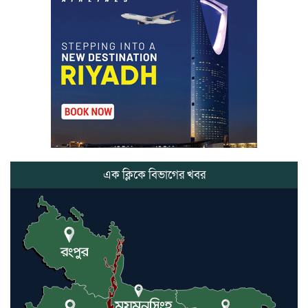
মার্শাল আর্ট ক্লাব কাপে ‘জুসা মার্শাল
আর্ট’ এর সাফল্য, শ্রীমঙ্গলের আয়াত ও
আইরাহ ঝুলিতে ৪ পদক
লাউয়াছড়া জাতীয় উদ্যানের সিএমসি
হিসাবরক্ষক আবজালুল হকের
মৃত্যুতে,এলাকায় শোকের ছায়া
ভোলাগঞ্জ স্থলবন্দরে এলসি আটকে
হয়রানির অভিযোগ, বিএনপির সাবেক
সভাপতির
এক ক্লিকে বিভাগের খবর
কমলগঞ্জে ডোবা থেকে অজ্ঞাত ব্যক্তির
গলিত মরদেহ উদ্ধার
লন্ডনে আদমপুর ইউনাইটেড কলেজ
বাস্তবায়ন নিয়ে আলোচনা সভা