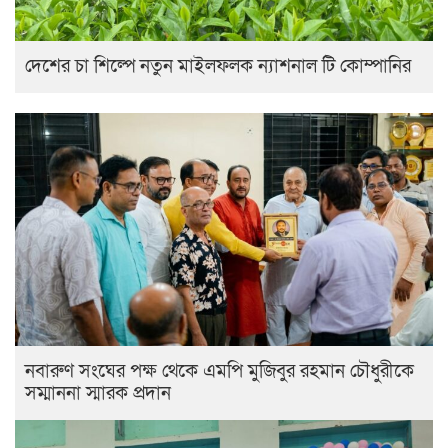
দেশের চা শিল্পে নতুন মাইলফলক ন্যাশনাল টি কোম্পানির
নবারুণ সংঘের পক্ষ থেকে এমপি মুজিবুর রহমান চৌধুরীকে
সম্মাননা স্মারক প্রদান