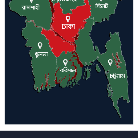
আন্তর্জাতিক মানবাধিকার সম্মেলনে
বিশেষ সম্মাননা পেলেন ফারুক খাঁন,
শ্রীমঙ্গলে সংবর্ধনা