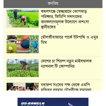
জনপ্রিয়
কমলগঞ্জে স্বেচ্ছাশ্রমে ঝোপঝাড়
পরিষ্কার, ভিডিপি সদস্যদের
জনকল্যাণমূলক উদ্যোগে প্রশংসা
স্থানীয়দের
মৌলভীবাজারে পার্কে উটপাখি ও এমুর
ডিম
দেশের চা শিল্পে নতুন মাইলফলক
ন্যাশনাল টি কোম্পানির
নবারুণ সংঘের পক্ষ থেকে এমপি
মুজিবুর রহমান চৌধুরীকে সম্মাননা
স্মারক প্রদান