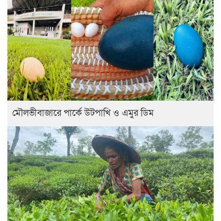
মৌলভীবাজারে পার্কে উটপাখি ও এমুর ডিম