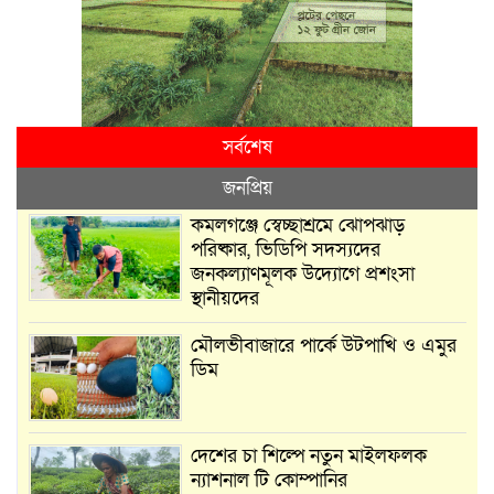
সর্বশেষ
জনপ্রিয়
কমলগঞ্জে স্বেচ্ছাশ্রমে ঝোপঝাড়
পরিষ্কার, ভিডিপি সদস্যদের
জনকল্যাণমূলক উদ্যোগে প্রশংসা
স্থানীয়দের
মৌলভীবাজারে পার্কে উটপাখি ও এমুর
ডিম
দেশের চা শিল্পে নতুন মাইলফলক
ন্যাশনাল টি কোম্পানির