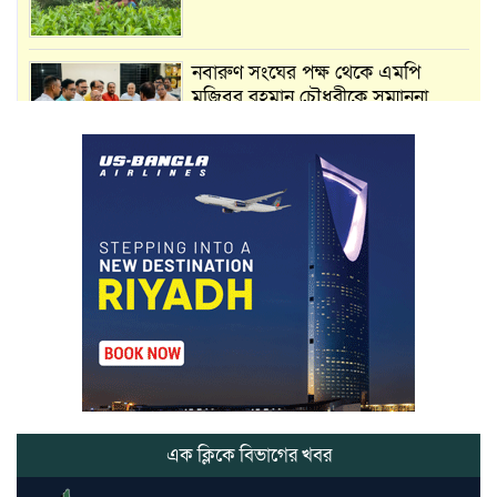
নবারুণ সংঘের পক্ষ থেকে এমপি
মুজিবুর রহমান চৌধুরীকে সম্মাননা
স্মারক প্রদান
মার্শাল আর্ট ক্লাব কাপে ‘জুসা মার্শাল
আর্ট’ এর সাফল্য, শ্রীমঙ্গলের আয়াত ও
আইরাহ ঝুলিতে ৪ পদক
লাউয়াছড়া জাতীয় উদ্যানের সিএমসি
হিসাবরক্ষক আবজালুল হকের
মৃত্যুতে,এলাকায় শোকের ছায়া
ভোলাগঞ্জ স্থলবন্দরে এলসি আটকে
হয়রানির অভিযোগ, বিএনপির সাবেক
সভাপতির
এক ক্লিকে বিভাগের খবর