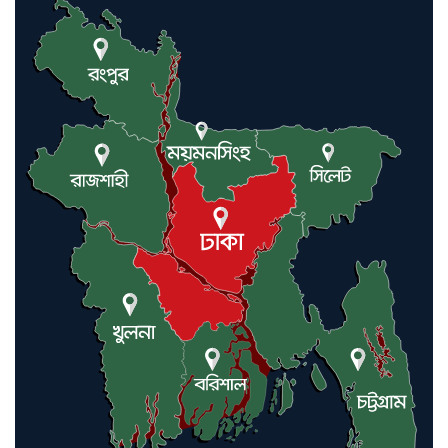
কমলগঞ্জে ডোবা থেকে অজ্ঞাত ব্যক্তির
গলিত মরদেহ উদ্ধার
লন্ডনে আদমপুর ইউনাইটেড কলেজ
বাস্তবায়ন নিয়ে আলোচনা সভা
আন্তর্জাতিক মানবাধিকার সম্মেলনে
বিশেষ সম্মাননা পেলেন ফারুক খাঁন,
শ্রীমঙ্গলে সংবর্ধনা