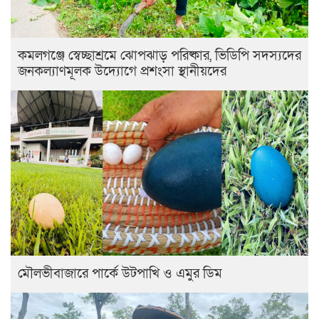
কমলগঞ্জে স্বেচ্ছাশ্রমে ঝোপঝাড় পরিষ্কার, ভিডিপি সদস্যদের
জনকল্যাণমূলক উদ্যোগে প্রশংসা স্থানীয়দের
মৌলভীবাজারে পার্কে উটপাখি ও এমুর ডিম