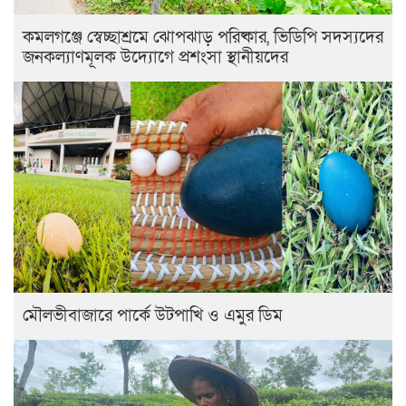
কমলগঞ্জে স্বেচ্ছাশ্রমে ঝোপঝাড় পরিষ্কার, ভিডিপি সদস্যদের
জনকল্যাণমূলক উদ্যোগে প্রশংসা স্থানীয়দের
মৌলভীবাজারে পার্কে উটপাখি ও এমুর ডিম