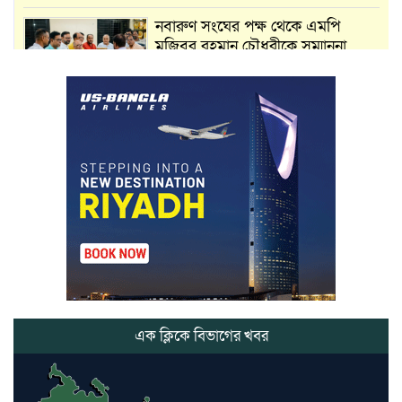
নবারুণ সংঘের পক্ষ থেকে এমপি
মুজিবুর রহমান চৌধুরীকে সম্মাননা
স্মারক প্রদান
মার্শাল আর্ট ক্লাব কাপে ‘জুসা মার্শাল
আর্ট’ এর সাফল্য, শ্রীমঙ্গলের আয়াত ও
আইরাহ ঝুলিতে ৪ পদক
লাউয়াছড়া জাতীয় উদ্যানের সিএমসি
হিসাবরক্ষক আবজালুল হকের
মৃত্যুতে,এলাকায় শোকের ছায়া
ভোলাগঞ্জ স্থলবন্দরে এলসি আটকে
হয়রানির অভিযোগ, বিএনপির সাবেক
সভাপতির
এক ক্লিকে বিভাগের খবর
কমলগঞ্জে ডোবা থেকে অজ্ঞাত ব্যক্তির