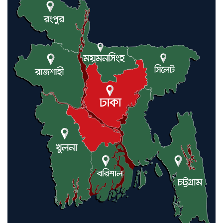
গলিত মরদেহ উদ্ধার
লন্ডনে আদমপুর ইউনাইটেড কলেজ
বাস্তবায়ন নিয়ে আলোচনা সভা
আন্তর্জাতিক মানবাধিকার সম্মেলনে
বিশেষ সম্মাননা পেলেন ফারুক খাঁন,
শ্রীমঙ্গলে সংবর্ধনা