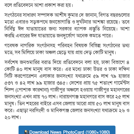
বলে প্রতিবেদনে আশা প্রকাশ করা হয়।
সংগঠনের সাধারণ সম্পাদক আশীষ কুমার দে জানান, বিগত বছরগুলোর
মতো এবারও সড়কপথে জনভোগান্তি ও দুর্ঘটনার আশঙ্কা রয়েছে। তবে
নির্বিঘ্ন ঈদ যাতায়াতের জন্য সরকার ব্যাপক প্রস্তুতি নিয়েছে। আশা
করছি এবারের ঈদ যাতায়াতে জনদুর্ভোগ অনেক কমতে পারে।
গবেষক নাগরিক সংগঠনসহ পরিবহন বিষয়ক বিভিন্ন সংগঠনের তথ্য
মতে, সব মিলিয়ে ঢাকা অঞ্চল ছেড়ে যায় প্রায় দেড় কোটি মানুষ।
সর্বশেষ জনশুমারির বরাত দিয়ে প্রতিবেদনে বলা হয়, ঢাকা বিভাগে ৪
কোটি ৪০ লাখ মানুষ বাস করে। এর মধ্যে ঢাকা উত্তর ও ঢাকা দক্ষিণ
সিটি করপোরেশন এলাকার জনসংখ্যা যথাক্রমে ৫৯ লাখ ৭৯ হাজার
৫৩৭ ও ৪২ লাখ ৯৯ হাজার ৩৪৫। দেশের প্রায় ৭৫ শতাংশ গার্মেন্টস
শিল্প (পোশাক কারখানা) গাজীপুর অঞ্চলে হওয়ায় গাজীপুর মহানগরের
জনসংখ্যা এখন প্রায় ৭০ লাখ। নারায়ণগঞ্জ মহানগরে বাস করে ২৫ লাখ
মানুষ। তিন শহরের বাইরে এসব জেলায় আরো প্রায় ৫০ লাখ মানুষ বাস
করে। এছাড়া নরসিংদী ও মানিকগঞ্জ জেলার জনসংখ্যা যথাক্রমে ২৬ ও
২০ লাখ।
Download News PhotoCard (1080×1080)