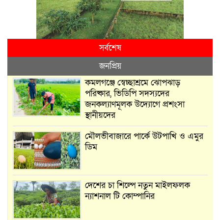
সর্বশেষ
জনপ্রিয়
কমলগঞ্জে স্বেচ্ছাশ্রমে ঝোপঝাড়
পরিষ্কার, ভিডিপি সদস্যদের
জনকল্যাণমূলক উদ্যোগে প্রশংসা
স্থানীয়দের
মৌলভীবাজারে পার্কে উটপাখি ও এমুর
ডিম
দেশের চা শিল্পে নতুন মাইলফলক
ন্যাশনাল টি কোম্পানির