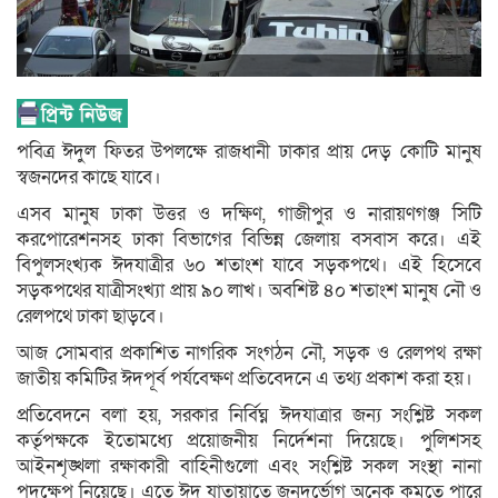
পবিত্র ঈদুল ফিতর উপলক্ষে রাজধানী ঢাকার প্রায় দেড় কোটি মানুষ
স্বজনদের কাছে যাবে।
এসব মানুষ ঢাকা উত্তর ও দক্ষিণ, গাজীপুর ও নারায়ণগঞ্জ সিটি
করপোরেশনসহ ঢাকা বিভাগের বিভিন্ন জেলায় বসবাস করে। এই
বিপুলসংখ্যক ঈদযাত্রীর ৬০ শতাংশ যাবে সড়কপথে। এই হিসেবে
সড়কপথের যাত্রীসংখ্যা প্রায় ৯০ লাখ। অবশিষ্ট ৪০ শতাংশ মানুষ নৌ ও
রেলপথে ঢাকা ছাড়বে।
আজ সোমবার প্রকাশিত নাগরিক সংগঠন নৌ, সড়ক ও রেলপথ রক্ষা
জাতীয় কমিটির ঈদপূর্ব পর্যবেক্ষণ প্রতিবেদনে এ তথ্য প্রকাশ করা হয়।
প্রতিবেদনে বলা হয়, সরকার নির্বিঘ্ন ঈদযাত্রার জন্য সংশ্লিষ্ট সকল
কর্তৃপক্ষকে ইতোমধ্যে প্রয়োজনীয় নির্দেশনা দিয়েছে। পুলিশসহ
আইনশৃঙ্খলা রক্ষাকারী বাহিনীগুলো এবং সংশ্লিষ্ট সকল সংস্থা নানা
পদক্ষেপ নিয়েছে। এতে ঈদ যাতায়াতে জনদুর্ভোগ অনেক কমতে পারে