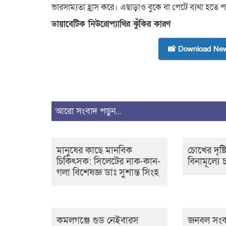
ভারসাম্যতা হ্রাস করে। এছাড়াও বুকে বা পেটে ব্যথা হতে 
ডায়াবেটিক নিউরোপ্যাথির ঝুঁকির কারণ
📸 Download New
আরো সংবাদ পড়ুন...
মানুষের কাছে মানবিক
চোখের দৃষ্
চিকিৎসক: সিলেটের নাক-কান-
বিনামূল্যে চ
গলা বিশেষজ্ঞ ডাঃ সুশান্ত সিংহ
কমলগঞ্জে গুড নেইবারস
জনবল সংকটে 