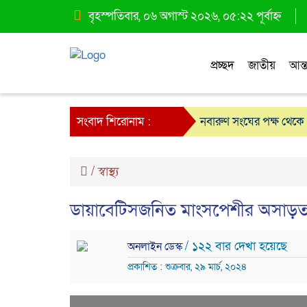
বৃহস্পতিবার, ০৬ অগাস্ট ২০২৬, ০৫:২২ পূর্বাহ্ন
প্রচ্ছদ
জাতীয়
আন্ত
সংবাদ শিরোনাম :
নবারুণ সংঘের পক্ষ থেকে 
মার্শাল আর্ট ক্লাব কাপে 
/
স্বাস্থ্য
ডায়াবেটিসজনিত মাংসপেশীর অসাড়ত
/ ১২২ বার দেখা হয়েছে
অনলাইন ডেস্ক
প্রকাশিত : শুক্রবার, ২৯ মার্চ, ২০২৪