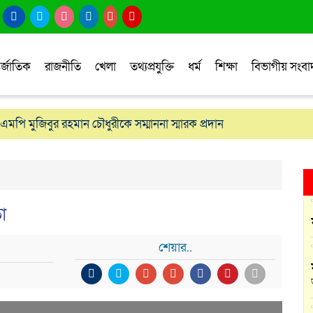
র্জাতিক
রাজনীতি
খেলা
তথ্যপ্রযুক্তি
ধর্ম
শিক্ষা
বিভাগীয় সংব
এমপি মুজিবুর রহমান চৌধুরীকে সম্মাননা স্মারক প্রদান
‘জুসা মার্শাল আর্ট’ এর সাফল্য, শ্রীমঙ্গলের আয়াত ও আইরাহ ঝুলিতে ৪ পদক
া
শেয়ার..