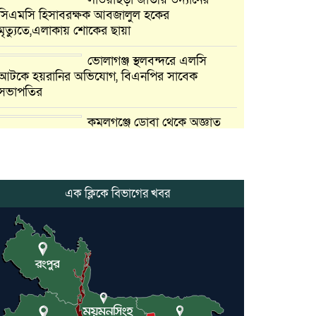
সিএমসি হিসাবরক্ষক আবজালুল হকের
মৃত্যুতে,এলাকায় শোকের ছায়া
ভোলাগঞ্জ স্থলবন্দরে এলসি
আটকে হয়রানির অভিযোগ, বিএনপির সাবেক
সভাপতির
কমলগঞ্জে ডোবা থেকে অজ্ঞাত
ব্যক্তির গলিত মরদেহ উদ্ধার
লন্ডনে আদমপুর ইউনাইটেড
কলেজ বাস্তবায়ন নিয়ে আলোচনা
এক ক্লিকে বিভাগের খবর
সভা
আন্তর্জাতিক মানবাধিকার
সম্মেলনে বিশেষ সম্মাননা পেলেন
ফারুক খাঁন, শ্রীমঙ্গলে সংবর্ধনা
কমলগঞ্জে নববিবাহিত স্ত্রীকে তুলে
নেওয়ার অভিযোগ, থানায় মামলা-