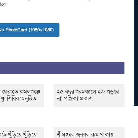
পারে।
s PhotoCard (1080×1080)
টি ফেরাতে কমলগঞ্জে
২৫ বছর গরমকালে হজ পড়বে
ক্ষু শিবির অনুষ্ঠিত
না, পঞ্জিকা প্রকাশ
খুঁড়িয়ে খুঁড়িয়ে
শ্রীমঙ্গলে জনবল কম থাকায়