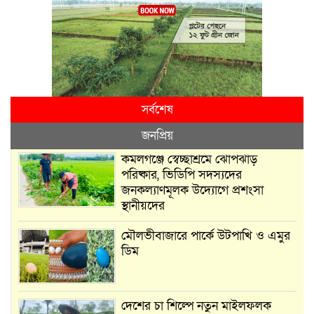
সর্বশেষ
জনপ্রিয়
কমলগঞ্জে স্বেচ্ছাশ্রমে ঝোপঝাড়
পরিষ্কার, ভিডিপি সদস্যদের
জনকল্যাণমূলক উদ্যোগে প্রশংসা
স্থানীয়দের
মৌলভীবাজারে পার্কে উটপাখি ও এমুর
ডিম
দেশের চা শিল্পে নতুন মাইলফলক