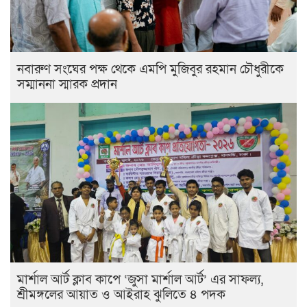
নবারুণ সংঘের পক্ষ থেকে এমপি মুজিবুর রহমান চৌধুরীকে
সম্মাননা স্মারক প্রদান
মার্শাল আর্ট ক্লাব কাপে ‘জুসা মার্শাল আর্ট’ এর সাফল্য,
শ্রীমঙ্গলের আয়াত ও আইরাহ ঝুলিতে ৪ পদক