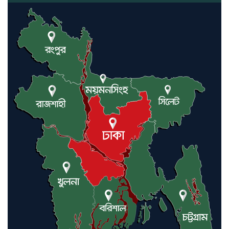
কমলগঞ্জে ডোবা থেকে অজ্ঞাত ব্যক্তির
গলিত মরদেহ উদ্ধার
লন্ডনে আদমপুর ইউনাইটেড কলেজ
বাস্তবায়ন নিয়ে আলোচনা সভা
আন্তর্জাতিক মানবাধিকার সম্মেলনে
বিশেষ সম্মাননা পেলেন ফারুক খাঁন,
শ্রীমঙ্গলে সংবর্ধনা