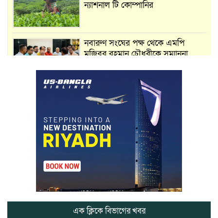
ন্যাশনাল টি কোম্পানির
নবারুণ সংঘের পক্ষ থেকে এমপি
মুজিবুর রহমান চৌধুরীকে সম্মাননা
স্মারক প্রদান
মার্শাল আর্ট ক্লাব কাপে ‘জুসা মার্শাল
আর্ট’ এর সাফল্য, শ্রীমঙ্গলের আয়াত ও
আইরাহ ঝুলিতে ৪ পদক
লাউয়াছড়া জাতীয় উদ্যানের সিএমসি
হিসাবরক্ষক আবজালুল হকের
মৃত্যুতে,এলাকায় শোকের ছায়া
ভোলাগঞ্জ স্থলবন্দরে এলসি আটকে
হয়রানির অভিযোগ, বিএনপির সাবেক
সভাপতির
এক ক্লিকে বিভাগের খবর