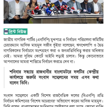
জাতীয় নাগরিক পার্টির (এনসিপি) মুখপাত্র ও নির্বাচন পরিচালনা কমিটির
চেয়ারম্যান আসিফ মাহমুদ সজীব ভূঁইয়া বলেছেন, ঋণখেলাপি ও দ্বৈত
নাগরিকদের নির্বাচনে অংশগ্রহণ করা ও জনপ্রতিনিধিত্ব করার অধিকার
নেই। আমরা সুপ্রিম কোর্টে আইনি লড়াই চালাব। কিন্তু কোনোভাবে
আপনাদের আমরা শান্তিতে নির্বাচন করতে দেব না।
শনিবার সন্ধ্যায় রাজধানীর বাংলামটরে দলটির কেন্দ্রীয়
কার্যালয়ে জরুরি সংবাদ সম্মেলনের সময় এসব কথা
বলেন তিনি।
সংবাদ সম্মেলনে একটি বিশেষ রাজনৈতিক দলের (বিএনপি) প্রতি
নির্বাচন কমিশনের ‘বিশেষ আচরণের’ অভিযোগ করেন আসিফ মাহমুদ।
তিনি বলেন, বাংলাদেশের সংবিধানে স্পষ্টভাবে বলা আছে, কোনো ব্যক্তি