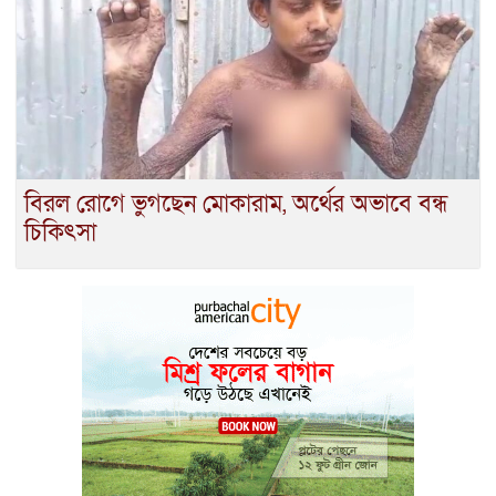
বিরল রোগে ভুগছেন মোকারাম, অর্থের অভাবে বন্ধ
চিকিৎসা