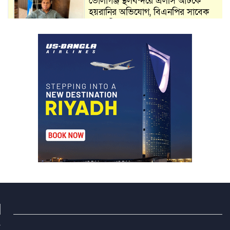
ভোলাগঞ্জ স্থলবন্দরে এলসি আটকে
হয়রানির অভিযোগ, বিএনপির সাবেক
সভাপতির
কমলগঞ্জে ডোবা থেকে অজ্ঞাত ব্যক্তির
গলিত মরদেহ উদ্ধার
লন্ডনে আদমপুর ইউনাইটেড কলেজ
বাস্তবায়ন নিয়ে আলোচনা সভা
আন্তর্জাতিক মানবাধিকার সম্মেলনে
বিশেষ সম্মাননা পেলেন ফারুক খাঁন,
শ্রীমঙ্গলে সংবর্ধনা
কমলগঞ্জে নববিবাহিত স্ত্রীকে তুলে
নেওয়ার অভিযোগ, থানায় মামলা-
অভিযোগ