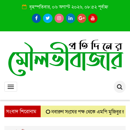
বৃহস্পতিবার, ০৬ অগাস্ট ২০২৬, ০৮:৫২ পূর্বাহ্ন
Toggle
navigation
সংবাদ শিরোনাম
নবারুণ সংঘের পক্ষ থেকে এমপি মুজিবুর রহমান চৌ
: